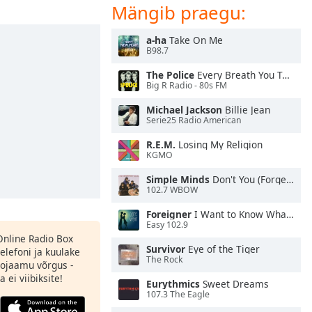
Mängib praegu:
a-ha
Take On Me
B98.7
The Police
Every Breath You Take
Big R Radio - 80s FM
Michael Jackson
Billie Jean
Serie25 Radio American
R.E.M.
Losing My Religion
KGMO
Simple Minds
Don't You (Forget About Me)
102.7 WBOW
Foreigner
I Want to Know What Love Is
Easy 102.9
 Online Radio Box
Survivor
Eye of the Tiger
elefoni ja kuulake
The Rock
ojaamu võrgus -
 ei viibiksite!
Eurythmics
Sweet Dreams
107.3 The Eagle