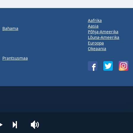
Aafrika
Aasia
Bahama
Põhja-Ameerika
Lõuna-Ameerika
Euroopa
Okeaania
Prantsusmaa