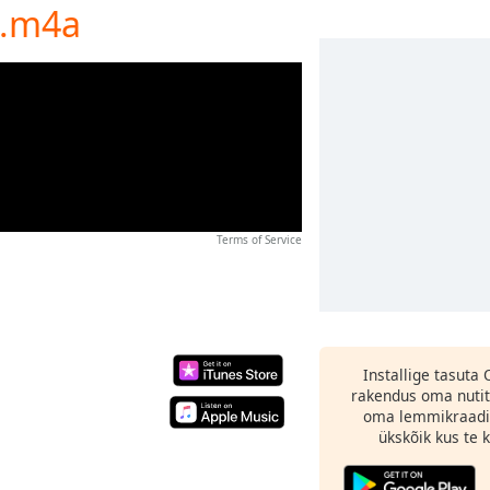
a.m4a
Terms of Service
Installige tasuta
rakendus oma nutit
oma lemmikraadi
ükskõik kus te ka