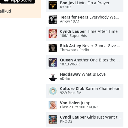
Bon Jovi
Livin' On a Prayer
KY 102
alikud
Tears for Fears
Everybody Wants To Rule the World
Arrow 107.1
Cyndi Lauper
Time After Time
106.1 Super Hits
Rick Astley
Never Gonna Give You Up
Throwback Radio
Queen
Another One Bites the Dust
107.3 WNXR
Haddaway
What Is Love
eD-fm
Culture Club
Karma Chameleon
92.9 Peak FM
Van Halen
Jump
Classic Hits 106.7 KQNK
Cyndi Lauper
Girls Just Want to Have Fun
KROQ2