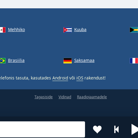
Mehhiko
Kuuba
Brasiilia
Saksamaa
lefonis tasuta, kasutades
Android
või
iOS
rakendust!
Tagasiside
Vidinad
Raadiojaamadele