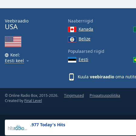
the
window.
Veebiraadio
Naaberriigid
USA
Text
Kanada
Color
Belize
Opacity
Populaarsed riigid
Keel:
Eesti
Eesti keel
Text
Background
Kuula
veebiraadio
oma nutite
Color
© Online Radio Box, 2015-2026.
Tingimused
Privaatsuspoliitika
Opacity
Created by
Final Level
Caption
Area
.977 Today's Hits
Background