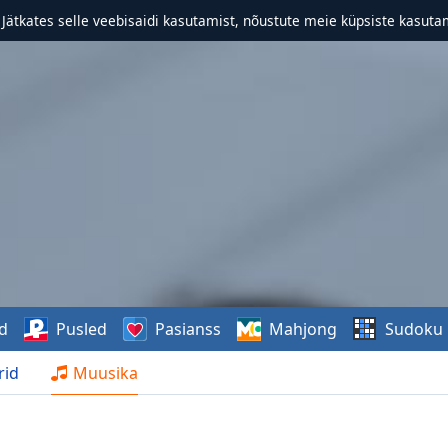
. Jätkates selle veebisaidi kasutamist, nõustute meie küpsiste kasutam
d
Pusled
Pasianss
Mahjong
Sudoku
rid
Muusika