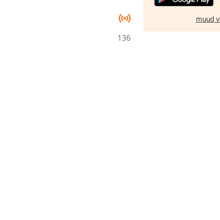
muud v
136