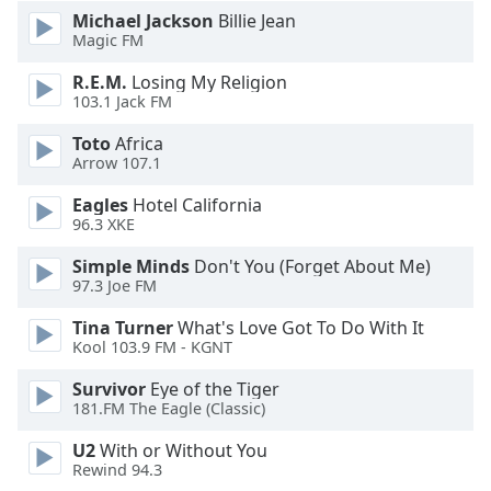
Beginning
Michael Jackson
Billie Jean
of
Magic FM
dialog
window.
R.E.M.
Losing My Religion
Escape
103.1 Jack FM
will
Toto
Africa
cancel
Arrow 107.1
and
close
Eagles
Hotel California
the
96.3 XKE
window.
Simple Minds
Don't You (Forget About Me)
97.3 Joe FM
Text
Color
Tina Turner
What's Love Got To Do With It
Kool 103.9 FM - KGNT
Opacity
Survivor
Eye of the Tiger
181.FM The Eagle (Classic)
Text
U2
With or Without You
Background
Rewind 94.3