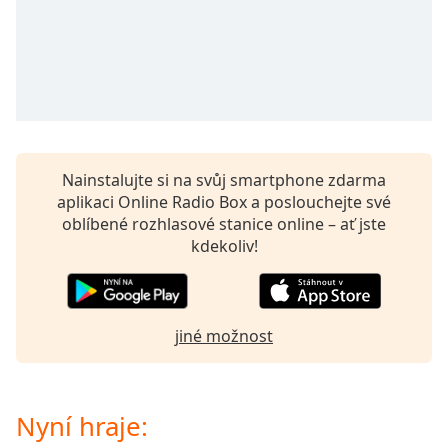
opens
subtitles
settings
dialog
subtitles
off
,
selected
Nainstalujte si na svůj smartphone zdarma
Audio
aplikaci Online Radio Box a poslouchejte své
Track
oblíbené rozhlasové stanice online – ať jste
Picture-
kdekoliv!
in-
Picture
Fullscreen
This
jiné možnost
is
a
modal
window.
Nyní hraje: