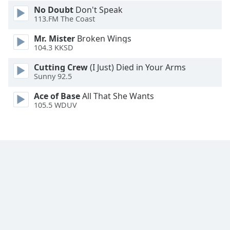
No Doubt
Don't Speak
Font
113.FM The Coast
Family
Mr. Mister
Broken Wings
104.3 KKSD
Reset
Cutting Crew
(I Just) Died in Your Arms
Done
Sunny 92.5
Close
Modal
Ace of Base
All That She Wants
Dialog
105.5 WDUV
End
of
dialog
window.