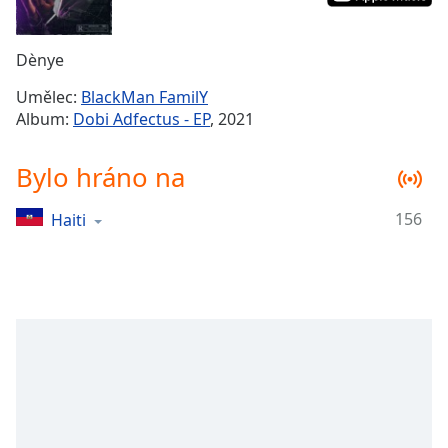
Remaining
Time
-
Dènye
-:-
Umělec:
BlackMan FamilY
1x
Album:
Dobi Adfectus - EP
, 2021
Playback
Rate
Bylo hráno na
Chapters
156
Haiti
Chapters
Descriptions
descriptions
off
,
selected
Subtitles
subtitles
settings
,