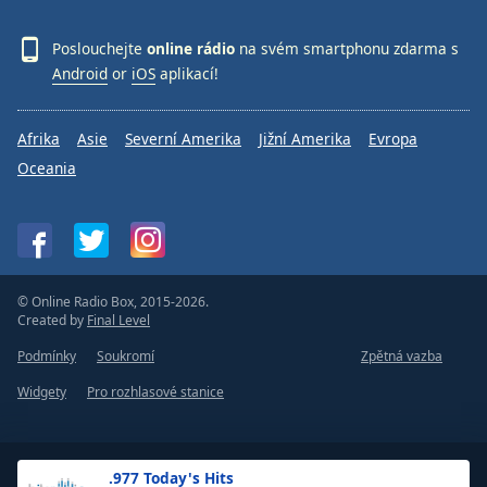
Poslouchejte
online rádio
na svém smartphonu zdarma s
Android
or
iOS
aplikací!
Afrika
Asie
Severní Amerika
Jižní Amerika
Evropa
Oceania
© Online Radio Box, 2015-2026.
Created by
Final Level
Podmínky
Soukromí
Zpětná vazba
Widgety
Pro rozhlasové stanice
.977 Today's Hits