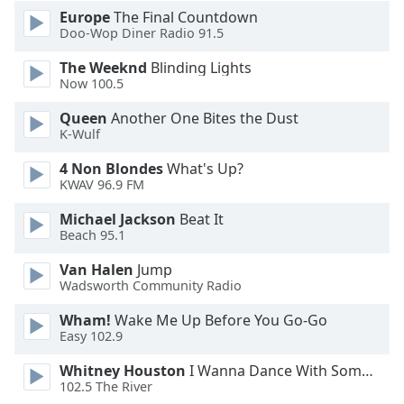
Color
Europe
The Final Countdown
Doo-Wop Diner Radio 91.5
Opacity
The Weeknd
Blinding Lights
Now 100.5
Caption
Queen
Another One Bites the Dust
Area
K-Wulf
Background
Color
4 Non Blondes
What's Up?
KWAV 96.9 FM
Opacity
Michael Jackson
Beat It
Beach 95.1
Van Halen
Jump
Font
Wadsworth Community Radio
Size
Wham!
Wake Me Up Before You Go-Go
Easy 102.9
Text
Edge
Whitney Houston
I Wanna Dance With Somebody
Style
102.5 The River