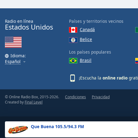
the
window.
Radio en línea
Países y territorios vecinos
Estados Unidos
Text
Canadá
Color
Belice
Opacity
Los países populares
Idioma:
Brasil
Español
Text
Background
¡Escucha la
online radio
grat
Color
© Online Radio Box, 2015-2026.
Condiciones
Privacidad
Opacity
Created by
Final Level
Caption
Area
Que Buena 105.5/94.3 FM
Background