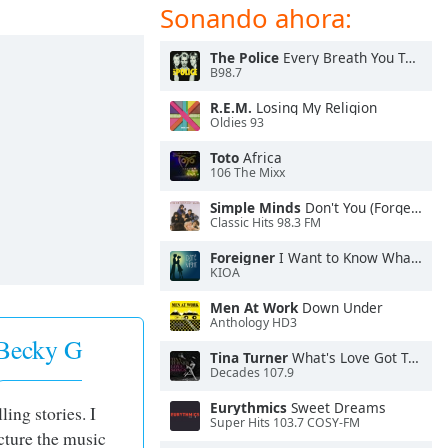
Sonando ahora:
The Police
Every Breath You Take
B98.7
R.E.M.
Losing My Religion
Oldies 93
Toto
Africa
106 The Mixx
Simple Minds
Don't You (Forget About Me)
Classic Hits 98.3 FM
Foreigner
I Want to Know What Love Is
KIOA
Men At Work
Down Under
Anthology HD3
 Becky G
Tina Turner
What's Love Got To Do With It
Decades 107.9
Eurythmics
Sweet Dreams
lling stories. I
Super Hits 103.7 COSY-FM
icture the music