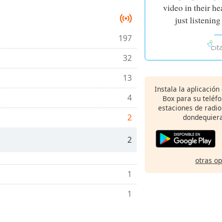
video in their h
just listening
197
32
13
Instala la aplicación
4
Box para su teléf
estaciones de radio
2
dondequiera
2
otras o
1
1