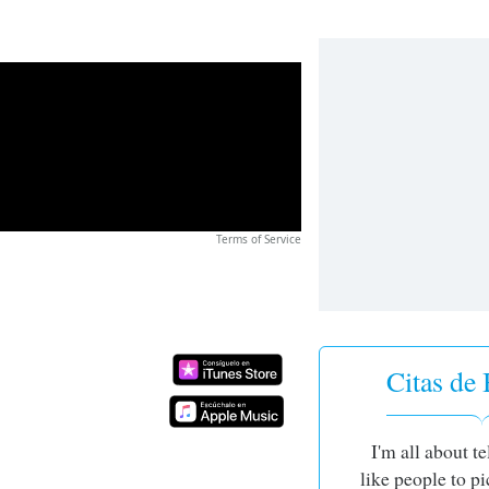
Terms of Service
Citas de
I'm all about te
like people to p