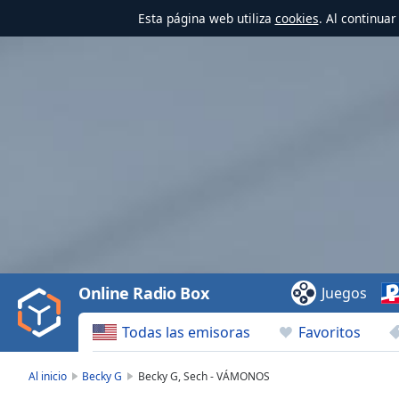
Esta página web utiliza
cookies
. Al continua
Video
Player
is
loading.
Play
Video
Online Radio Box
Juegos
Play
Skip
Todas las emisoras
Favoritos
Backward
Skip
Forward
Al inicio
Becky G
Becky G, Sech - VÁMONOS
Mute