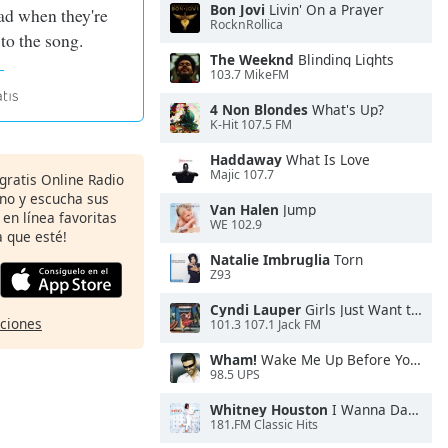
Bon Jovi
Livin' On a Prayer
ead when they're
RocknRollica
 to the song.
The Weeknd
Blinding Lights
103.7 MikeFM
4 Non Blondes
What's Up?
K-Hit 107.5 FM
Haddaway
What Is Love
Majic 107.7
 gratis Online Radio
ono y escucha sus
Van Halen
Jump
 en línea favoritas
WE 102.9
 que esté!
Natalie Imbruglia
Torn
Z93
Cyndi Lauper
Girls Just Want to Have Fun
pciones
101.3 107.1 Jack FM
Wham!
Wake Me Up Before You Go-Go
98.5 UPS
Whitney Houston
I Wanna Dance With Somebody
181.FM Classic Hits