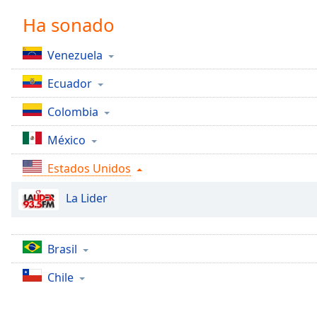
Chapters
Ha sonado
Chapters
Venezuela
Descriptions
Ecuador
descriptions
off
,
Colombia
selected
México
Subtitles
Estados Unidos
subtitles
settings
,
La Lider
opens
subtitles
settings
dialog
Brasil
subtitles
Chile
off
,
selected