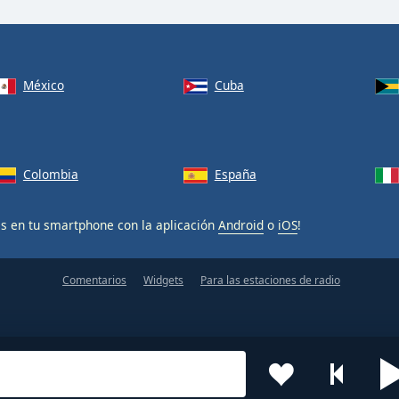
México
Cuba
Colombia
España
is en tu smartphone con la aplicación
Android
o
iOS
!
Comentarios
Widgets
Para las estaciones de radio