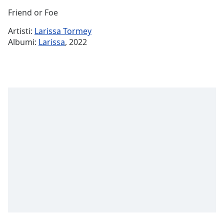
Time
-
Friend or Foe
-:-
Artisti:
Larissa Tormey
1x
Albumi:
Larissa
, 2022
Playback
Rate
Chapters
Chapters
Descriptions
descriptions
off
,
selected
Subtitles
subtitles
settings
,
opens