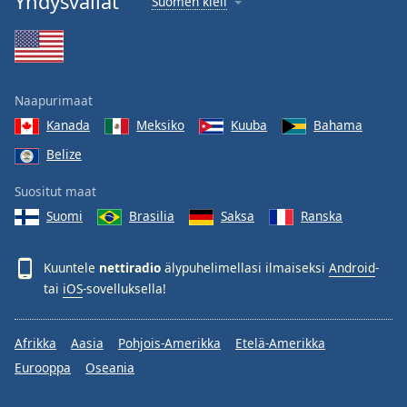
Yhdysvallat
Suomen kieli
Naapurimaat
Kanada
Meksiko
Kuuba
Bahama
Belize
Suositut maat
Suomi
Brasilia
Saksa
Ranska
Kuuntele
nettiradio
älypuhelimellasi ilmaiseksi
Android
-
tai
iOS
-sovelluksella!
Afrikka
Aasia
Pohjois-Amerikka
Etelä-Amerikka
Eurooppa
Oseania