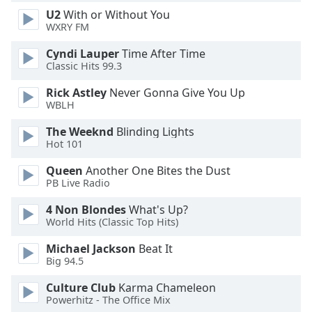
U2
With or Without You
Opacity
WXRY FM
Cyndi Lauper
Time After Time
Caption
Classic Hits 99.3
Area
Background
Rick Astley
Never Gonna Give You Up
Color
WBLH
The Weeknd
Blinding Lights
Opacity
Hot 101
Queen
Another One Bites the Dust
PB Live Radio
Font
Size
4 Non Blondes
What's Up?
World Hits (Classic Top Hits)
Text
Michael Jackson
Beat It
Edge
Big 94.5
Style
Culture Club
Karma Chameleon
Powerhitz - The Office Mix
Font