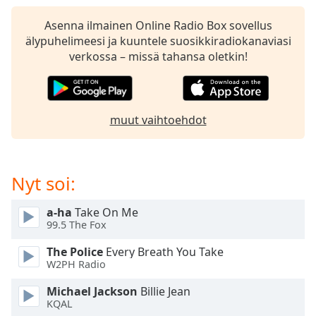
subtitles
settings
Asenna ilmainen Online Radio Box sovellus
dialog
älypuhelimeesi ja kuuntele suosikkiradiokanaviasi
subtitles
verkossa – missä tahansa oletkin!
off
,
selected
Audio
muut vaihtoehdot
Track
Picture-
in-
Picture
Nyt soi:
Fullscreen
This
a-ha
Take On Me
is
99.5 The Fox
a
modal
The Police
Every Breath You Take
window.
W2PH Radio
Michael Jackson
Billie Jean
Beginning
KQAL
of