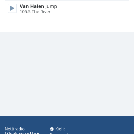
Family
Van Halen
Jump
105.5 The River
Reset
Done
Close
Modal
Dialog
End
of
dialog
window.
Nettiradio
Kieli: