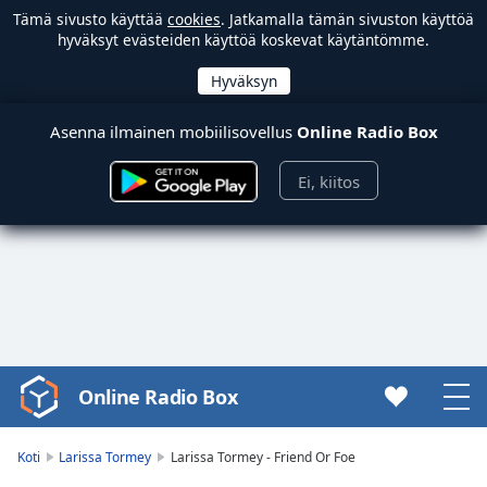
Tämä sivusto käyttää
cookies
. Jatkamalla tämän sivuston käyttöä
hyväksyt evästeiden käyttöä koskevat käytäntömme.
Asenna ilmainen mobiilisovellus
Online Radio Box
Ei, kiitos
Online Radio Box
Video
Player
is
Koti
Larissa Tormey
Larissa Tormey - Friend Or Foe
loading.