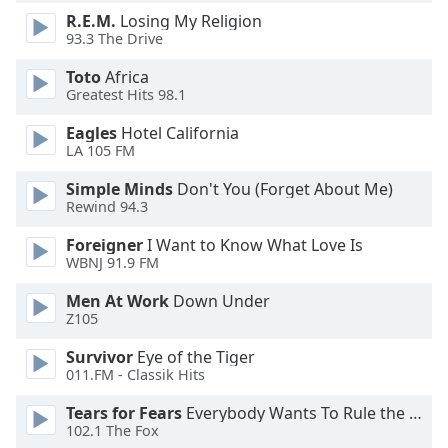
dialog
R.E.M.
Losing My Religion
window.
93.3 The Drive
Escape
will
Toto
Africa
Greatest Hits 98.1
cancel
and
Eagles
Hotel California
close
LA 105 FM
the
window.
Simple Minds
Don't You (Forget About Me)
Rewind 94.3
Text
Foreigner
I Want to Know What Love Is
Color
WBNJ 91.9 FM
Men At Work
Down Under
Opacity
Z105
Survivor
Eye of the Tiger
Text
011.FM - Classik Hits
Background
Tears for Fears
Everybody Wants To Rule the World
Color
102.1 The Fox