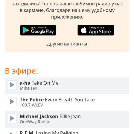
находились! Теперь ваше любимое радио у вас
subtitles
в кармане, благодаря нашему удобному
settings
приложению.
dialog
subtitles
off
,
selected
другие варианты
Audio
Track
Picture-
В эфире:
in-
Picture
a-ha
Take On Me
Fullscreen
Mike FM
This
is
The Police
Every Breath You Take
a
100.7 WLEV
modal
window.
Michael Jackson
Billie Jean
OneWay Radio
Beginning
R.E.M.
Losing My Religion