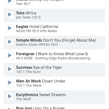
of
Star 96.7
dialog
window.
Toto
Africa
Escape
Joe Town 107.5
will
Eagles
Hotel California
cancel
WOXI-FM 95.9 Info Radio
and
close
Simple Minds
Don't You (Forget About Me)
the
Eddie's Diner WYOO-HD3
window.
Foreigner
I Want to Know What Love Is
99.9 KERB - Kutting Edge Radio Broadcasting
Text
Color
Survivor
Eye of the Tiger
107.1 The Kurv
Opacity
Men At Work
Down Under
103.1 The Wave
Text
Eurythmics
Sweet Dreams
The Wolf
Background
Color
Bon Jovi
Livin' On a Prayer