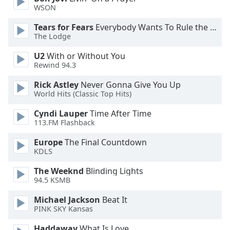
WSON
Opacity
Tears for Fears
Everybody Wants To Rule the World
The Lodge
Caption
U2
With or Without You
Area
Rewind 94.3
Background
Color
Rick Astley
Never Gonna Give You Up
World Hits (Classic Top Hits)
Cyndi Lauper
Time After Time
Opacity
113.FM Flashback
Europe
The Final Countdown
Font
KDLS
Size
The Weeknd
Blinding Lights
94.5 KSMB
Text
Edge
Michael Jackson
Beat It
Style
PINK SKY Kansas
Haddaway
What Is Love