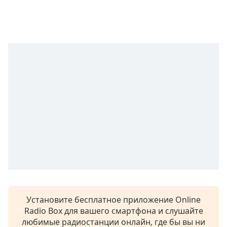
Remaining
Time
-
-:-
1x
Playback
Rate
Chapters
Chapters
Descriptions
descriptions
off
,
selected
Subtitles
Установите бесплатное приложение Online
subtitles
Radio Box для вашего смартфона и слушайте
settings
,
любимые радиостанции онлайн, где бы вы ни
opens