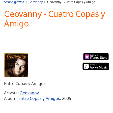
is
Strona glówna
Geovanny
Geovanny - Cuatro Copas y Amigo
loading.
Geovanny - Cuatro Copas y
Play
Video
Amigo
Play
Skip
Backward
Skip
Forward
Mute
Current
Time
0:00
/
Duration
-:-
Loaded
:
0.00%
Entre Copas y Amigos
Stream
Type
LIVE
Artysta:
Geovanny
Seek to
Album:
Entre Copas y Amigos
, 2005
live,
currently
behind
live
LIVE