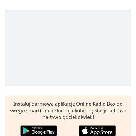
Remaining
Time
-
-:-
1x
Playback
Rate
Chapters
Chapters
Descriptions
descriptions
off
,
Instałuj darmową aplikację Online Radio Box do
selected
swego smartfonu i słuchaj uliubionę stacji radiowe
Subtitles
na żywo gdziekolwiek!
subtitles
settings
,