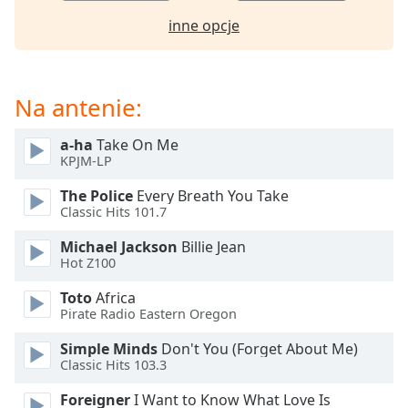
opens
inne opcje
subtitles
settings
dialog
subtitles
Na antenie:
off
,
selected
a-ha
Take On Me
KPJM-LP
Audio
Track
The Police
Every Breath You Take
Classic Hits 101.7
Picture-
in-
Michael Jackson
Billie Jean
Picture
Hot Z100
Fullscreen
This
Toto
Africa
is
Pirate Radio Eastern Oregon
a
modal
Simple Minds
Don't You (Forget About Me)
Classic Hits 103.3
window.
Foreigner
I Want to Know What Love Is