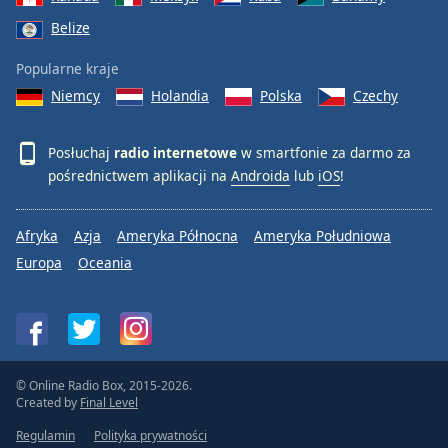
Belize
Popularne kraje
Niemcy
Holandia
Polska
Czechy
Posłuchaj
radio internetowe
w smartfonie za darmo za
pośrednictwem aplikacji na
Androida
lub
iOS
!
Afryka
Azja
Ameryka Północna
Ameryka Południowa
Europa
Oceania
© Online Radio Box, 2015-2026.
Created by
Final Level
Regulamin
Polityka prywatności