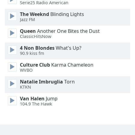
Color
Serie25 Radio American
The Weeknd
Blinding Lights
Opacity
Jazz FM
Queen
Another One Bites the Dust
Caption
ClassicHitsNow
Area
4 Non Blondes
What's Up?
Background
90.9 kiss fm
Color
Culture Club
Karma Chameleon
WVBO
Opacity
Natalie Imbruglia
Torn
KTKN
Font
Size
Van Halen
Jump
104.9 The Hawk
Text
Edge
Style