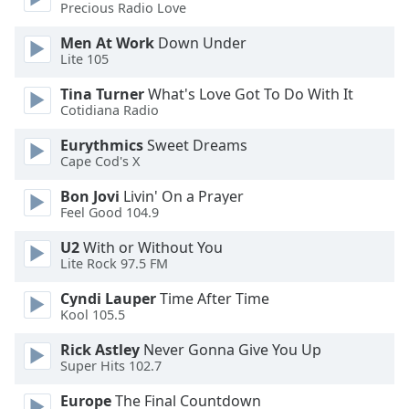
Beginning
Precious Radio Love
of
dialog
Men At Work
Down Under
Lite 105
window.
Escape
Tina Turner
What's Love Got To Do With It
will
Cotidiana Radio
cancel
and
Eurythmics
Sweet Dreams
close
Cape Cod's X
the
Bon Jovi
Livin' On a Prayer
window.
Feel Good 104.9
Text
U2
With or Without You
Color
Lite Rock 97.5 FM
Cyndi Lauper
Time After Time
Kool 105.5
Opacity
Rick Astley
Never Gonna Give You Up
Super Hits 102.7
Text
Background
Europe
The Final Countdown