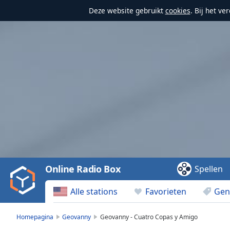
Deze website gebruikt
cookies
. Bij het v
Video
Player
is
loading.
Play
Video
Online Radio Box
Spellen
Play
Skip
Alle stations
Favorieten
Gen
Backward
Skip
Forward
Homepagina
Geovanny
Geovanny - Cuatro Copas y Amigo
Mute