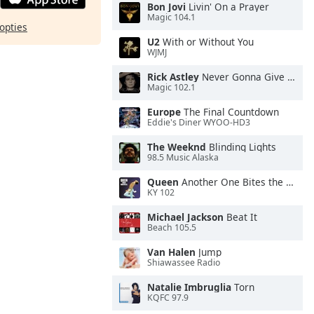
Bon Jovi
Livin' On a Prayer
Magic 104.1
opties
U2
With or Without You
WJMJ
Rick Astley
Never Gonna Give You Up
Magic 102.1
Europe
The Final Countdown
Eddie's Diner WYOO-HD3
The Weeknd
Blinding Lights
98.5 Music Alaska
Queen
Another One Bites the Dust
KY 102
Michael Jackson
Beat It
Beach 105.5
Van Halen
Jump
Shiawassee Radio
Natalie Imbruglia
Torn
KQFC 97.9