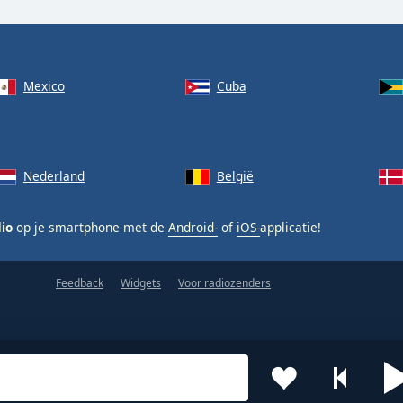
Mexico
Cuba
Nederland
België
dio
op je smartphone met de
Android-
of
iOS-
applicatie!
Feedback
Widgets
Voor radiozenders