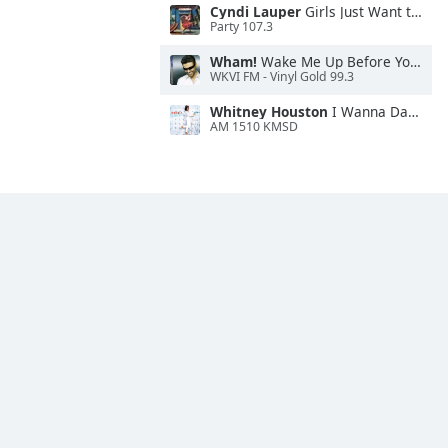
Cyndi Lauper
Girls Just Want to Have Fun
Party 107.3
Wham!
Wake Me Up Before You Go-Go
WKVI FM - Vinyl Gold 99.3
Whitney Houston
I Wanna Dance With Somebody
AM 1510 KMSD