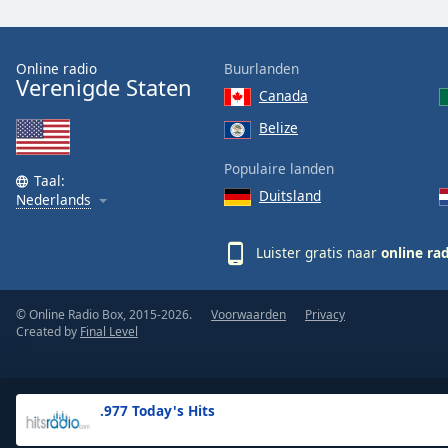
the
window.
Online radio
Buurlanden
Verenigde Staten
Text
Canada
Color
Belize
Opacity
Populaire landen
Taal:
Duitsland
Nederlands
Text
Background
Luister gratis naar
online ra
Color
© Online Radio Box, 2015-2026.
Voorwaarden
Privacy
Opacity
Created by
Final Level
Caption
Area
.977 Today's Hits
Background