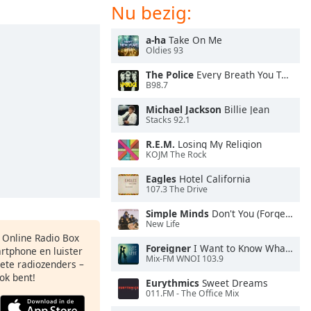
Nu bezig:
a-ha
Take On Me
Oldies 93
The Police
Every Breath You Take
B98.7
Michael Jackson
Billie Jean
Stacks 92.1
R.E.M.
Losing My Religion
KOJM The Rock
Eagles
Hotel California
107.3 The Drive
Simple Minds
Don't You (Forget About Me)
New Life
s Online Radio Box
Foreigner
I Want to Know What Love Is
artphone en luister
Mix-FM WNOI 103.9
iete radiozenders –
ok bent!
Eurythmics
Sweet Dreams
011.FM - The Office Mix