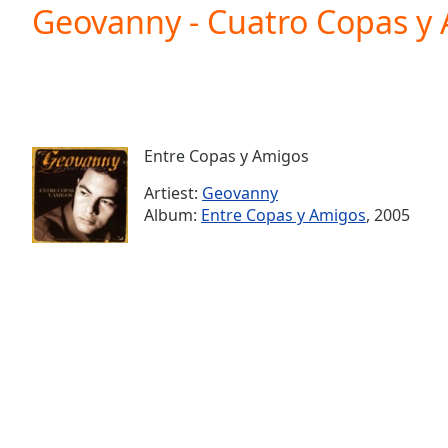
Current
Geovanny - Cuatro Copas y
Time
0:00
/
Duration
-:-
Loaded
:
0.00%
0:00
Entre Copas y Amigos
Stream
Type
LIVE
Artiest:
Geovanny
Seek to
Album:
Entre Copas y Amigos
, 2005
live,
currently
behind
live
LIVE
Remaining
Time
-
-:-
1x
Playback
Rate