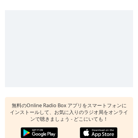
Remaining
Time
-
-:-
1x
Playback
Rate
Chapters
Chapters
Descriptions
descriptions
off
,
無料のOnline Radio Box アプリをスマートフォンに
selected
インストールして、お気に入りのラジオ局をオンライ
Subtitles
ンで聴きましょう - どこにいても！
subtitles
settings
,