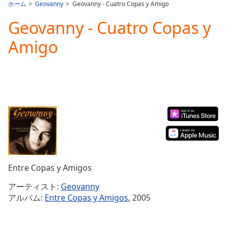
is
ホーム
Geovanny
Geovanny - Cuatro Copas y Amigo
loading.
Geovanny - Cuatro Copas y
Play
Video
Amigo
Play
Skip
Backward
Skip
Forward
Mute
Current
Time
0:00
/
Duration
-:-
Loaded
:
0.00%
Entre Copas y Amigos
Stream
Type
LIVE
アーティスト:
Geovanny
Seek to
アルバム:
Entre Copas y Amigos
, 2005
live,
currently
behind
live
LIVE