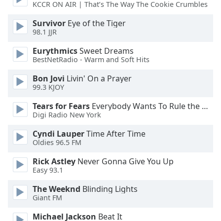
Beginning
KCCR ON AIR | That’s The Way The Cookie Crumbles
of
dialog
Survivor
Eye of the Tiger
98.1 JJR
window.
Escape
Eurythmics
Sweet Dreams
will
BestNetRadio - Warm and Soft Hits
cancel
and
Bon Jovi
Livin' On a Prayer
close
99.3 KJOY
the
Tears for Fears
Everybody Wants To Rule the World
window.
Digi Radio New York
Text
Cyndi Lauper
Time After Time
Color
Oldies 96.5 FM
Rick Astley
Never Gonna Give You Up
Easy 93.1
Opacity
The Weeknd
Blinding Lights
Giant FM
Text
Background
Michael Jackson
Beat It