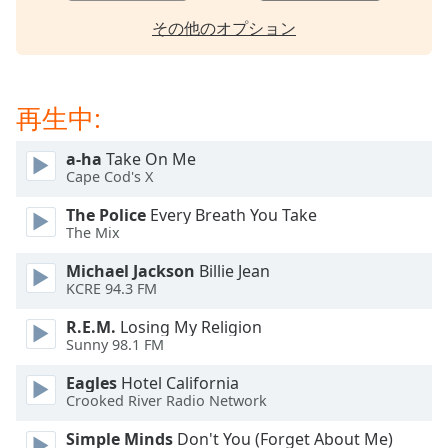
opens
その他のオプション
subtitles
settings
dialog
subtitles
再生中:
off
,
selected
a-ha
Take On Me
Cape Cod's X
Audio
Track
The Police
Every Breath You Take
The Mix
Picture-
in-
Michael Jackson
Billie Jean
Picture
KCRE 94.3 FM
Fullscreen
This
R.E.M.
Losing My Religion
is
Sunny 98.1 FM
a
modal
Eagles
Hotel California
Crooked River Radio Network
window.
Simple Minds
Don't You (Forget About Me)