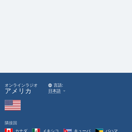
Font
Family
Reset
Done
Close
Modal
Dialog
End
of
dialog
window.
オンラインラジオ
言語:
アメリカ
日本語
隣接国
カナダ
メキシコ
キューバ
バハマ