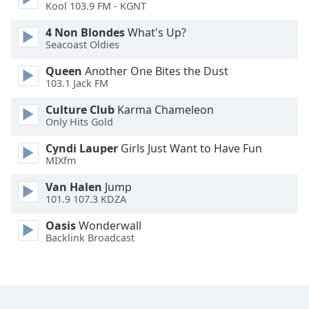
Color
Kool 103.9 FM - KGNT
4 Non Blondes
What's Up?
Opacity
Seacoast Oldies
Queen
Another One Bites the Dust
Caption
103.1 Jack FM
Area
Culture Club
Karma Chameleon
Background
Only Hits Gold
Color
Cyndi Lauper
Girls Just Want to Have Fun
MIXfm
Opacity
Van Halen
Jump
101.9 107.3 KDZA
Font
Size
Oasis
Wonderwall
Backlink Broadcast
Text
Edge
Style