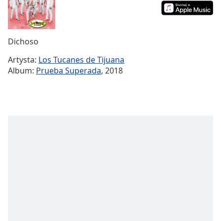
Remaining
Time
-
-:-
Dichoso
1x
Artysta:
Los Tucanes de Tijuana
Playback
Album:
Prueba Superada
, 2018
Rate
Chapters
Chapters
Descriptions
descriptions
off
,
selected
Subtitles
subtitles
settings
,