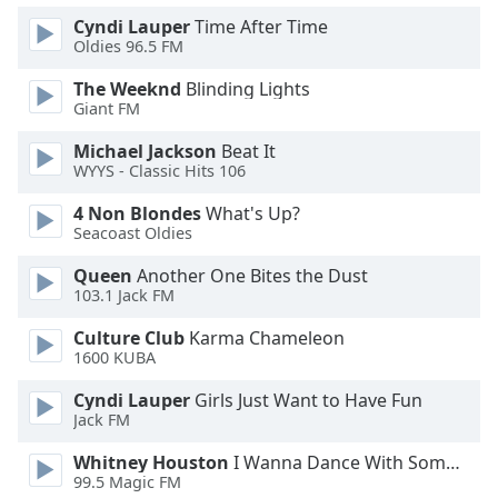
Color
Cyndi Lauper
Time After Time
Oldies 96.5 FM
Opacity
The Weeknd
Blinding Lights
Giant FM
Caption
Michael Jackson
Beat It
Area
WYYS - Classic Hits 106
Background
Color
4 Non Blondes
What's Up?
Seacoast Oldies
Opacity
Queen
Another One Bites the Dust
103.1 Jack FM
Font
Culture Club
Karma Chameleon
Size
1600 KUBA
Cyndi Lauper
Girls Just Want to Have Fun
Jack FM
Text
Edge
Whitney Houston
I Wanna Dance With Somebody
Style
99.5 Magic FM