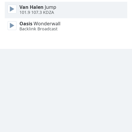
Van Halen
Jump
Font
101.9 107.3 KDZA
Family
Oasis
Wonderwall
Backlink Broadcast
Reset
Done
Close
Modal
Dialog
End
of
dialog
window.