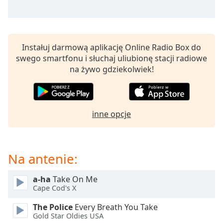
opens
subtitles
settings
dialog
Instałuj darmową aplikację Online Radio Box do
subtitles
swego smartfonu i słuchaj uliubionę stacji radiowe
off
,
na żywo gdziekolwiek!
selected
Audio
Track
inne opcje
Picture-
in-
Picture
Fullscreen
Na antenie:
This
is
a
a-ha
Take On Me
Cape Cod's X
modal
window.
The Police
Every Breath You Take
Gold Star Oldies USA