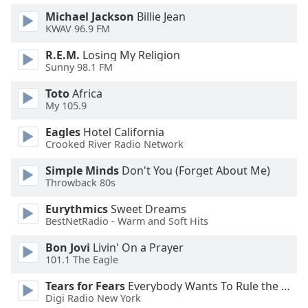
Beginning
of
Michael Jackson
Billie Jean
KWAV 96.9 FM
dialog
window.
R.E.M.
Losing My Religion
Escape
Sunny 98.1 FM
will
cancel
Toto
Africa
My 105.9
and
close
Eagles
Hotel California
the
Crooked River Radio Network
window.
Simple Minds
Don't You (Forget About Me)
Throwback 80s
Text
Color
Eurythmics
Sweet Dreams
BestNetRadio - Warm and Soft Hits
Opacity
Bon Jovi
Livin' On a Prayer
101.1 The Eagle
Text
Tears for Fears
Everybody Wants To Rule the World
Background
Digi Radio New York