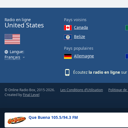
the
window.
Radio en ligne
Pays voisins
United States
Text
Canada
Color
Belize
Opacity
Pays populaires
Langue:
Allemagne
Français
Text
Background
Écoutez
la radio en ligne
sur 
Color
© Online Radio Box, 2015-2026.
Les Conditions d’Utilisation
Politique de 
Opacity
Created by
Final Level
Caption
Area
Que Buena 105.5/94.3 FM
Background