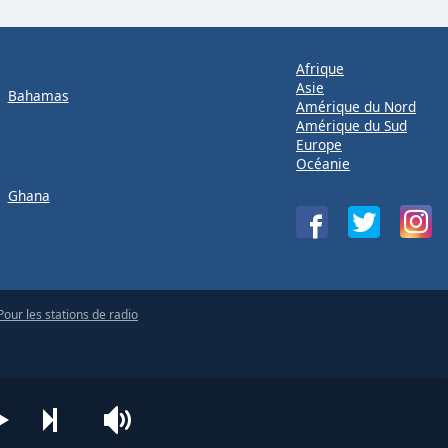
Afrique
Asie
Bahamas
Amérique du Nord
Amérique du Sud
Europe
Océanie
Ghana
Pour les stations de radio