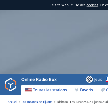
Ce site Web utilise des
cookies
. En c
Video
Player
is
loading.
Play
Video
Online Radio Box
Jeux
Play
Skip
Toutes les stations
Favoris
Backward
Skip
Forward
Accueil
Los Tucanes de Tijuana
Dichoso - Los Tucanes De Tijuana Audi
Mute