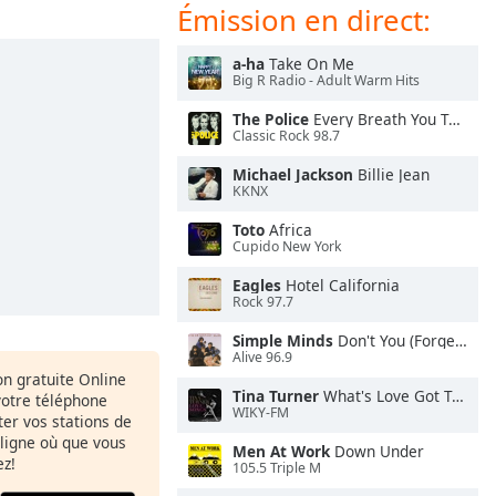
Émission en direct:
a-ha
Take On Me
Big R Radio - Adult Warm Hits
The Police
Every Breath You Take
Classic Rock 98.7
Michael Jackson
Billie Jean
KKNX
Toto
Africa
Cupido New York
Eagles
Hotel California
Rock 97.7
Simple Minds
Don't You (Forget About Me)
Alive 96.9
ion gratuite Online
Tina Turner
What's Love Got To Do With It
votre téléphone
WIKY-FM
uter vos stations de
 ligne où que vous
Men At Work
Down Under
ez!
105.5 Triple M