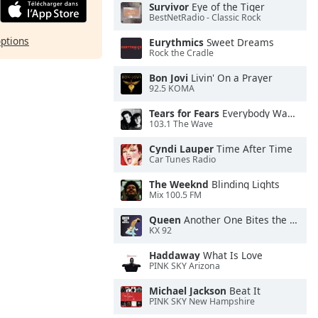
Survivor
Eye of the Tiger
BestNetRadio - Classic Rock
options
Eurythmics
Sweet Dreams
Rock the Cradle
Bon Jovi
Livin' On a Prayer
92.5 KOMA
Tears for Fears
Everybody Wants To Rule the World
103.1 The Wave
Cyndi Lauper
Time After Time
Car Tunes Radio
The Weeknd
Blinding Lights
Mix 100.5 FM
Queen
Another One Bites the Dust
KX 92
Haddaway
What Is Love
PINK SKY Arizona
Michael Jackson
Beat It
PINK SKY New Hampshire