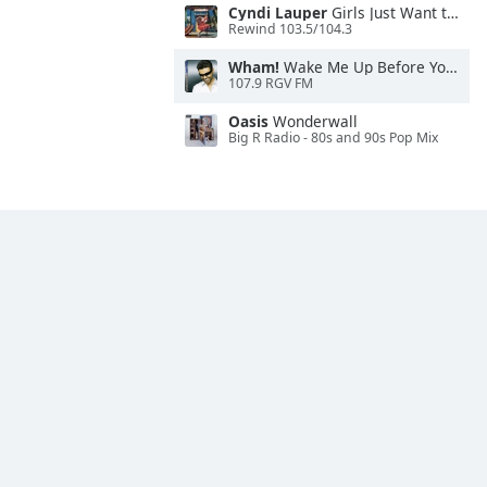
Cyndi Lauper
Girls Just Want to Have Fun
Rewind 103.5/104.3
Wham!
Wake Me Up Before You Go-Go
107.9 RGV FM
Oasis
Wonderwall
Big R Radio - 80s and 90s Pop Mix