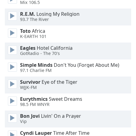
Beginning
Mix 106.5
of
dialog
R.E.M.
Losing My Religion
93.7 The River
window.
Escape
Toto
Africa
will
K-EARTH 101
cancel
and
Eagles
Hotel California
GotRadio - The 70's
close
the
Simple Minds
Don't You (Forget About Me)
window.
97.1 Charlie FM
Text
Survivor
Eye of the Tiger
WJJK-FM
Color
Eurythmics
Sweet Dreams
98.5 FM WNYR
Opacity
Bon Jovi
Livin' On a Prayer
Vip
Text
Background
Cyndi Lauper
Time After Time