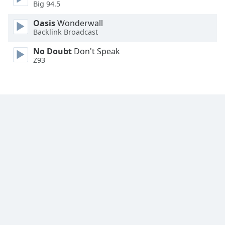
Big 94.5
Font
Oasis
Wonderwall
Family
Backlink Broadcast
No Doubt
Don't Speak
Reset
Z93
Done
Close
Modal
Dialog
End
of
dialog
window.