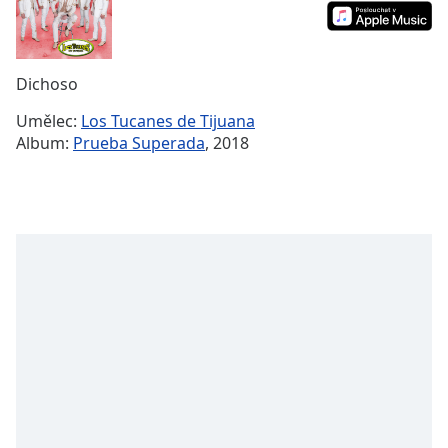
Remaining
Time
-
-:-
Dichoso
1x
Umělec:
Los Tucanes de Tijuana
Playback
Album:
Prueba Superada
, 2018
Rate
Chapters
Chapters
Descriptions
descriptions
off
,
selected
Subtitles
subtitles
settings
,