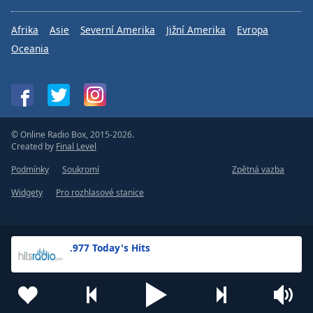
Afrika
Asie
Severní Amerika
Jižní Amerika
Evropa
Oceania
© Online Radio Box, 2015-2026.
Created by
Final Level
Podmínky
Soukromí
Zpětná vazba
Widgety
Pro rozhlasové stanice
.977 Today's Hits