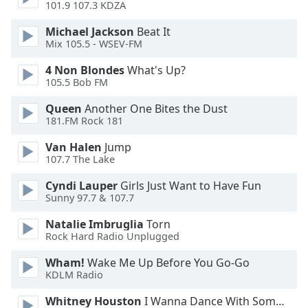
Color
101.9 107.3 KDZA
Michael Jackson
Beat It
Opacity
Mix 105.5 - WSEV-FM
4 Non Blondes
What's Up?
Caption
105.5 Bob FM
Area
Queen
Another One Bites the Dust
Background
181.FM Rock 181
Color
Van Halen
Jump
107.7 The Lake
Opacity
Cyndi Lauper
Girls Just Want to Have Fun
Sunny 97.7 & 107.7
Font
Size
Natalie Imbruglia
Torn
Rock Hard Radio Unplugged
Text
Wham!
Wake Me Up Before You Go-Go
KDLM Radio
Edge
Style
Whitney Houston
I Wanna Dance With Somebody