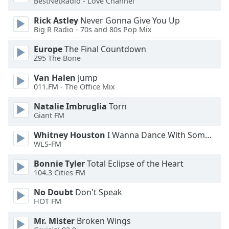
BestNetRadio - Love Channel
Font
Family
Rick Astley
Never Gonna Give You Up
Big R Radio - 70s and 80s Pop Mix
Europe
The Final Countdown
Reset
Z95 The Bone
Done
Close
Van Halen
Jump
Modal
011.FM - The Office Mix
Dialog
End
Natalie Imbruglia
Torn
of
Giant FM
dialog
window.
Whitney Houston
I Wanna Dance With Somebody
WLS-FM
Bonnie Tyler
Total Eclipse of the Heart
104.3 Cities FM
No Doubt
Don't Speak
HOT FM
Mr. Mister
Broken Wings