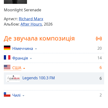
Remaining
Time
-
Moonlight Serenade
-:-
Артист:
Richard Marx
1x
Альбом:
After Hours
, 2026
Playback
Rate
Де звучала композиція
Chapters
20
Німеччина
Chapters
14
Франція
Descriptions
descriptions
6
США
off
,
Legends 100.3 FM
selected
6
Subtitles
2
Чилі
subtitles
settings
,
opens