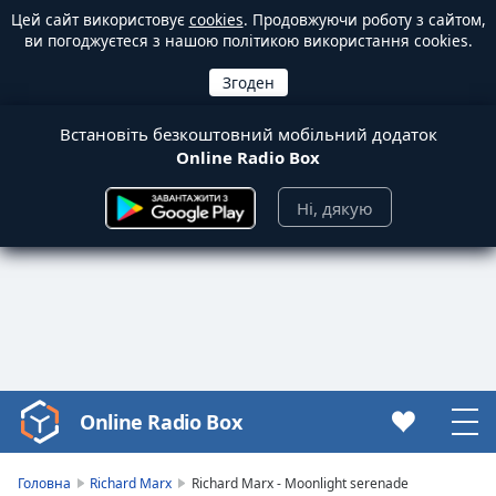
Цей сайт використовує
cookies
. Продовжуючи роботу з сайтом,
ви погоджуєтеся з нашою політикою використання cookies.
Встановіть безкоштовний мобільний додаток
Online Radio Box
Ні, дякую
Online Radio Box
Video
Player
is
Головна
Richard Marx
Richard Marx - Moonlight serenade