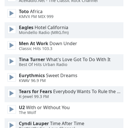
AceRadio.Net - The Classic Rock Channel
Toto
Africa
Opacity
KMVX FM MIX 999
Eagles
Hotel California
Caption
Mondello Radio (MRG.fm)
Area
Background
Men At Work
Down Under
Color
Classic Hits 103.3
Tina Turner
What's Love Got To Do With It
Opacity
Best Of Hits Urban Radio
Eurythmics
Sweet Dreams
Font
KWAV 96.9 FM
Size
Tears for Fears
Everybody Wants To Rule the World
K-Jewel 99.3 FM
Text
U2
With or Without You
Edge
The Wolf
Style
Cyndi Lauper
Time After Time