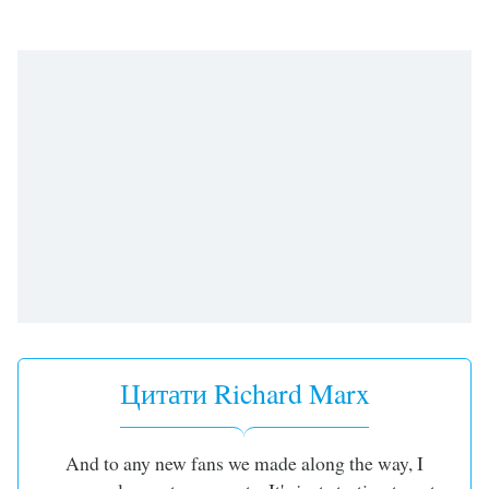
subtitles
settings
dialog
subtitles
off
,
selected
Audio
Track
Picture-
in-
Picture
Fullscreen
This
is
a
Цитати Richard Marx
modal
window.
And to any new fans we made along the way, I
Beginning