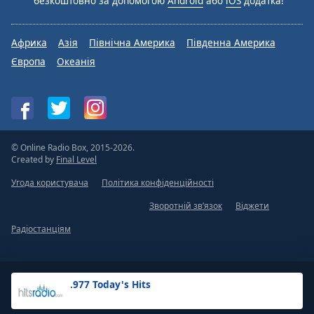
безкоштовно за допомогою
Android
або
iOS
додатка!
Африка
Азія
Північна Америка
Південна Америка
Європа
Океанія
© Online Radio Box, 2015-2026.
Created by
Final Level
Угода користувача
Політика конфіденційності
Зворотній зв’язок
Віджети
Радіостанціям
.977 Today's Hits