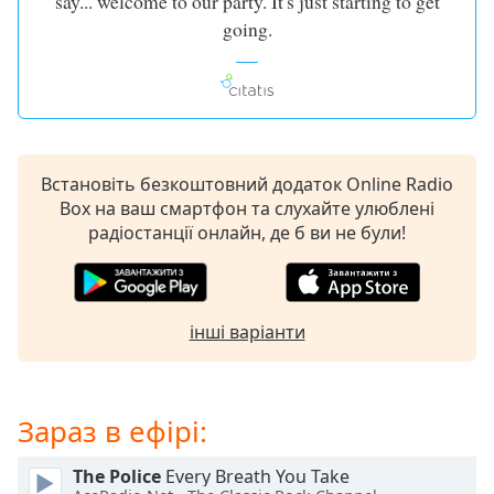
say... welcome to our party. It's just starting to get
of
going.
dialog
window.
Escape
will
cancel
and
close
Встановіть безкоштовний додаток Online Radio
the
Box на ваш смартфон та слухайте улюблені
window.
радіостанції онлайн, де б ви не були!
Text
Color
інші варіанти
Opacity
Зараз в ефірі:
Text
Background
Color
The Police
Every Breath You Take