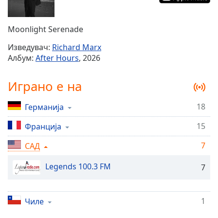
Remaining
Time
-
Moonlight Serenade
-:-
Изведувач:
Richard Marx
1x
Албум:
After Hours
, 2026
Playback
Rate
Играно е на
Chapters
18
Германија
Chapters
15
Франција
Descriptions
descriptions
7
САД
off
,
Legends 100.3 FM
selected
7
Subtitles
1
Чиле
subtitles
settings
,