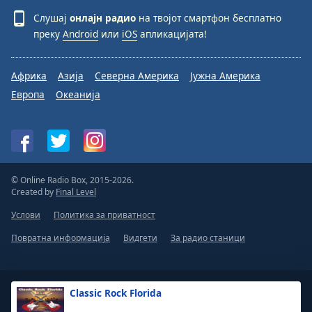
Слушај
онлајн радио
на твојот смартфон бесплатно
преку
Android
или
iOS
апликацијата!
Африка
Азија
Северна Америка
Јужна Америка
Европа
Океанија
© Online Radio Box, 2015-2026.
Created by
Final Level
Услови
Политика за приватност
Повратна информација
Видгети
За радио станици
Classic Rock Florida