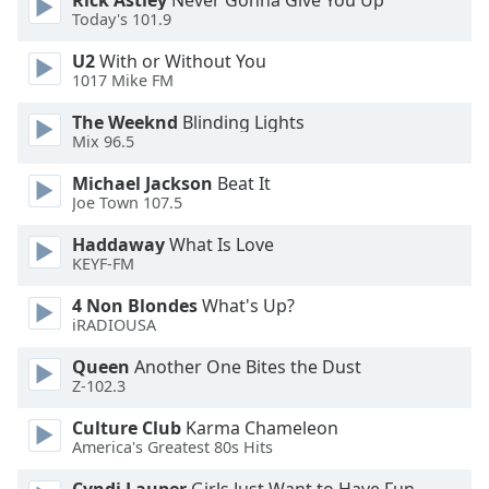
Rick Astley
Never Gonna Give You Up
Today's 101.9
Font
Family
U2
With or Without You
1017 Mike FM
The Weeknd
Blinding Lights
Reset
Mix 96.5
Done
Close
Michael Jackson
Beat It
Modal
Joe Town 107.5
Dialog
End
Haddaway
What Is Love
of
KEYF-FM
dialog
window.
4 Non Blondes
What's Up?
iRADIOUSA
Queen
Another One Bites the Dust
Z-102.3
Culture Club
Karma Chameleon
America's Greatest 80s Hits