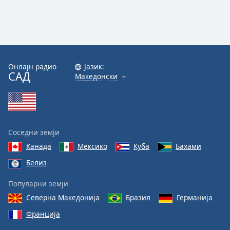
Онлајн радио
Јазик:
САД
Македонски
Соседни земји
Канада
Мексико
Куба
Бахами
Белиз
Популарни земји
Северна Македонија
Бразил
Германија
Франција