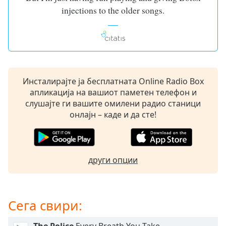
Beginning
injections to the older songs.
of
dialog
window.
Escape
will
cancel
and
Инсталирајте ја бесплатната Online Radio Box
close
апликација на вашиот паметен телефон и
the
слушајте ги вашите омилени радио станици
window.
онлајн – каде и да сте!
Text
Color
други опции
Opacity
Сега свири:
Text
Background