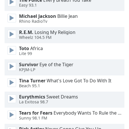
The Police
Every Breath You Take
Color
Easy 93.1
Michael Jackson
Billie Jean
Opacity
Rhino RadioTv
R.E.M.
Losing My Religion
Caption
Wheelz 104.5 FM
Area
Background
Toto
Africa
Color
Lite 99
Survivor
Eye of the Tiger
Opacity
KPJM-LP
Tina Turner
What's Love Got To Do With It
Beach 95.1
Font
Size
Eurythmics
Sweet Dreams
La Exitosa 98.7
Text
Tears for Fears
Everybody Wants To Rule the World
Edge
Sunny 98.1 FM
Style