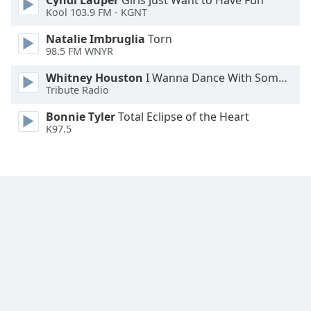
Cyndi Lauper
Girls Just Want to Have Fun
Kool 103.9 FM - KGNT
Natalie Imbruglia
Torn
98.5 FM WNYR
Whitney Houston
I Wanna Dance With Somebody
Tribute Radio
Bonnie Tyler
Total Eclipse of the Heart
K97.5