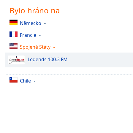
Chapters
Bylo hráno na
Chapters
Německo
Descriptions
Francie
descriptions
off
,
Spojené Státy
selected
Legends 100.3 FM
Subtitles
subtitles
settings
,
Chile
opens
subtitles
settings
dialog
subtitles
off
,
selected