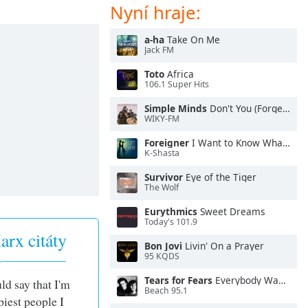
Nyní hraje:
a-ha
Take On Me
Jack FM
Toto
Africa
106.1 Super Hits
Simple Minds
Don't You (Forget About Me)
WIKY-FM
Foreigner
I Want to Know What Love Is
K-Shasta
Survivor
Eye of the Tiger
The Wolf
Eurythmics
Sweet Dreams
Today's 101.9
rx citáty
Bon Jovi
Livin' On a Prayer
95 KQDS
Tears for Fears
Everybody Wants To Rule the World
ld say that I'm
Beach 95.1
piest people I