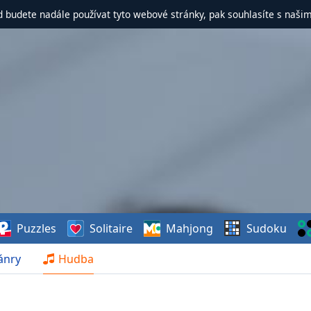
d budete nadále používat tyto webové stránky, pak souhlasíte s naši
Puzzles
Solitaire
Mahjong
Sudoku
ánry
Hudba