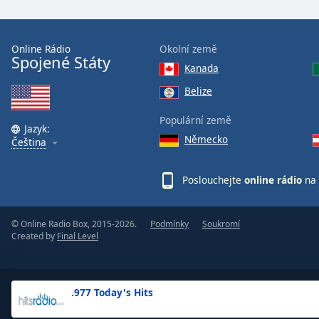
the
window.
Online Rádio
Okolní země
Spojené Státy
Text
Kanada
Color
Belize
Opacity
Populární země
Jazyk:
Německo
Čeština
Text
Background
Poslouchejte
online rádio
na 
Color
© Online Radio Box, 2015-2026.
Podmínky
Soukromí
Opacity
Created by
Final Level
Caption
Area
.977 Today's Hits
Background