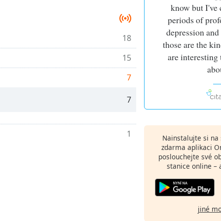
know but I've 
periods of pro
depression and
18
those are the kin
are interesting
15
abo
7
7
1
Nainstalujte si n
zdarma aplikaci O
poslouchejte své o
stanice online – 
jiné m