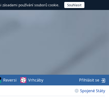
mi zásadami používání souborů cookie.
Reversi
Vrhcáby
Přihlásit se
Spojené Státy