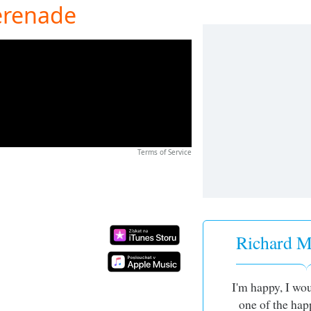
erenade
Terms of Service
Richard Ma
I'm happy, I wou
one of the hap