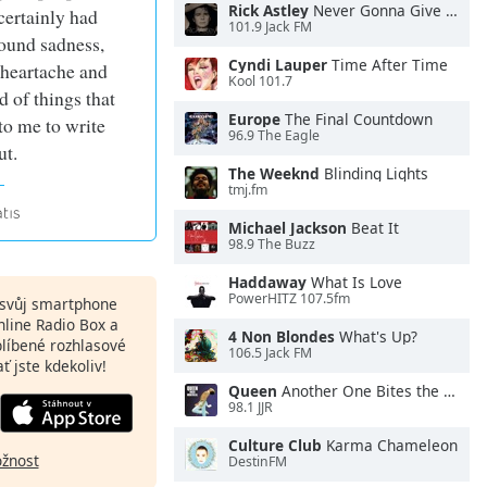
Rick Astley
Never Gonna Give You Up
certainly had
101.9 Jack FM
found sadness,
Cyndi Lauper
Time After Time
 heartache and
Kool 101.7
d of things that
Europe
The Final Countdown
 to me to write
96.9 The Eagle
ut.
The Weeknd
Blinding Lights
tmj.fm
Michael Jackson
Beat It
98.9 The Buzz
Haddaway
What Is Love
PowerHITZ 107.5fm
a svůj smartphone
nline Radio Box a
4 Non Blondes
What's Up?
blíbené rozhlasové
106.5 Jack FM
ať jste kdekoliv!
Queen
Another One Bites the Dust
98.1 JJR
Culture Club
Karma Chameleon
ožnost
DestinFM