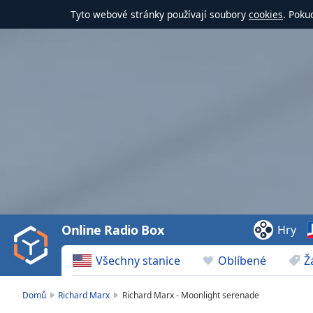
Tyto webové stránky používají soubory
cookies
. Poku
Video
Player
is
loading.
Play
Video
Online Radio Box
Hry
Play
Skip
Všechny stanice
Oblíbené
Ž
Backward
Skip
Forward
Domů
Richard Marx
Richard Marx - Moonlight serenade
Mute