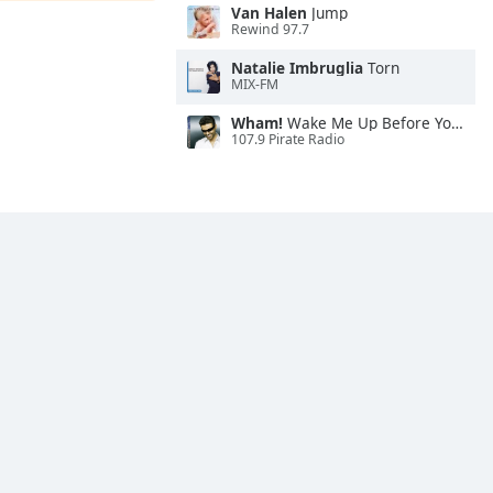
Van Halen
Jump
Rewind 97.7
Natalie Imbruglia
Torn
MIX-FM
Wham!
Wake Me Up Before You Go-Go
107.9 Pirate Radio