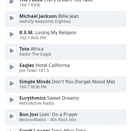
of
104.7 KVIK
dialog
window.
Michael Jackson
Billie Jean
Escape
Awfully Awesome Eighties
will
R.E.M.
Losing My Religion
cancel
102.7 Bob FM
and
close
Toto
Africa
the
Radio The Eagle
window.
Eagles
Hotel California
Joe Town 107.5
Text
Color
Simple Minds
Don't You (Forget About Me)
100.7 BOB FM
Opacity
Eurythmics
Sweet Dreams
RetroActive Radio
Text
Bon Jovi
Livin' On a Prayer
BeGoodRadio - 80s Rock Mix
Background
Color
Cyndi Lauper
Time After Time