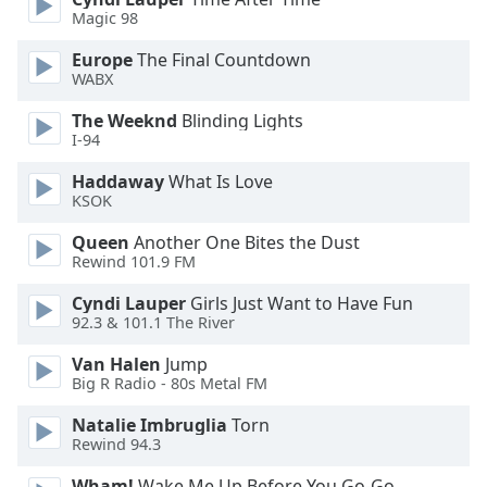
Magic 98
Opacity
Europe
The Final Countdown
WABX
Caption
The Weeknd
Blinding Lights
Area
I-94
Background
Haddaway
What Is Love
Color
KSOK
Queen
Another One Bites the Dust
Opacity
Rewind 101.9 FM
Cyndi Lauper
Girls Just Want to Have Fun
Font
92.3 & 101.1 The River
Size
Van Halen
Jump
Big R Radio - 80s Metal FM
Text
Edge
Natalie Imbruglia
Torn
Style
Rewind 94.3
Wham!
Wake Me Up Before You Go-Go