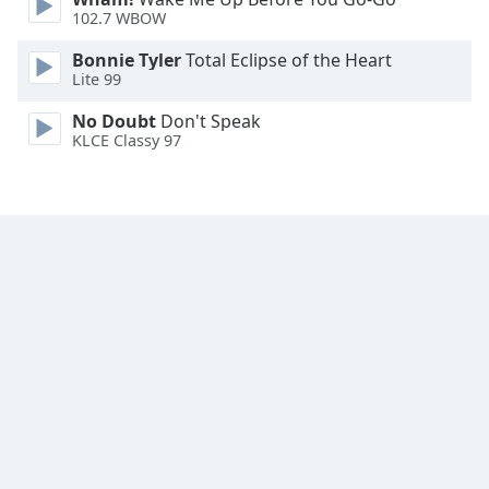
Font
102.7 WBOW
Family
Bonnie Tyler
Total Eclipse of the Heart
Lite 99
Reset
No Doubt
Don't Speak
Done
KLCE Classy 97
Close
Modal
Dialog
End
of
dialog
window.