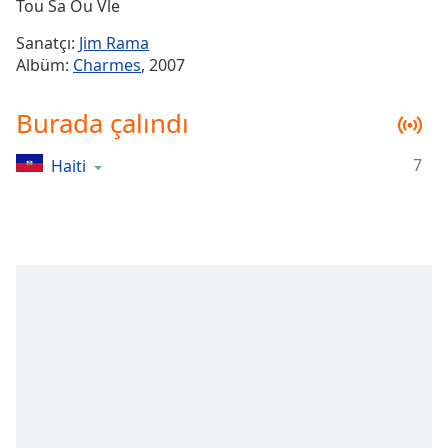
Remaining
Tou Sa Ou Vle
Time
-
Sanatçı:
Jim Rama
-:-
Albüm:
Charmes
, 2007
1x
Burada çalındı
Playback
Rate
7
Haiti
Chapters
Chapters
Descriptions
descriptions
off
,
selected
Subtitles
subtitles
settings
,