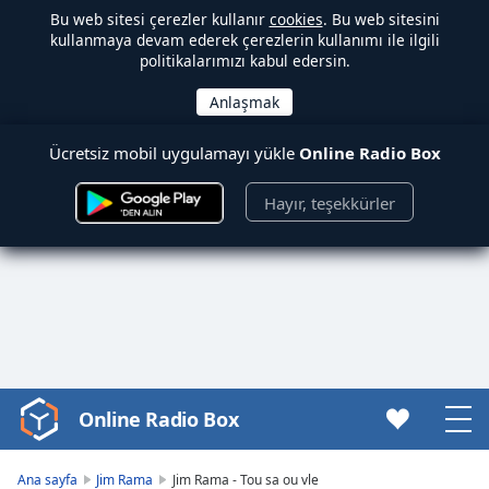
Bu web sitesi çerezler kullanır
cookies
. Bu web sitesini
kullanmaya devam ederek çerezlerin kullanımı ile ilgili
politikalarımızı kabul edersin.
Ücretsiz mobil uygulamayı yükle
Online Radio Box
Hayır, teşekkürler
Online Radio Box
Video
Player
is
Ana sayfa
Jim Rama
Jim Rama - Tou sa ou vle