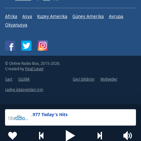
Afrika
Asya
Kuzey Amerika
Güney Amerika
Avrupa
Okyanusya
© Online Radio Box, 2015-2026.
Created by
Final Level
Şart
Gizlilik
Geri bildirim
Widgetler
radyo istasyonları için
.977 Today's Hits