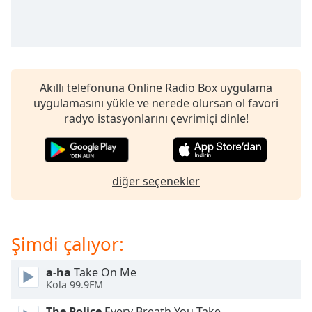
opens
subtitles
settings
dialog
subtitles
off
,
Akıllı telefonuna Online Radio Box uygulama
selected
uygulamasını yükle ve nerede olursan ol favori
radyo istasyonlarını çevrimiçi dinle!
Audio
Track
Picture-
in-
Picture
diğer seçenekler
Fullscreen
This
is
Şimdi çalıyor:
a
modal
window.
a-ha
Take On Me
Kola 99.9FM
Beginning
The Police
Every Breath You Take