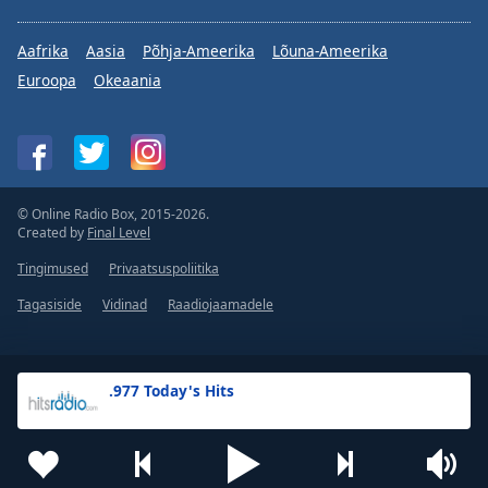
Aafrika
Aasia
Põhja-Ameerika
Lõuna-Ameerika
Euroopa
Okeaania
© Online Radio Box, 2015-2026.
Created by
Final Level
Tingimused
Privaatsuspoliitika
Tagasiside
Vidinad
Raadiojaamadele
.977 Today's Hits