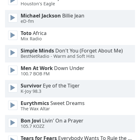
subtitles
Houston's Eagle
settings
dialog
Michael Jackson
Billie Jean
subtitles
eD-fm
off
,
Toto
Africa
selected
Mix Radio
Audio
Simple Minds
Don't You (Forget About Me)
Track
BestNetRadio - Warm and Soft Hits
Picture-
Men At Work
Down Under
in-
100.7 BOB FM
Picture
Fullscreen
Survivor
Eye of the Tiger
This
K-Joy 98.3
is
a
Eurythmics
Sweet Dreams
modal
The Wax Altar
window.
Bon Jovi
Livin' On a Prayer
105.7 KOZZ
Beginning
of
Tears for Fears
Everybody Wants To Rule the World