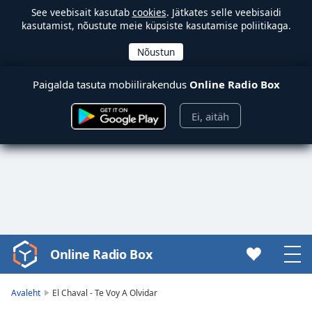
See veebisait kasutab
cookies
. Jätkates selle veebisaidi
kasutamist, nõustute meie küpsiste kasutamise poliitikaga.
Paigalda tasuta mobiilirakendus
Online Radio Box
Ei, aitäh
Online Radio Box
Video
Player
is
Avaleht
El Chaval - Te Voy A Olvidar
loading.