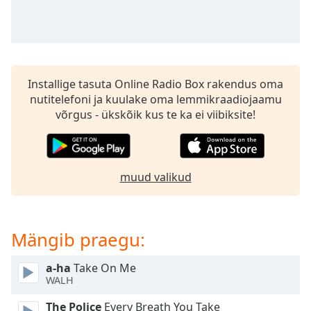
Time
-
-:-
1x
Playback
Rate
Installige tasuta Online Radio Box rakendus oma
nutitelefoni ja kuulake oma lemmikraadiojaamu
Chapters
võrgus - ükskõik kus te ka ei viibiksite!
Chapters
Descriptions
muud valikud
descriptions
off
,
selected
Mängib praegu:
Subtitles
subtitles
a-ha
Take On Me
WALH
settings
,
opens
The Police
Every Breath You Take