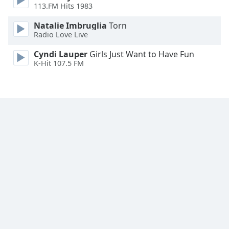
113.FM Hits 1983
Opacity
Natalie Imbruglia
Torn
Radio Love Live
Caption
Area
Cyndi Lauper
Girls Just Want to Have Fun
K-Hit 107.5 FM
Background
Color
Opacity
Font
Size
Text
Edge
Style
Font