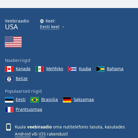
Family
Veebiraadio
Keel:
USA
Reset
Eesti keel
Done
Close
Modal
Dialog
End
Naaberriigid
of
dialog
Kanada
Mehhiko
Kuuba
Bahama
window.
Belize
Populaarsed riigid
Eesti
Brasiilia
Saksamaa
Prantsusmaa
Kuula
veebiraadio
oma nutitelefonis tasuta, kasutades
Android
või
iOS
rakendust!