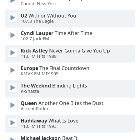
dialog
Candid New York
window.
U2
With or Without You
Escape
107.3 The Eagle
will
cancel
Cyndi Lauper
Time After Time
and
102.7 Jack FM
close
Rick Astley
Never Gonna Give You Up
the
113.FM Hits 1988
window.
Europe
The Final Countdown
Text
KMVX FM MIX 999
Color
The Weeknd
Blinding Lights
K-Shasta
Opacity
Queen
Another One Bites the Dust
Ascent Radio
Text
Haddaway
What Is Love
Background
113.FM Hits 1993
Color
Michael Jackson
Beat It