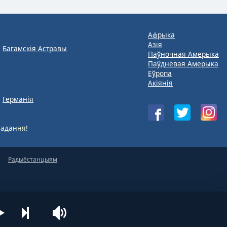
Афрыка
Азія
Багамскія Астравы
Паўночная Амерыка
Паўднёвая Амерыка
Еўропа
Акіянія
Германія
адання!
Радыёстанцыям