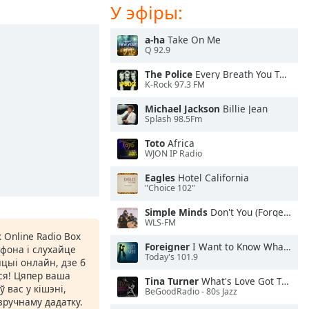
У эфіры:
a-ha
Take On Me
Q 92.9
The Police
Every Breath You Take
K-Rock 97.3 FM
Michael Jackson
Billie Jean
Splash 98.5Fm
Toto
Africa
WJON IP Radio
Eagles
Hotel California
"Choice 102"
Simple Minds
Don't You (Forget About Me)
WLS-FM
 Online Radio Box
Foreigner
I Want to Know What Love Is
фона і слухайце
Today's 101.9
цыі онлайн, дзе б
іся! Цяпер ваша
Tina Turner
What's Love Got To Do With It
 вас у кішэні,
BeGoodRadio - 80s Jazz
ручнаму дадатку.