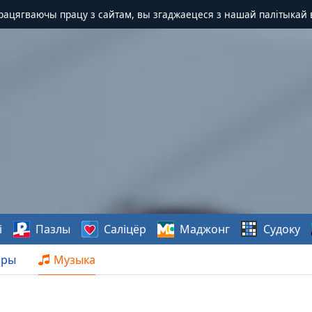
Працягваючы працу з сайтам, вы згаджаецеся з нашай палітыкай 
і
Пазлы
Саліцёр
Маджонг
Судоку
нры
Музыка