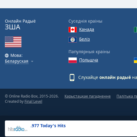
the
window.
Онлайн Радыё
Суседнія краіны
ЗША
Text
Канада
Color
Беліз
Opacity
Папулярныя краіны
Мова:
Польшча
Беларуская
Text
Background
Слухайце
онлайн радыё
на
Color
© Online Radio Box, 2015-2026.
Карыстацкае пагадненне
Палітыка п
Opacity
Created by
Final Level
Caption
Area
.977 Today's Hits
Background