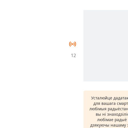
12
Усталюйце дадатак
для вашага смарт
любімыя радыёстан
вы ні знаходзіл
любімае радыё ў
дзякуючы нашаму з