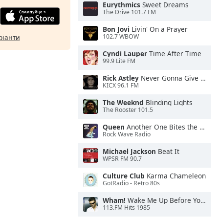
Eurythmics
Sweet Dreams
The Drive 101.7 FM
Bon Jovi
Livin' On a Prayer
102.7 WBOW
ріанти
Cyndi Lauper
Time After Time
99.9 Lite FM
Rick Astley
Never Gonna Give You Up
KICX 96.1 FM
The Weeknd
Blinding Lights
The Rooster 101.5
Queen
Another One Bites the Dust
Rock Wave Radio
Michael Jackson
Beat It
WPSR FM 90.7
Culture Club
Karma Chameleon
GotRadio - Retro 80s
Wham!
Wake Me Up Before You Go-Go
113.FM Hits 1985