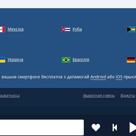
Мексіка
Куба
Украіна
Бразілія
 вашым смартфоне бясплатна з дапамогай
Android
або
iOS
прыкл
рыватнасці
Зваротная сувязь
Віджэты