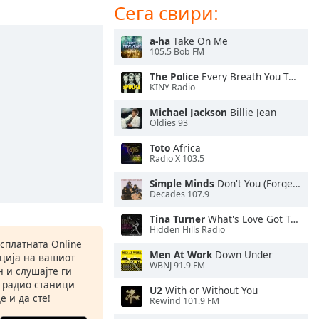
Сега свири:
a-ha
Take On Me
105.5 Bob FM
The Police
Every Breath You Take
KINY Radio
Michael Jackson
Billie Jean
Oldies 93
Toto
Africa
Radio X 103.5
Simple Minds
Don't You (Forget About Me)
Decades 107.9
Tina Turner
What's Love Got To Do With It
Hidden Hills Radio
есплатната Online
Men At Work
Down Under
ација на вашиот
WBNJ 91.9 FM
 и слушајте ги
 радио станици
U2
With or Without You
е и да сте!
Rewind 101.9 FM