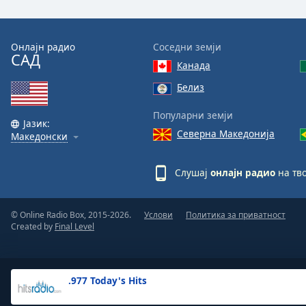
the
window.
Онлајн радио
Соседни земји
САД
Text
Канада
Color
Белиз
Opacity
Популарни земји
Јазик:
Северна Македонија
Македонски
Text
Background
Слушај
онлајн радио
на тво
Color
© Online Radio Box, 2015-2026.
Услови
Политика за приватност
Opacity
Created by
Final Level
Caption
Area
.977 Today's Hits
Background