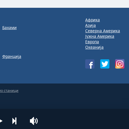
Африка
Азија
Бахами
Северна Америка
Јужна Америка
Европа
Океанија
Франција
ио станици