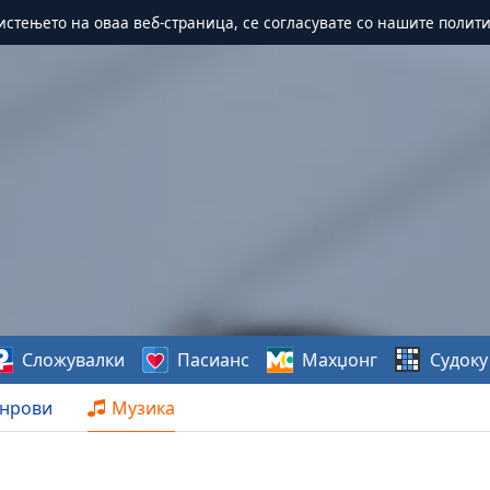
истењето на оваа веб-страница, се согласувате со нашите полит
Сложувалки
Пасианс
Махџонг
Судоку
нрови
Музика