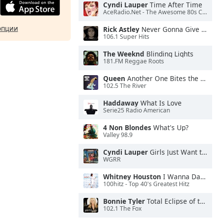
Cyndi Lauper
Time After Time
AceRadio.Net - The Awesome 80s Channel
опции
Rick Astley
Never Gonna Give You Up
106.1 Super Hits
The Weeknd
Blinding Lights
181.FM Reggae Roots
Queen
Another One Bites the Dust
102.5 The River
Haddaway
What Is Love
Serie25 Radio American
4 Non Blondes
What's Up?
Valley 98.9
Cyndi Lauper
Girls Just Want to Have Fun
WGRR
Whitney Houston
I Wanna Dance With Somebody
100hitz - Top 40's Greatest Hitz
Bonnie Tyler
Total Eclipse of the Heart
102.1 The Fox