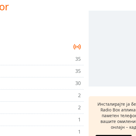
or
35
35
30
2
Инсталирајте ја б
2
Radio Box аплик
паметен телефон
1
вашите омилени
онлајн – кад
1