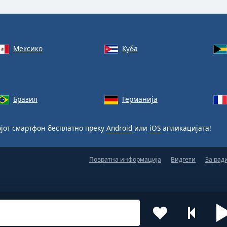
Мексико
Куба
Бразил
Германија
јот смартфон бесплатно преку
Android
или
iOS
апликацијата!
Повратна информација
Видгети
За рад