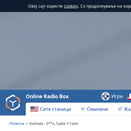
Овој сајт користи
cookies
. Со продолжување на кор
Video
Player
is
loading.
Play
Video
Online Radio Box
Игри
Play
Skip
Сите станици
Омилени
Жа
Backward
Skip
Forward
Почетна
Dalmata - S**o, Sudor Y Calor
Mute