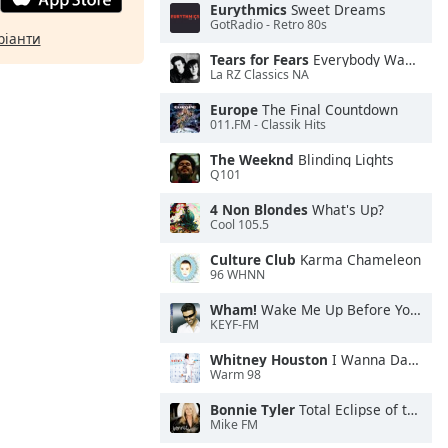
Eurythmics
Sweet Dreams
GotRadio - Retro 80s
ріанти
Tears for Fears
Everybody Wants To Rule the World
La RZ Classics NA
Europe
The Final Countdown
011.FM - Classik Hits
The Weeknd
Blinding Lights
Q101
4 Non Blondes
What's Up?
Cool 105.5
Culture Club
Karma Chameleon
96 WHNN
Wham!
Wake Me Up Before You Go-Go
KEYF-FM
Whitney Houston
I Wanna Dance With Somebody
Warm 98
Bonnie Tyler
Total Eclipse of the Heart
Mike FM