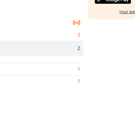
інші ва
2
2
1
1