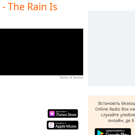
- The Rain Is
Terms of Service
Встановіть безко
Online Radio Box н
слухайте улюбле
онлайн, де б