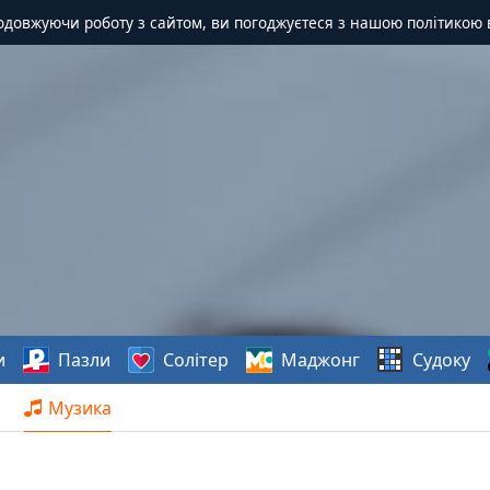
одовжуючи роботу з сайтом, ви погоджуєтеся з нашою політикою 
и
Пазли
Солітер
Маджонг
Судоку
Музика