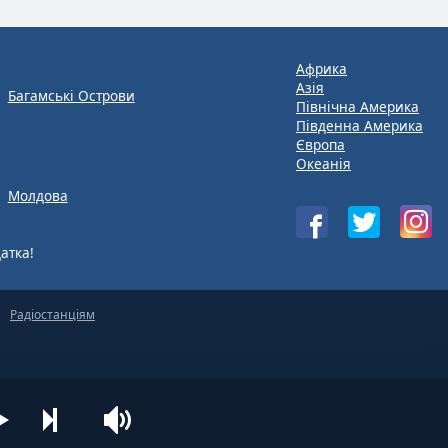
Африка
Азія
Багамські Острови
Північна Америка
Південна Америка
Європа
Океанія
Молдова
атка!
Радіостанціям