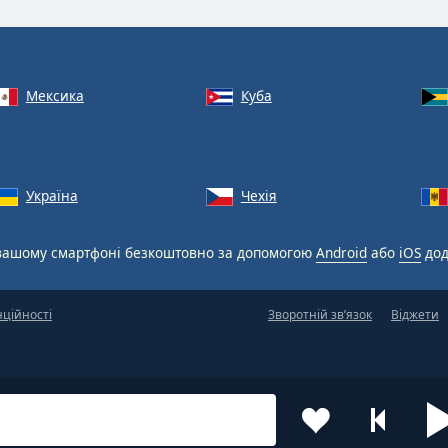
Мексика
Куба
Україна
Чехія
вашому смартфоні безкоштовно за допомогою
Android
або
iOS
дод
нційності
Зворотній зв’язок
Віджети