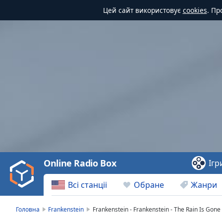
Цей сайт використовує
cookies
. Пр
Video
Player
is
loading.
Play
Video
Online Radio Box
Ігр
Play
Skip
Всі станціі
Обране
Жанри
Backward
Skip
Forward
Головна
Frankenstein
Frankenstein - Frankenstein - The Rain Is Gone
Mute