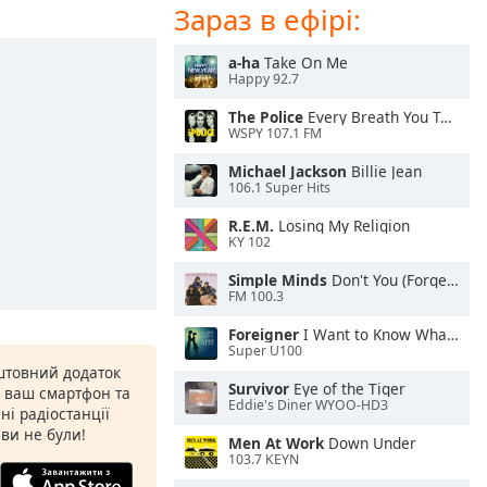
Зараз в ефірі:
a-ha
Take On Me
Happy 92.7
The Police
Every Breath You Take
WSPY 107.1 FM
Michael Jackson
Billie Jean
106.1 Super Hits
R.E.M.
Losing My Religion
KY 102
Simple Minds
Don't You (Forget About Me)
FM 100.3
Foreigner
I Want to Know What Love Is
Super U100
штовний додаток
Survivor
Eye of the Tiger
а ваш смартфон та
Eddie's Diner WYOO-HD3
ні радіостанції
 ви не були!
Men At Work
Down Under
103.7 KEYN