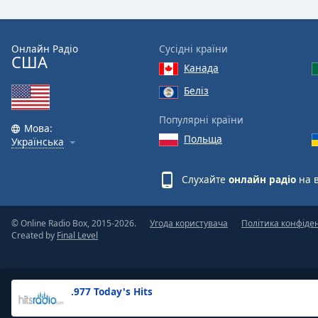
the
window.
Онлайн Радіо
Сусідні країни
США
Text
Канада
Color
Беліз
Opacity
Популярні країни
Мова:
Польща
Українська
Text
Background
Слухайте
онлайн радіо
на 
Color
© Online Radio Box, 2015-2026.
Угода користувача
Політика конфіде
Opacity
Created by
Final Level
Caption
Area
.977 Today's Hits
Background