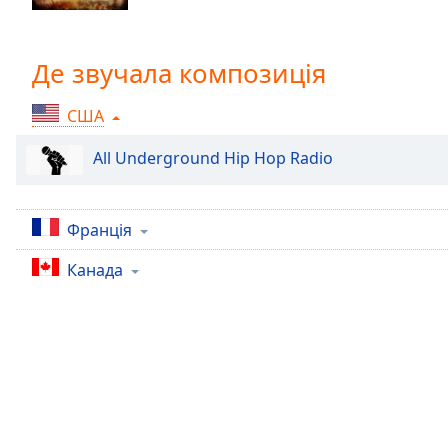
Chapters
Chapters
Де звучала композиція
Descriptions
США
descriptions
off
,
All Underground Hip Hop Radio
selected
Subtitles
Франція
subtitles
settings
,
Канада
opens
subtitles
settings
dialog
subtitles
off
,
selected