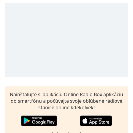
opens
subtitles
settings
dialog
subtitles
off
,
selected
Audio
Track
Picture-
in-
Picture
Fullscreen
This
Nainštalujte si aplikáciu Online Radio Box aplikáciu
is
do smartfónu a počúvajte svoje obľúbené rádiové
a
stanice online kdekoľvek!
modal
window.
Beginning