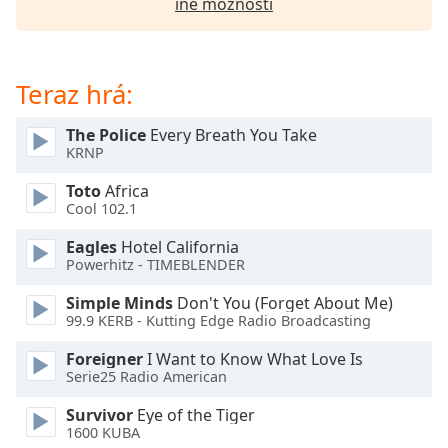
iné možnosti
of
dialog
window.
Escape
Teraz hrá:
will
cancel
The Police
Every Breath You Take
and
KRNP
close
the
Toto
Africa
window.
Cool 102.1
Eagles
Hotel California
Text
Powerhitz - TIMEBLENDER
Color
Simple Minds
Don't You (Forget About Me)
99.9 KERB - Kutting Edge Radio Broadcasting
Opacity
Foreigner
I Want to Know What Love Is
Serie25 Radio American
Text
Background
Survivor
Eye of the Tiger
Color
1600 KUBA