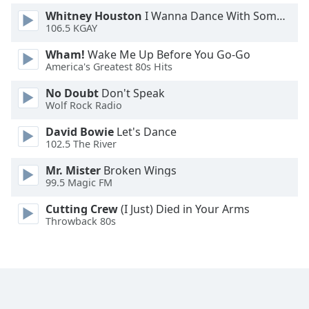
Font
Whitney Houston
I Wanna Dance With Somebody
Family
106.5 KGAY
Wham!
Wake Me Up Before You Go-Go
America's Greatest 80s Hits
Reset
Done
No Doubt
Don't Speak
Close
Wolf Rock Radio
Modal
Dialog
David Bowie
Let's Dance
End
102.5 The River
of
dialog
Mr. Mister
Broken Wings
window.
99.5 Magic FM
Cutting Crew
(I Just) Died in Your Arms
Throwback 80s