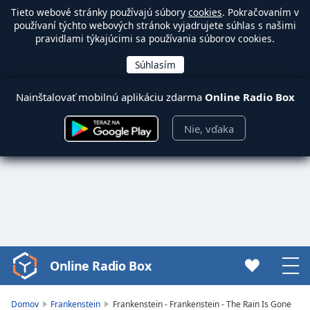
Tieto webové stránky používajú súbory
cookies
. Pokračovaním v
používaní týchto webových stránok vyjadrujete súhlas s našimi
pravidlami týkajúcimi sa používania súborov cookies.
Nainštalovať mobilnú aplikáciu zdarma
Online Radio Box
Nie, vďaka
Online Radio Box
Video
Player
is
Domov
Frankenstein
Frankenstein - Frankenstein - The Rain Is Gone