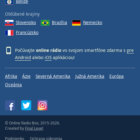
Belize
Obľúbené krajiny
Slovensko
Brazília
Nemecko
Francúzsko
Počúvajte
online rádio
vo svojom smartfóne zdarma s
pre
Android
alebo
iOS
aplikáciou!
Afrika
Ázie
Severná Amerika
Južná Amerika
Európa
Oceánia
© Online Radio Box, 2015-2026.
Created by
Final Level
Podmienky
Ochrana súkromia