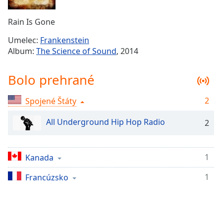
Remaining
Time
-
Rain Is Gone
-:-
Umelec:
Frankenstein
1x
Album:
The Science of Sound
, 2014
Playback
Rate
Bolo prehrané
Chapters
2
Spojené Štáty
Chapters
All Underground Hip Hop Radio
2
Descriptions
descriptions
off
,
1
Kanada
selected
1
Francúzsko
Subtitles
subtitles
settings
,