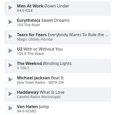
Men At Work
Down Under
94.9 KILE
Opacity
Eurythmics
Sweet Dreams
105 The River
Caption
Area
Tears for Fears
Everybody Wants To Rule the World
Background
Magic Oldies Florida
Color
U2
With or Without You
105.9 The Wave
Opacity
The Weeknd
Blinding Lights
Y 100.1
Font
Michael Jackson
Beat It
Size
Java Town Radio - WJTR-DB
Haddaway
What Is Love
Text
Candid Radio Mississippi
Edge
Style
Van Halen
Jump
94-9 KCMO