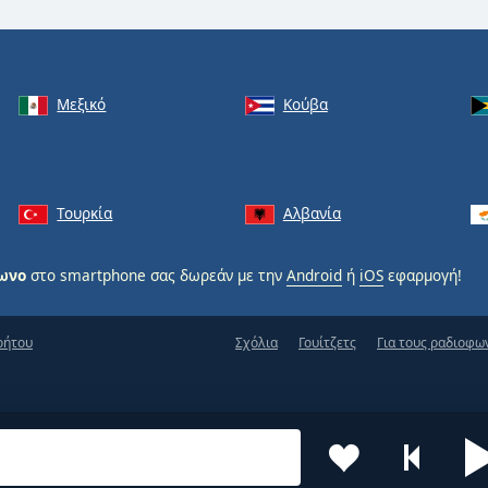
Μεξικό
Κούβα
Τουρκία
Αλβανία
φωνο
στο smartphone σας δωρεάν με την
Android
ή
iOS
εφαρμογή!
ρήτου
Σχόλια
Γουίτζετς
Για τους ραδιοφω