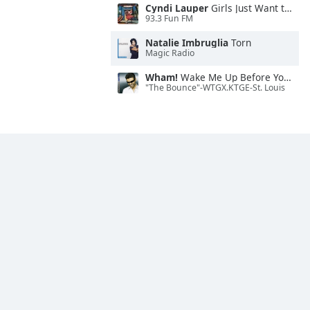
Cyndi Lauper
Girls Just Want to Have Fun
93.3 Fun FM
Natalie Imbruglia
Torn
Magic Radio
Wham!
Wake Me Up Before You Go-Go
"The Bounce"-WTGX.KTGE-St. Louis