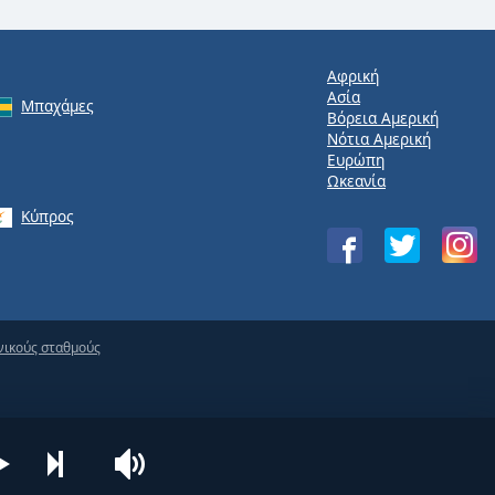
Αφρική
Ασία
Μπαχάμες
Βόρεια Αμερική
Νότια Αμερική
Ευρώπη
Ωκεανία
Κύπρος
νικούς σταθμούς