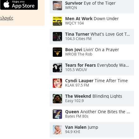
Survivor
Eye of the Tiger
WRQN
πιλογές
Men At Work
Down Under
WQCY 104
Tina Turner
What's Love Got To Do With It
104.3 Cities FM
Bon Jovi
Livin' On a Prayer
WROB The Rob
Tears for Fears
Everybody Wants To Rule the World
105.5 WDUV
Cyndi Lauper
Time After Time
KLAK 97.5 FM
The Weeknd
Blinding Lights
Easy 102.9
Queen
Another One Bites the Dust
Bates FM 80s
Van Halen
Jump
94.9 KHI