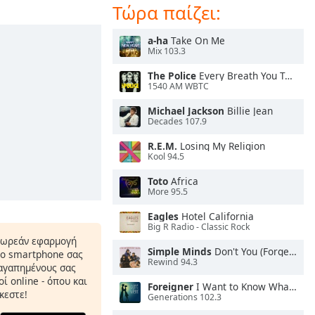
Τώρα παίζει:
a-ha
Take On Me
Mix 103.3
The Police
Every Breath You Take
1540 AM WBTC
Michael Jackson
Billie Jean
Decades 107.9
R.E.M.
Losing My Religion
Kool 94.5
Toto
Africa
More 95.5
Eagles
Hotel California
Big R Radio - Classic Rock
δωρεάν εφαρμογή
Simple Minds
Don't You (Forget About Me)
το smartphone σας
Rewind 94.3
 αγαπημένους σας
ί online - όπου και
Foreigner
I Want to Know What Love Is
κεστε!
Generations 102.3