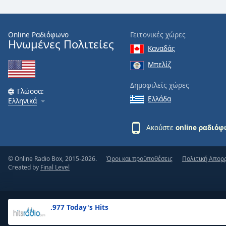
the
window.
Online Ραδιόφωνο
Γειτονικές χώρες
Ηνωμένες Πολιτείες
Text
Καναδάς
Color
Μπελίζ
Opacity
Δημοφιλείς χώρες
Γλώσσα:
Ελλάδα
Ελληνικά
Text
Background
Ακούστε
online ραδιό
Color
© Online Radio Box, 2015-2026.
Όροι και προϋποθέσεις
Πολιτική Απορ
Opacity
Created by
Final Level
Caption
Area
.977 Today's Hits
Background