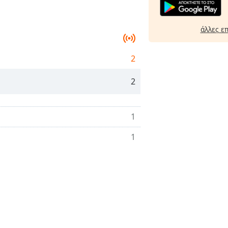
άλλες ε
2
2
1
1