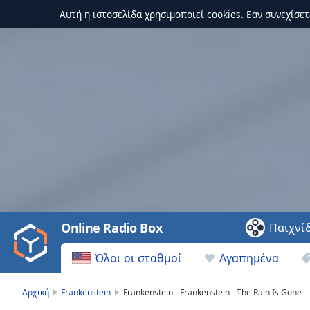
Αυτή η ιστοσελίδα χρησιμοποιεί
cookies
. Εάν συνεχίσε
Video
Player
is
loading.
Play
Video
Online Radio Box
Παιχνί
Play
Skip
Όλοι οι σταθμοί
Αγαπημένα
Backward
Skip
Forward
Αρχική
Frankenstein
Frankenstein - Frankenstein - The Rain Is Gone
Mute