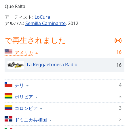
Remaining
Que Falta
Time
-
アーティスト:
LoCura
-:-
アルバム:
Semilla Caminante
, 2012
1x
で再生されました
Playback
Rate
16
アメリカ
Chapters
Chapters
La Reggaetonera Radio
16
Descriptions
4
チリ
descriptions
off
,
3
ボリビア
selected
3
コロンビア
Subtitles
2
ドミニカ共和国
subtitles
settings
,