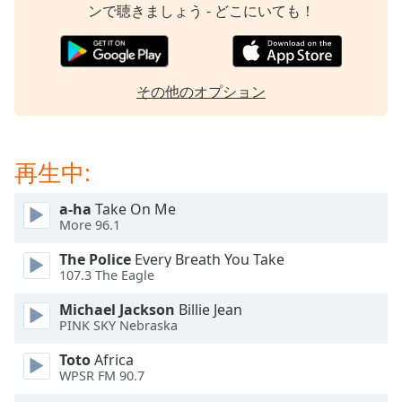
Beginning
ンで聴きましょう - どこにいても！
of
dialog
window.
Escape
その他のオプション
will
cancel
and
close
再生中:
the
window.
a-ha
Take On Me
More 96.1
Text
The Police
Every Breath You Take
Color
107.3 The Eagle
Michael Jackson
Billie Jean
Opacity
PINK SKY Nebraska
Toto
Africa
Text
WPSR FM 90.7
Background