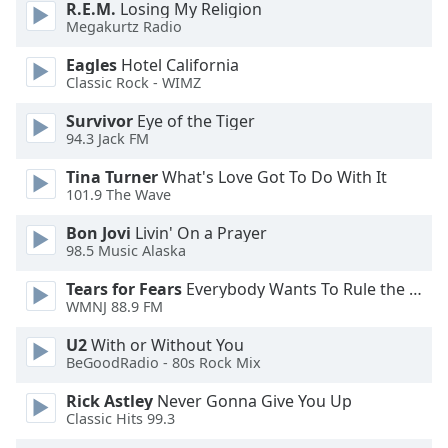
Color
R.E.M.
Losing My Religion
Megakurtz Radio
Opacity
Eagles
Hotel California
Classic Rock - WIMZ
Caption
Survivor
Eye of the Tiger
Area
94.3 Jack FM
Background
Tina Turner
What's Love Got To Do With It
Color
101.9 The Wave
Bon Jovi
Livin' On a Prayer
Opacity
98.5 Music Alaska
Tears for Fears
Everybody Wants To Rule the World
Font
WMNJ 88.9 FM
Size
U2
With or Without You
BeGoodRadio - 80s Rock Mix
Text
Rick Astley
Never Gonna Give You Up
Edge
Classic Hits 99.3
Style