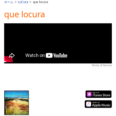
is
ホーム
LoCura
que locura
loading.
que locura
Play
Video
Play
Skip
Backward
Skip
Forward
Mute
Current
Time
0:00
/
Terms of Service
Duration
-:-
Loaded
:
0.00%
Stream
Type
LIVE
Seek to
live,
currently
behind
live
LIVE