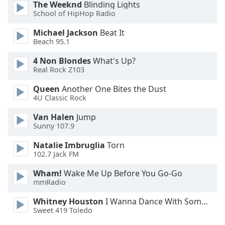
The Weeknd
Blinding Lights
School of HipHop Radio
Font
Family
Michael Jackson
Beat It
Beach 95.1
Reset
4 Non Blondes
What's Up?
Real Rock Z103
Done
Close
Queen
Another One Bites the Dust
Modal
Dialog
4U Classic Rock
End
Van Halen
Jump
of
Sunny 107.9
dialog
window.
Natalie Imbruglia
Torn
102.7 Jack FM
Wham!
Wake Me Up Before You Go-Go
mmRadio
Whitney Houston
I Wanna Dance With Somebody
Sweet 419 Toledo