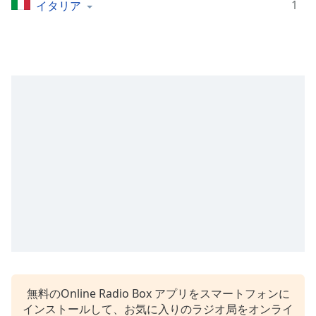
1
イタリア
opens
subtitles
settings
dialog
subtitles
off
,
selected
Audio
Track
Picture-
in-
Picture
Fullscreen
This
is
a
modal
window.
無料のOnline Radio Box アプリをスマートフォンに
インストールして、お気に入りのラジオ局をオンライ