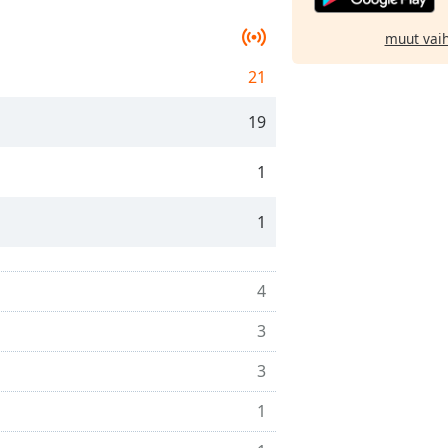
muut vai
21
19
1
1
4
3
3
1