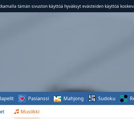
atkamalla tämän sivuston käyttöä hyväksyt evästeiden käyttöä koske
lapelit
Pasianssi
Mahjong
Sudoku
R
et
Musiikki