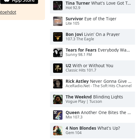
Tina Turner
What's Love Got To Do With It
Hot 92.9
htoehdot
Survivor
Eye of the Tiger
Lite 105
Bon Jovi
Livin' On a Prayer
107.3 The Eagle
Tears for Fears
Everybody Wants To Rule the World
Sunny 98.1 FM
U2
With or Without You
Classic Hits 101.7
Rick Astley
Never Gonna Give You Up
AceRadio.Net - The Soft Hits Channel
The Weeknd
Blinding Lights
Vogue Play | Tucson
Queen
Another One Bites the Dust
Mix 107.3
4 Non Blondes
What's Up?
Gem 104