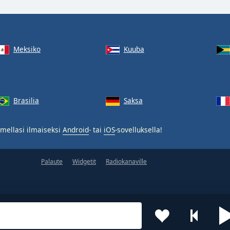
Meksiko
Kuuba
Brasilia
Saksa
mellasi ilmaiseksi
Android
- tai
iOS
-sovelluksella!
Palaute
Widgetit
Radiokanaville