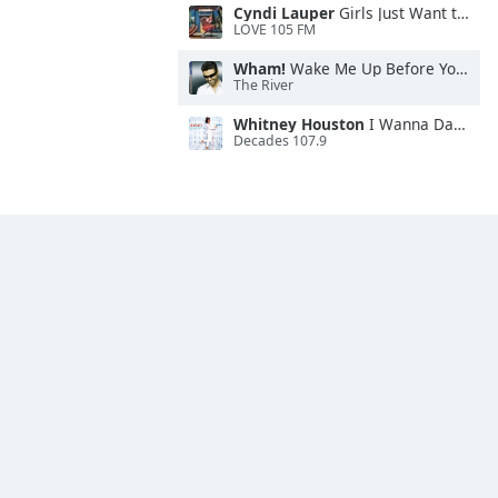
Cyndi Lauper
Girls Just Want to Have Fun
LOVE 105 FM
Wham!
Wake Me Up Before You Go-Go
The River
Whitney Houston
I Wanna Dance With Somebody
Decades 107.9