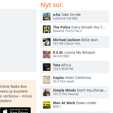
Nyt soi:
a-ha
Take On Me
Lubbock Hot 806
The Police
Every Breath You Take
Rewind 103.5/104.3
Michael Jackson
Billie Jean
181.FM Classic Hits
R.E.M.
Losing My Religion
94-9 KCMO
Toto
Africa
104.5 BOB FM
Eagles
Hotel California
92.9 The Hawk
Online Radio Box
Simple Minds
Don't You (Forget About Me)
meesi ja kuuntele
107.5 The Swamp
si verkossa – missä
oletkin!
Men At Work
Down Under
B98.7