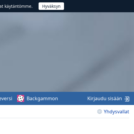
vat käytäntömme.
eversi
Backgammon
Kirjaudu sisään
Yhdysvallat