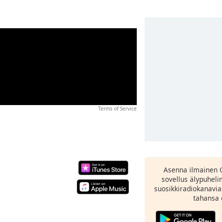
Terms of Service
Asenna ilmainen 
sovellus älypuheli
suosikkiradiokanavia
tahansa 