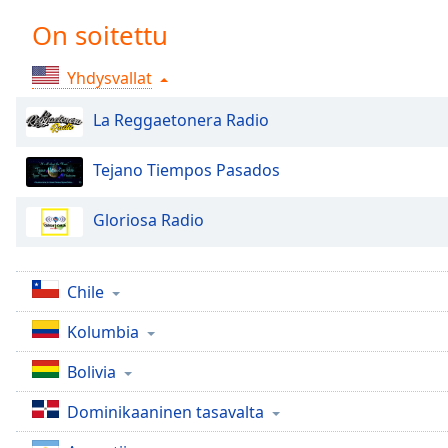
Chapters
On soitettu
Chapters
Yhdysvallat
Descriptions
descriptions
La Reggaetonera Radio
off
,
selected
Tejano Tiempos Pasados
Subtitles
Gloriosa Radio
subtitles
settings
,
opens
Chile
subtitles
settings
Kolumbia
dialog
Bolivia
subtitles
off
,
Dominikaaninen tasavalta
selected