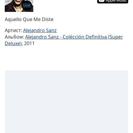
Remaining
Time
-
-:-
Aquello Que Me Diste
1x
Артист:
Alejandro Sanz
Playback
Альбом:
Alejandro Sanz - Colécción Definitiva (Super
Rate
Deluxe)
, 2011
Chapters
Chapters
Descriptions
descriptions
off
,
selected
Subtitles
subtitles
settings
,
opens