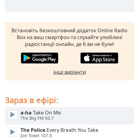
subtitles
settings
dialog
subtitles
Встановіть безкоштовний додаток Online Radio
off
,
Box на ваш смартфон та слухайте улюблені
selected
радіостанції онлайн, де б ви не були!
Audio
Track
Picture-
інші варіанти
in-
Picture
Fullscreen
This
Зараз в ефірі:
is
a
modal
a-ha
Take On Me
The Big FM 93.7
window.
The Police
Every Breath You Take
Beginning
Joe Town 107.5