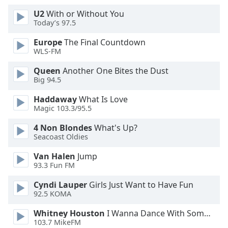
U2
With or Without You
Opacity
Today’s 97.5
Europe
The Final Countdown
Caption
WLS-FM
Area
Queen
Another One Bites the Dust
Background
Big 94.5
Color
Haddaway
What Is Love
Magic 103.3/95.5
Opacity
4 Non Blondes
What's Up?
Seacoast Oldies
Font
Size
Van Halen
Jump
93.3 Fun FM
Text
Cyndi Lauper
Girls Just Want to Have Fun
92.5 KOMA
Edge
Style
Whitney Houston
I Wanna Dance With Somebody
103.7 MikeFM