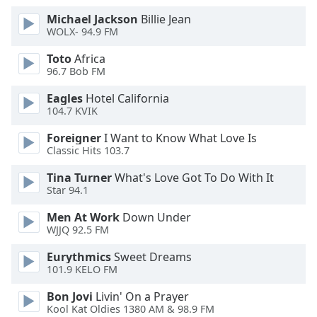
of
dialog
Michael Jackson
Billie Jean
WOLX- 94.9 FM
window.
Escape
Toto
Africa
will
96.7 Bob FM
cancel
and
Eagles
Hotel California
104.7 KVIK
close
the
Foreigner
I Want to Know What Love Is
window.
Classic Hits 103.7
Text
Tina Turner
What's Love Got To Do With It
Star 94.1
Color
Men At Work
Down Under
WJJQ 92.5 FM
Opacity
Eurythmics
Sweet Dreams
101.9 KELO FM
Text
Background
Bon Jovi
Livin' On a Prayer
Color
Kool Kat Oldies 1380 AM & 98.9 FM