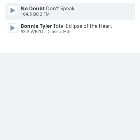
Font
No Doubt
Don't Speak
Family
104.5 BOB FM
Bonnie Tyler
Total Eclipse of the Heart
Reset
93.3 WBZD - Classic Hits
Done
Close
Modal
Dialog
End
of
dialog
window.