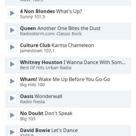
4 Non Blondes
What's Up?
Opacity
Sunny 101.5
Queen
Another One Bites the Dust
Caption
Radiostorm.com: Classic Rock
Area
Background
Culture Club
Karma Chameleon
Color
Jamestown 107.1
Whitney Houston
I Wanna Dance With Somebody
Opacity
Best Of Hits Urban Radio
Wham!
Wake Me Up Before You Go-Go
Big Hits 100
Font
Size
Oasis
Wonderwall
Radio Fiesta
Text
No Doubt
Don't Speak
Edge
Big 103
Style
David Bowie
Let's Dance
X103.9