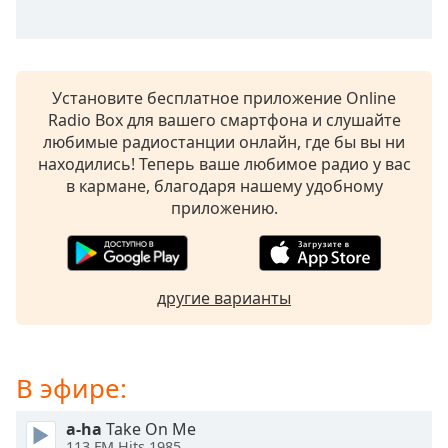
subtitles
settings
dialog
subtitles
Установите бесплатное приложение Online
off
,
Radio Box для вашего смартфона и слушайте
selected
любимые радиостанции онлайн, где бы вы ни
находились! Теперь ваше любимое радио у вас
Audio
в кармане, благодаря нашему удобному
Track
приложению.
Picture-
in-
Picture
Fullscreen
This
другие варианты
is
a
modal
В эфире:
window.
a-ha
Take On Me
Beginning
113.FM Hits 1985