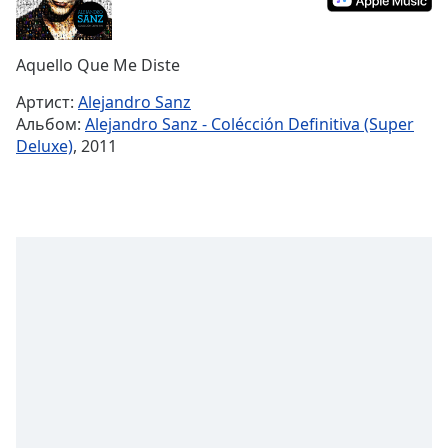
Remaining
Time
-
-:-
Aquello Que Me Diste
1x
Артист:
Alejandro Sanz
Playback
Альбом:
Alejandro Sanz - Colécción Definitiva (Super
Rate
Deluxe)
, 2011
Chapters
Chapters
Descriptions
descriptions
off
,
selected
Subtitles
subtitles
settings
,
opens