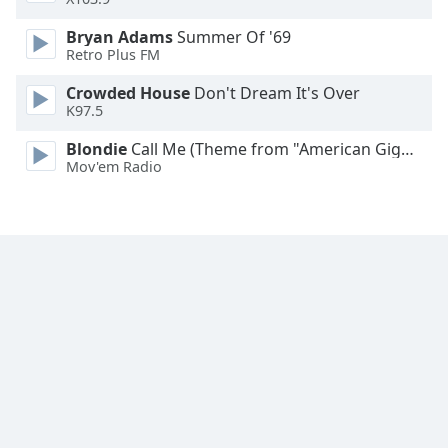
Font
Family
Bryan Adams
Summer Of '69
Retro Plus FM
Crowded House
Don't Dream It's Over
Reset
K97.5
Done
Close
Blondie
Call Me (Theme from "American Gigolo")
Modal
Mov'em Radio
Dialog
End
of
dialog
window.