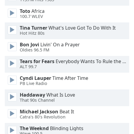
of
dialog
Toto
Africa
window.
100.7 WLEV
Escape
will
Tina Turner
What's Love Got To Do With It
Hot Hitz 80s
cancel
and
Bon Jovi
Livin' On a Prayer
close
Oldies 96.5 FM
the
window.
Tears for Fears
Everybody Wants To Rule the World
ALT 99.7
Text
Cyndi Lauper
Time After Time
Color
PB Live Radio
Haddaway
What Is Love
Opacity
That 90s Channel
Michael Jackson
Beat It
Text
Catra's 80's Revolution
Background
The Weeknd
Blinding Lights
Color
Wave 100.5