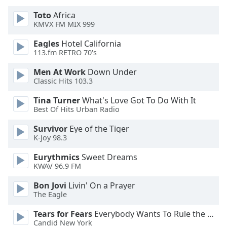
of
dialog
Toto
Africa
KMVX FM MIX 999
window.
Escape
Eagles
Hotel California
will
113.fm RETRO 70's
cancel
and
Men At Work
Down Under
Classic Hits 103.3
close
the
Tina Turner
What's Love Got To Do With It
window.
Best Of Hits Urban Radio
Text
Survivor
Eye of the Tiger
K-Joy 98.3
Color
Eurythmics
Sweet Dreams
KWAV 96.9 FM
Opacity
Bon Jovi
Livin' On a Prayer
The Eagle
Text
Background
Tears for Fears
Everybody Wants To Rule the World
Color
Candid New York