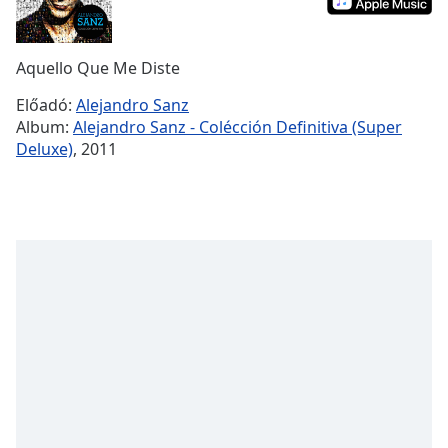
Remaining
Time
-
-:-
Aquello Que Me Diste
1x
Előadó:
Alejandro Sanz
Playback
Album:
Alejandro Sanz - Colécción Definitiva (Super
Rate
Deluxe)
, 2011
Chapters
Chapters
Descriptions
descriptions
off
,
selected
Subtitles
subtitles
settings
,