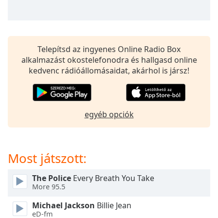
opens
subtitles
settings
dialog
subtitles
Telepítsd az ingyenes Online Radio Box
off
,
alkalmazást okostelefonodra és hallgasd online
selected
kedvenc rádióállomásaidat, akárhol is jársz!
Audio
Track
Picture-
egyéb opciók
in-
Picture
Fullscreen
This
Most játszott:
is
a
modal
The Police
Every Breath You Take
More 95.5
window.
Michael Jackson
Billie Jean
Beginning
eD-fm