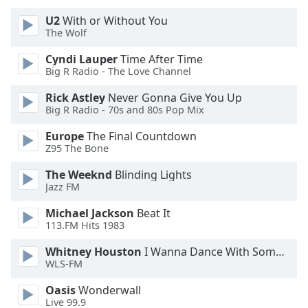
U2
With or Without You
Opacity
The Wolf
Cyndi Lauper
Time After Time
Caption
Big R Radio - The Love Channel
Area
Rick Astley
Never Gonna Give You Up
Background
Big R Radio - 70s and 80s Pop Mix
Color
Europe
The Final Countdown
Z95 The Bone
Opacity
The Weeknd
Blinding Lights
Jazz FM
Font
Size
Michael Jackson
Beat It
113.FM Hits 1983
Text
Whitney Houston
I Wanna Dance With Somebody
WLS-FM
Edge
Style
Oasis
Wonderwall
Live 99.9