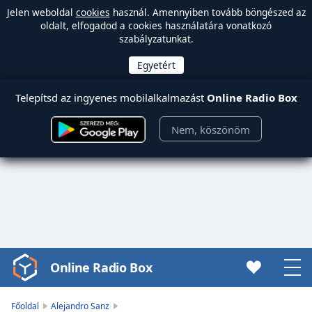
Jelen weboldal
cookies
használ. Amennyiben tovább böngészed az
oldalt, elfogadod a cookies használatára vonatkozó
szabályzatunkat.
Telepítsd az ingyenes mobilalkalmazást
Online Radio Box
Nem, köszönöm
Online Radio Box
Video
Player
is
Főoldal
Alejandro Sanz