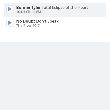
Font
Bonnie Tyler
Total Eclipse of the Heart
Family
104.3 Cities FM
No Doubt
Don't Speak
Reset
The River 95.7
Done
Close
Modal
Dialog
End
of
dialog
window.