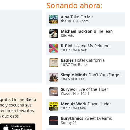
Sonando ahora:
a-ha
Take On Me
theBIG1510.com
Michael Jackson
Billie Jean
80s Hits
R.E.M.
Losing My Religion
103.7 The River
Eagles
Hotel California
107.7 The Bone
Simple Minds
Don't You (Forget About Me)
104.5 BOB FM
Survivor
Eye of the Tiger
Classic Hits 104.1
 gratis Online Radio
Men At Work
Down Under
ono y escucha sus
107.7 The Lake
 en línea favoritas
 que esté!
Eurythmics
Sweet Dreams
Sunny 95