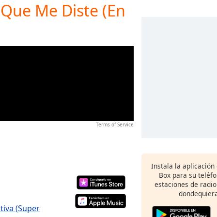
Que Me Diste (En
Terms of Service
Instala la aplicación
Box para su teléf
estaciones de radio
dondequiera
tiva (Super