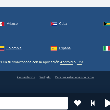
México
Cuba
Colombia
España
is en tu smartphone con la aplicación
Android
o
iOS
!
Comentarios
Widgets
Para las estaciones de radio