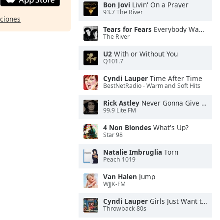
Bon Jovi
Livin' On a Prayer
93.7 The River
pciones
Tears for Fears
Everybody Wants To Rule the World
The River
U2
With or Without You
Q101.7
Cyndi Lauper
Time After Time
BestNetRadio - Warm and Soft Hits
Rick Astley
Never Gonna Give You Up
99.9 Lite FM
4 Non Blondes
What's Up?
Star 98
Natalie Imbruglia
Torn
Peach 1019
Van Halen
Jump
WJJK-FM
Cyndi Lauper
Girls Just Want to Have Fun
Throwback 80s