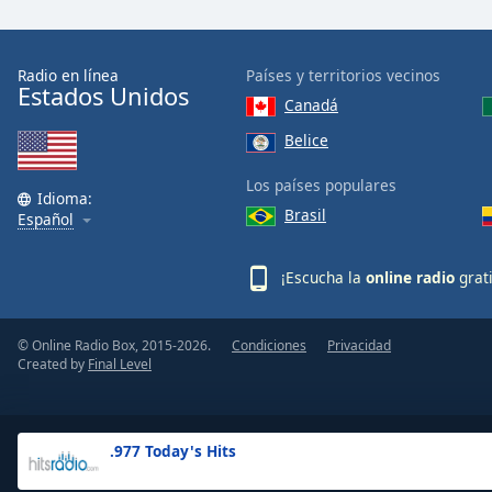
the
window.
Radio en línea
Países y territorios vecinos
Estados Unidos
Text
Canadá
Color
Belice
Opacity
Los países populares
Idioma:
Brasil
Español
Text
Background
¡Escucha la
online radio
grat
Color
© Online Radio Box, 2015-2026.
Condiciones
Privacidad
Opacity
Created by
Final Level
Caption
Area
.977 Today's Hits
Background