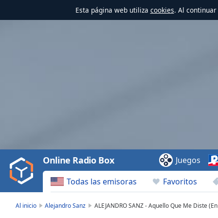
Esta página web utiliza
cookies
. Al continua
Video
Player
is
loading.
Play
Video
Online Radio Box
Juegos
Play
Skip
Todas las emisoras
Favoritos
Backward
Skip
Forward
Al inicio
Alejandro Sanz
ALEJANDRO SANZ - Aquello Que Me Diste (En 
Mute