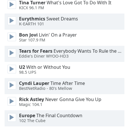
Color
Tina Turner
What's Love Got To Do With It
KICX 96.1 FM
Opacity
Eurythmics
Sweet Dreams
K-EARTH 101
Caption
Bon Jovi
Livin' On a Prayer
Area
Star 107.9 FM
Background
Tears for Fears
Everybody Wants To Rule the World
Color
Eddie's Diner WYOO-HD3
U2
With or Without You
Opacity
98.5 UPS
Cyndi Lauper
Time After Time
Font
BestNetRadio - 80's Mellow
Size
Rick Astley
Never Gonna Give You Up
Magic 104.1
Text
Europe
The Final Countdown
Edge
102 The Cube
Style