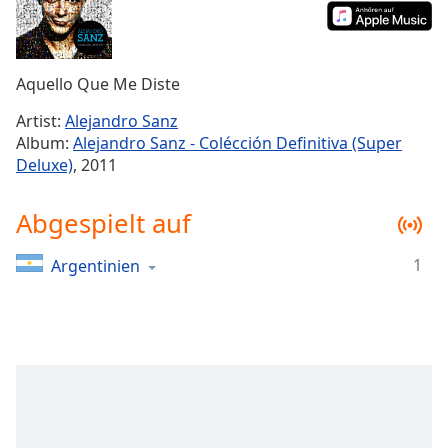
Remaining
Time
-
-:-
Aquello Que Me Diste
1x
Artist:
Alejandro Sanz
Playback
Album:
Alejandro Sanz - Colécción Definitiva (Super
Rate
Deluxe)
, 2011
Chapters
Abgespielt auf
Chapters
Descriptions
1
Argentinien
descriptions
off
,
selected
Subtitles
subtitles
settings
,