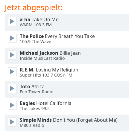
Beginning
Jetzt abgespielt:
of
dialog
a-ha
Take On Me
window.
WARM 103.3 FM
Escape
will
The Police
Every Breath You Take
cancel
105.9 The Wave
and
Michael Jackson
Billie Jean
close
Inside MusiCast Radio
the
window.
R.E.M.
Losing My Religion
Super Hits 103.7 COSY-FM
Text
Toto
Africa
Color
Fun Tower Radio
Eagles
Hotel California
Opacity
The Lakes 99.5
Simple Minds
Don't You (Forget About Me)
Text
M80's Radio
Background