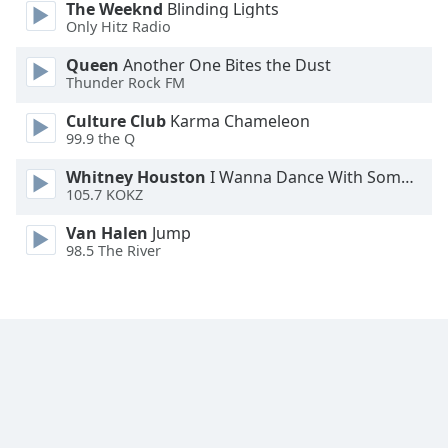
The Weeknd
Blinding Lights
Only Hitz Radio
Font
Family
Queen
Another One Bites the Dust
Thunder Rock FM
Reset
Culture Club
Karma Chameleon
99.9 the Q
Done
Close
Whitney Houston
I Wanna Dance With Somebody
Modal
Dialog
105.7 KOKZ
End
Van Halen
Jump
of
98.5 The River
dialog
window.