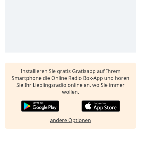
opens
subtitles
settings
dialog
subtitles
off
,
selected
Audio
Track
Installieren Sie gratis Gratisapp auf Ihrem
Picture-
Smartphone die Online Radio Box-App und hören
in-
Sie Ihr Lieblingsradio online an, wo Sie immer
Picture
wollen.
Fullscreen
This
is
a
modal
andere Optionen
window.