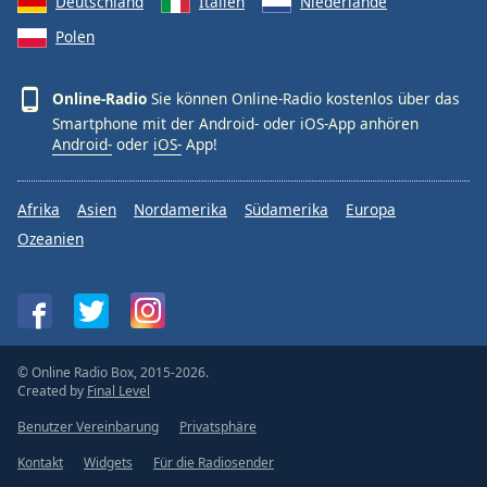
Deutschland
Italien
Niederlande
Polen
Online-Radio
Sie können Online-Radio kostenlos über das
Smartphone mit der Android- oder iOS-App anhören
Android-
oder
iOS-
App!
Afrika
Asien
Nordamerika
Südamerika
Europa
Ozeanien
© Online Radio Box, 2015-2026.
Created by
Final Level
Benutzer Vereinbarung
Privatsphäre
Kontakt
Widgets
Für die Radiosender