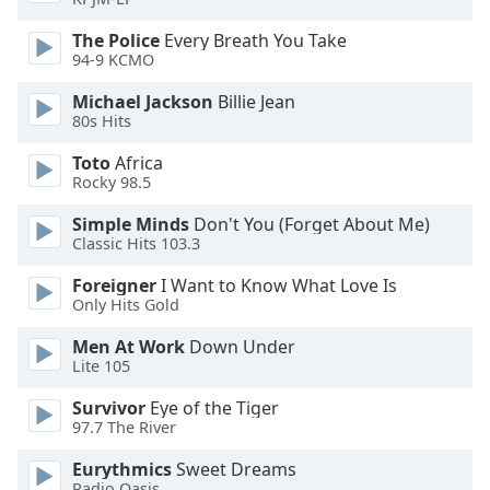
Beginning
of
The Police
Every Breath You Take
dialog
94-9 KCMO
window.
Escape
Michael Jackson
Billie Jean
will
80s Hits
cancel
Toto
Africa
and
Rocky 98.5
close
the
Simple Minds
Don't You (Forget About Me)
window.
Classic Hits 103.3
Foreigner
I Want to Know What Love Is
Text
Only Hits Gold
Color
Men At Work
Down Under
Lite 105
Opacity
Survivor
Eye of the Tiger
97.7 The River
Text
Background
Eurythmics
Sweet Dreams
Radio Oasis