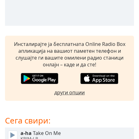
opens
subtitles
settings
dialog
subtitles
off
,
Инсталирајте ја бесплатната Online Radio Box
selected
апликација на вашиот паметен телефон и
слушајте ги вашите омилени радио станици
Audio
Track
онлајн – каде и да сте!
Picture-
in-
Picture
Fullscreen
други опции
This
is
a
Сега свири:
modal
window.
a-ha
Take On Me
KPJM-LP