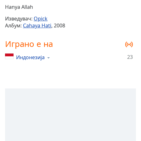
Remaining
Hanya Allah
Time
-
Изведувач:
Opick
-:-
Албум:
Cahaya Hati
, 2008
1x
Играно е на
Playback
Rate
23
Индонезија
Chapters
Chapters
Descriptions
descriptions
off
,
selected
Subtitles
subtitles
settings
,