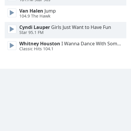
Font
Van Halen
Jump
Family
104.9 The Hawk
Cyndi Lauper
Girls Just Want to Have Fun
Star 95.1 FM
Reset
Done
Whitney Houston
I Wanna Dance With Somebody
Close
Classic Hits 104.1
Modal
Dialog
End
of
dialog
window.