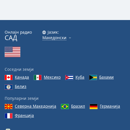
Онлајн радио
Јазик:
САД
Македонски
Соседни земји
Канада
Мексико
Куба
Бахами
Белиз
Популарни земји
Северна Македонија
Бразил
Германија
Франција