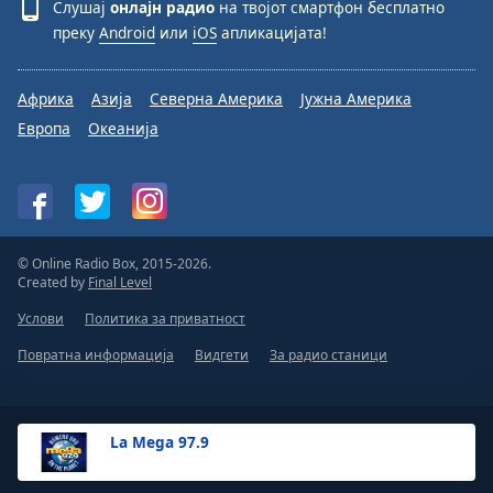
Слушај
онлајн радио
на твојот смартфон бесплатно
преку
Android
или
iOS
апликацијата!
Африка
Азија
Северна Америка
Јужна Америка
Европа
Океанија
© Online Radio Box, 2015-2026.
Created by
Final Level
Услови
Политика за приватност
Повратна информација
Видгети
За радио станици
La Mega 97.9