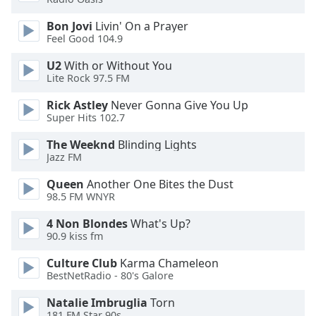
Color
Bon Jovi
Livin' On a Prayer
Feel Good 104.9
Opacity
U2
With or Without You
Lite Rock 97.5 FM
Caption
Area
Rick Astley
Never Gonna Give You Up
Background
Super Hits 102.7
Color
The Weeknd
Blinding Lights
Jazz FM
Opacity
Queen
Another One Bites the Dust
98.5 FM WNYR
Font
4 Non Blondes
What's Up?
Size
90.9 kiss fm
Culture Club
Karma Chameleon
Text
BestNetRadio - 80's Galore
Edge
Style
Natalie Imbruglia
Torn
181.FM Star 90s