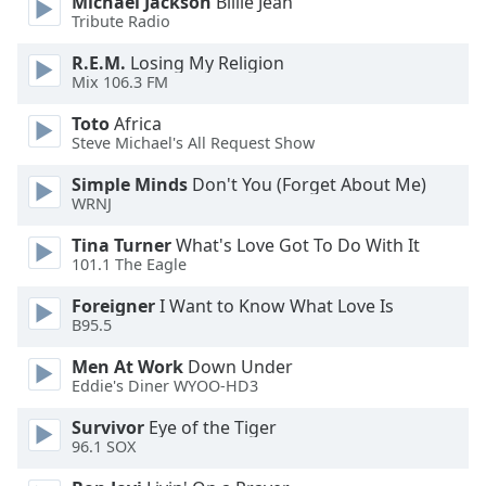
Michael Jackson
Billie Jean
dialog
Tribute Radio
window.
Escape
R.E.M.
Losing My Religion
will
Mix 106.3 FM
cancel
Toto
Africa
and
Steve Michael's All Request Show
close
the
Simple Minds
Don't You (Forget About Me)
window.
WRNJ
Tina Turner
What's Love Got To Do With It
Text
101.1 The Eagle
Color
Foreigner
I Want to Know What Love Is
B95.5
Opacity
Men At Work
Down Under
Eddie's Diner WYOO-HD3
Text
Background
Survivor
Eye of the Tiger
96.1 SOX
Color