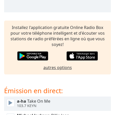
subtitles
settings
dialog
subtitles
off
,
Installez l'application gratuite Online Radio Box
selected
pour votre téléphone intelligent et d'écouter vos
stations de radio préférées en ligne où que vous
Audio
Track
soyez!
Picture-
in-
Picture
Fullscreen
autres options
This
is
a
Émission en direct:
modal
window.
a-ha
Take On Me
103.7 KEYN
Beginning
of