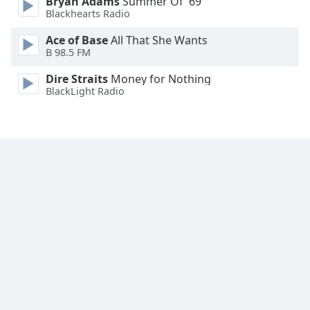
Bryan Adams
Summer Of '69
Family
Blackhearts Radio
Ace of Base
All That She Wants
B 98.5 FM
Reset
Done
Dire Straits
Money for Nothing
Close
BlackLight Radio
Modal
Dialog
End
of
dialog
window.