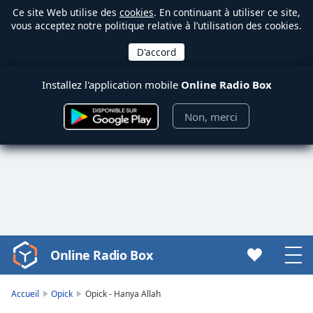
Ce site Web utilise des
cookies
. En continuant à utiliser ce site,
vous acceptez notre politique relative à l’utilisation des cookies.
Installez l'application mobile
Online Radio Box
Non, merci
Online Radio Box
Video
Player
is
Accueil
Opick
Opick - Hanya Allah
loading.