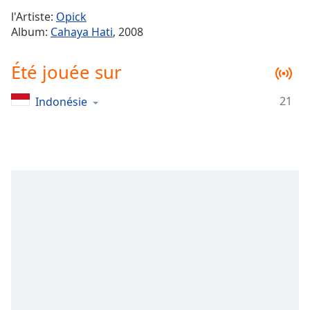
Time
-
l'Artiste:
Opick
-:-
Album:
Cahaya Hati
, 2008
1x
Été jouée sur
Playback
Rate
21
Indonésie
Chapters
Chapters
Descriptions
descriptions
off
,
selected
Subtitles
subtitles
settings
,
opens