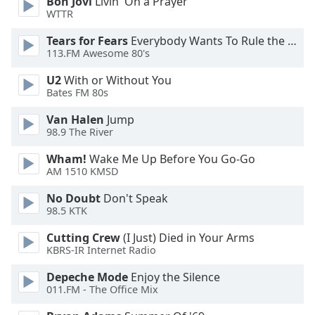
Bon Jovi
Livin' On a Prayer
WTTR
Opacity
Tears for Fears
Everybody Wants To Rule the World
113.FM Awesome 80's
Caption
Area
U2
With or Without You
Background
Bates FM 80s
Color
Van Halen
Jump
98.9 The River
Opacity
Wham!
Wake Me Up Before You Go-Go
AM 1510 KMSD
Font
No Doubt
Don't Speak
Size
98.5 KTK
Cutting Crew
(I Just) Died in Your Arms
Text
KBRS-IR Internet Radio
Edge
Style
Depeche Mode
Enjoy the Silence
011.FM - The Office Mix
Font