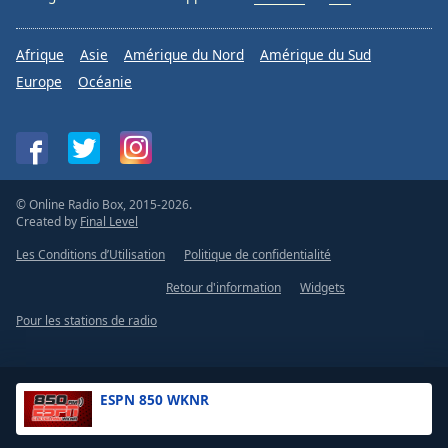
Afrique
Asie
Amérique du Nord
Amérique du Sud
Europe
Océanie
© Online Radio Box, 2015-2026.
Created by
Final Level
Les Conditions d’Utilisation
Politique de confidentialité
Retour d'information
Widgets
Pour les stations de radio
ESPN 850 WKNR