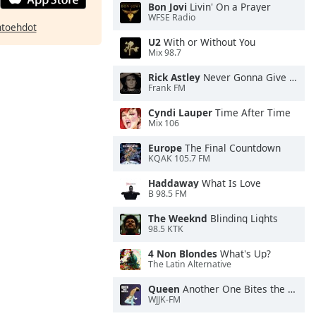
Bon Jovi
Livin' On a Prayer
WFSE Radio
htoehdot
U2
With or Without You
Mix 98.7
Rick Astley
Never Gonna Give You Up
Frank FM
Cyndi Lauper
Time After Time
Mix 106
Europe
The Final Countdown
KQAK 105.7 FM
Haddaway
What Is Love
B 98.5 FM
The Weeknd
Blinding Lights
98.5 KTK
4 Non Blondes
What's Up?
The Latin Alternative
Queen
Another One Bites the Dust
WJJK-FM