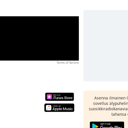
Terms of Service
Asenna ilmainen 
sovellus älypuheli
suosikkiradiokanavia
tahansa 