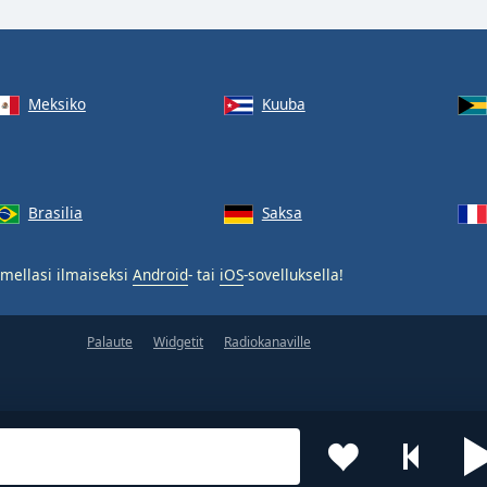
Meksiko
Kuuba
Brasilia
Saksa
mellasi ilmaiseksi
Android
- tai
iOS
-sovelluksella!
Palaute
Widgetit
Radiokanaville