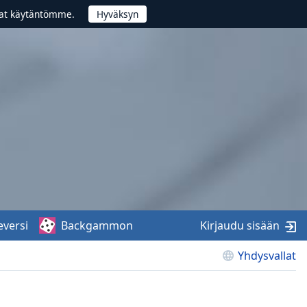
vat käytäntömme.
eversi
Backgammon
Kirjaudu sisään
Yhdysvallat