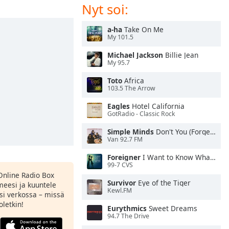
Nyt soi:
a-ha
Take On Me
My 101.5
Michael Jackson
Billie Jean
My 95.7
Toto
Africa
103.5 The Arrow
Eagles
Hotel California
GotRadio - Classic Rock
Simple Minds
Don't You (Forget About Me)
Van 92.7 FM
Foreigner
I Want to Know What Love Is
99-7 CVS
Online Radio Box
Survivor
Eye of the Tiger
meesi ja kuuntele
Kewl.FM
si verkossa – missä
oletkin!
Eurythmics
Sweet Dreams
94.7 The Drive