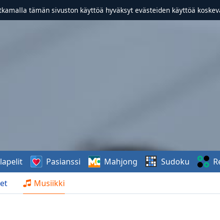
atkamalla tämän sivuston käyttöä hyväksyt evästeiden käyttöä koske
lapelit
Pasianssi
Mahjong
Sudoku
R
et
Musiikki