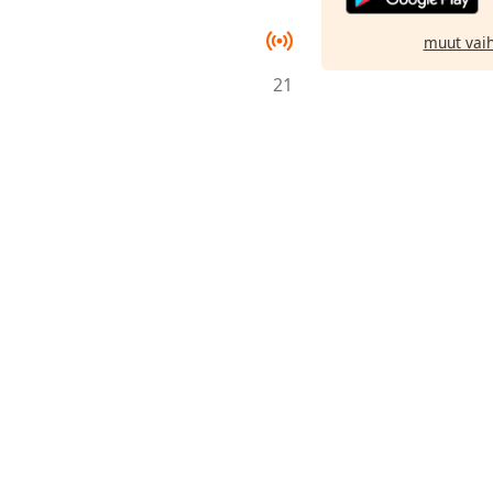
muut vai
21