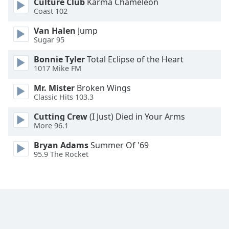
Culture Club
Karma Chameleon
Font
Coast 102
Family
Van Halen
Jump
Sugar 95
Reset
Bonnie Tyler
Total Eclipse of the Heart
Done
1017 Mike FM
Close
Modal
Mr. Mister
Broken Wings
Dialog
Classic Hits 103.3
End
of
Cutting Crew
(I Just) Died in Your Arms
dialog
More 96.1
window.
Bryan Adams
Summer Of '69
95.9 The Rocket