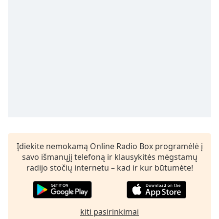
subtitles
settings
dialog
subtitles
off
,
selected
Audio
Track
Picture-
in-
Picture
Fullscreen
This
Įdiekite nemokamą Online Radio Box programėlė į
is
savo išmanųjį telefoną ir klausykitės mėgstamų
a
radijo stočių internetu – kad ir kur būtumėte!
modal
window.
Beginning
kiti pasirinkimai