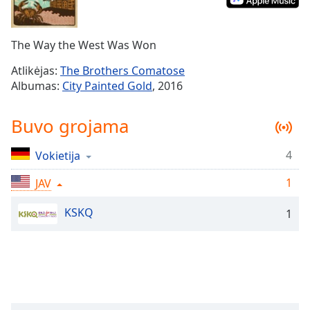
Remaining
Time
-
-:-
The Way the West Was Won
1x
Atlikėjas:
The Brothers Comatose
Playback
Albumas:
City Painted Gold
, 2016
Rate
Chapters
Buvo grojama
Chapters
4
Vokietija
Descriptions
1
JAV
descriptions
off
,
KSKQ
1
selected
Subtitles
subtitles
settings
,
opens