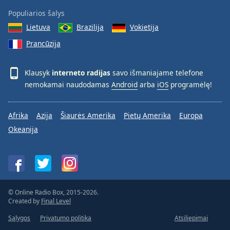
Populiarios šalys
Lietuva
Brazilija
Vokietija
Prancūzija
Klausyk
interneto radijas
savo išmaniajame telefone
nemokamai naudodamas
Android
arba
iOS
programėlę!
Afrika
Azija
Šiaurės Amerika
Pietų Amerika
Europa
Okeanija
© Online Radio Box, 2015-2026.
Created by
Final Level
Sąlygos
Privatumo politika
Atsiliepimai