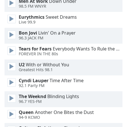
Men At Work
Down Under
98.5 FM WNYR
Opacity
Eurythmics
Sweet Dreams
Live 99.9
Caption
Bon Jovi
Livin' On a Prayer
Area
96.3 JACK FM
Background
Color
Tears for Fears
Everybody Wants To Rule the World
FOREVER IN THE 80s
Opacity
U2
With or Without You
Greatest Hits 98.1
Font
Cyndi Lauper
Time After Time
Size
92.1 Party FM
The Weeknd
Blinding Lights
96.7 YES-FM
Text
Edge
Queen
Another One Bites the Dust
Style
94-9 KCMO