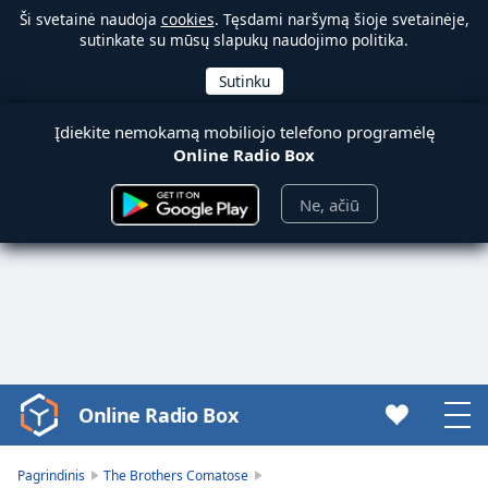
Ši svetainė naudoja
cookies
. Tęsdami naršymą šioje svetainėje,
sutinkate su mūsų slapukų naudojimo politika.
Įdiekite nemokamą mobiliojo telefono programėlę
Online Radio Box
Ne, ačiū
Online Radio Box
Video
Player
is
Pagrindinis
The Brothers Comatose