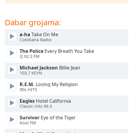
of
dialog
window.
Dabar grojama:
Escape
will
cancel
a-ha
Take On Me
Cotidiana Radio
and
close
The Police
Every Breath You Take
the
Q 92.3 FM
window.
Michael Jackson
Billie Jean
103.7 KEYN
Text
Color
R.E.M.
Losing My Religion
90s HITS
Opacity
Eagles
Hotel California
Classic Hits 99.3
Text
Survivor
Eye of the Tiger
Background
Kool FM
Color