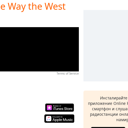
he Way the West
Terms of Service
Инсталирайте
приложение Online 
смартфон и слуша
радиостанции онла
намир