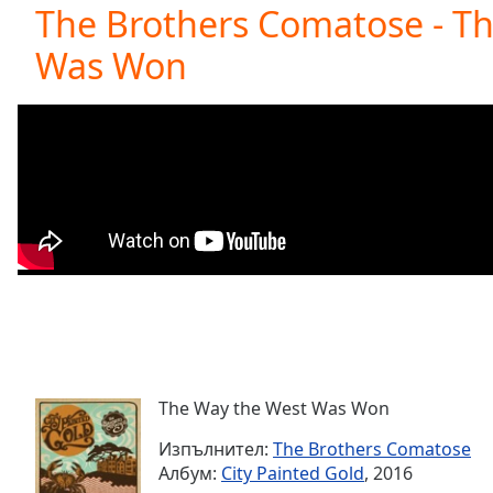
Current
The Brothers Comatose - T
Time
0:00
Was Won
/
Duration
-:-
Loaded
:
0.00%
0:00
Stream
Type
LIVE
Seek to
live,
currently
behind
live
LIVE
Remaining
Time
-
-:-
The Way the West Was Won
1x
Playback
Изпълнител:
The Brothers Comatose
Rate
Албум:
City Painted Gold
, 2016