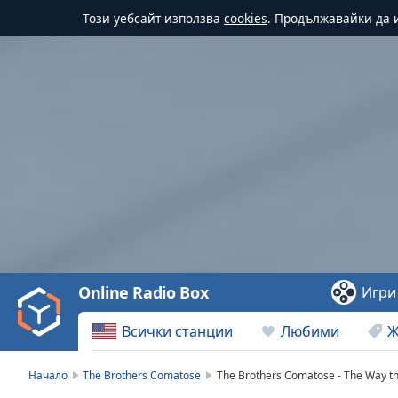
Този уебсайт използва
cookies
. Продължавайки да и
Video
Player
is
loading.
Play
Video
Online Radio Box
Игри
Play
Skip
Всички станции
Любими
Ж
Backward
Skip
Forward
Начало
The Brothers Comatose
The Brothers Comatose - The Way 
Mute