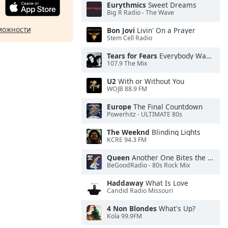
Eurythmics
Sweet Dreams
Big R Radio - The Wave
можности
Bon Jovi
Livin' On a Prayer
Stem Cell Radio
Tears for Fears
Everybody Wants To Rule the World
107.9 The Mix
U2
With or Without You
WOJB 88.9 FM
Europe
The Final Countdown
Powerhitz - ULTIMATE 80s
The Weeknd
Blinding Lights
KCRE 94.3 FM
Queen
Another One Bites the Dust
BeGoodRadio - 80s Rock Mix
Haddaway
What Is Love
Candid Radio Missouri
4 Non Blondes
What's Up?
Kola 99.9FM