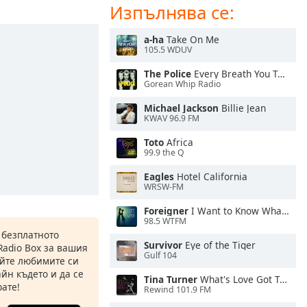
Изпълнява се:
a-ha
Take On Me
105.5 WDUV
The Police
Every Breath You Take
Gorean Whip Radio
Michael Jackson
Billie Jean
KWAV 96.9 FM
Toto
Africa
99.9 the Q
Eagles
Hotel California
WRSW-FM
Foreigner
I Want to Know What Love Is
98.5 WTFM
 безплатното
Survivor
Eye of the Tiger
Radio Box за вашия
Gulf 104
йте любимите си
йн където и да се
Tina Turner
What's Love Got To Do With It
ате!
Rewind 101.9 FM