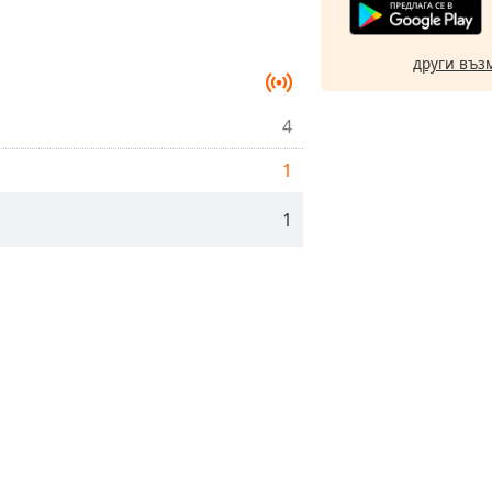
други въз
4
1
1