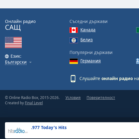
the
window.
Онлайн радио
Съседни държави
САЩ
Text
Канада
Color
Белиз
Opacity
Популярни държави
Език:
Германия
Български
Text
Background
Слушайте
онлайн радио
на
Color
© Online Radio Box, 2015-2026.
Условия
Поверителност
Opacity
Created by
Final Level
Caption
Area
.977 Today's Hits
Background