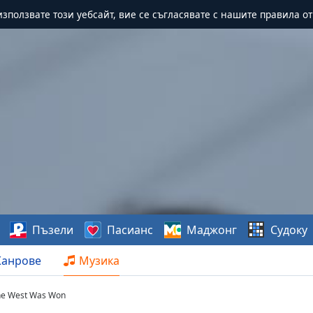
зползвате този уебсайт, вие се съгласявате с нашите правила о
Пъзели
Пасианс
Маджонг
Судоку
анрове
Музика
the West Was Won