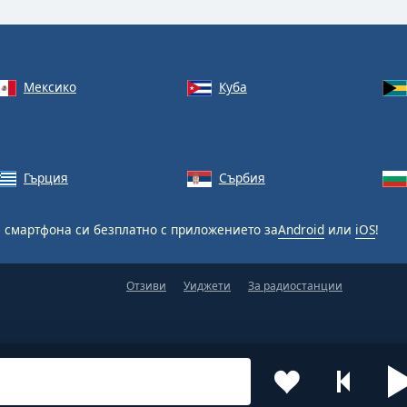
Мексико
Куба
Гърция
Сърбия
 смартфона си безплатно с приложението за
Android
или
iOS
!
Отзиви
Уиджети
За радиостанции