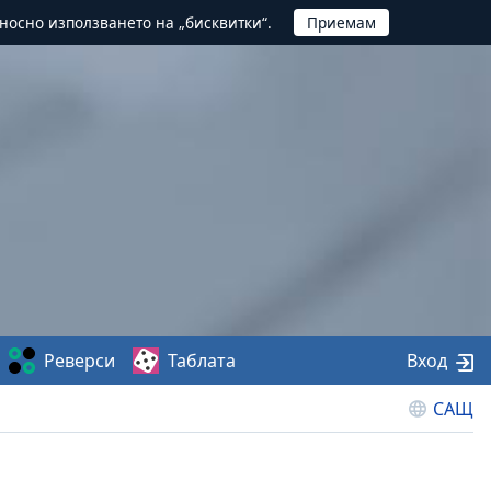
тносно използването на „бисквитки“.
Реверси
Таблата
Вход
САЩ