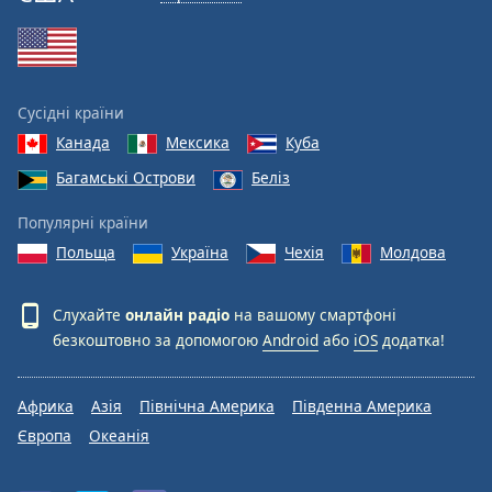
Font
Family
Reset
Сусідні країни
Done
Канада
Мексика
Куба
Close
Modal
Багамські Острови
Беліз
Dialog
End
Популярні країни
of
Польща
Україна
Чехія
Молдова
dialog
window.
Слухайте
онлайн радіо
на вашому смартфоні
безкоштовно за допомогою
Android
або
iOS
додатка!
Африка
Азія
Північна Америка
Південна Америка
Європа
Океанія