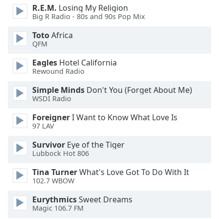
opens
R.E.M.
Losing My Religion
subtitles
Big R Radio - 80s and 90s Pop Mix
settings
dialog
Toto
Africa
subtitles
QFM
off
,
Eagles
Hotel California
selected
Rewound Radio
Audio
Simple Minds
Don't You (Forget About Me)
Track
WSDI Radio
Picture-
Foreigner
I Want to Know What Love Is
in-
Picture
97 LAV
Fullscreen
Survivor
Eye of the Tiger
This
Lubbock Hot 806
is
a
Tina Turner
What's Love Got To Do With It
modal
102.7 WBOW
window.
Eurythmics
Sweet Dreams
Magic 106.7 FM
Beginning