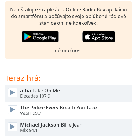
Remaining
Time
-
Nainštalujte si aplikáciu Online Radio Box aplikáciu
-:-
do smartfónu a počúvajte svoje obľúbené rádiové
stanice online kdekoľvek!
1x
Playback
Rate
iné možnosti
Chapters
Chapters
Teraz hrá:
Descriptions
descriptions
a-ha
Take On Me
off
,
Decades 107.9
selected
The Police
Every Breath You Take
Subtitles
WISH 99.7
subtitles
Michael Jackson
Billie Jean
settings
,
Mix 94.1