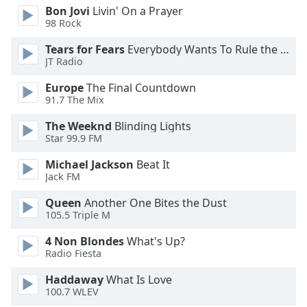
of
Bon Jovi
Livin' On a Prayer
dialog
98 Rock
window.
Tears for Fears
Everybody Wants To Rule the World
Escape
JT Radio
will
cancel
Europe
The Final Countdown
and
91.7 The Mix
close
the
The Weeknd
Blinding Lights
Star 99.9 FM
window.
Michael Jackson
Beat It
Text
Jack FM
Color
Queen
Another One Bites the Dust
105.5 Triple M
Opacity
4 Non Blondes
What's Up?
Radio Fiesta
Text
Haddaway
What Is Love
Background
100.7 WLEV
Color