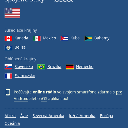
Font
Family
Reset
Susediace krajiny
Done
Kanada
Mexico
Kuba
Bahamy
Close
Modal
Belize
Dialog
End
Obľúbené krajiny
of
Slovensko
Brazília
Nemecko
dialog
window.
Francúzsko
Počúvajte
online rádio
vo svojom smartfóne zdarma s
pre
Android
alebo
iOS
aplikáciou!
Afrika
Ázie
Severná Amerika
Južná Amerika
Európa
Oceánia