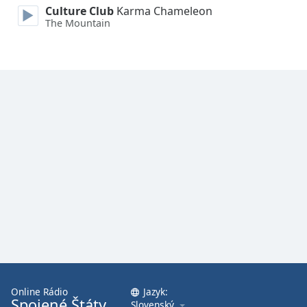
Culture Club
Karma Chameleon
The Mountain
Opacity
Caption
Area
Background
Color
Opacity
Font
Size
Text
Edge
Style
Online Rádio
Jazyk:
Spojené Štáty
Slovenský