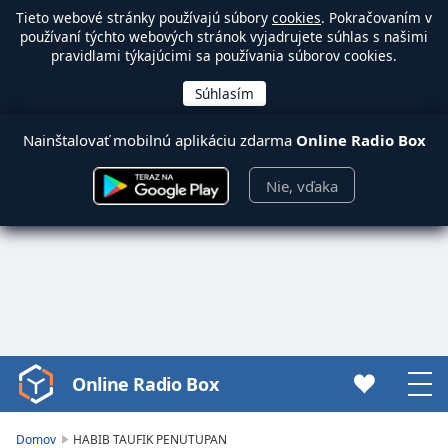
Tieto webové stránky používajú súbory
cookies
. Pokračovaním v
používaní týchto webových stránok vyjadrujete súhlas s našimi
pravidlami týkajúcimi sa používania súborov cookies.
Nainštalovať mobilnú aplikáciu zdarma
Online Radio Box
Nie, vďaka
Online Radio Box
Video
Player
is
Domov
HABIB TAUFIK PENUTUPAN