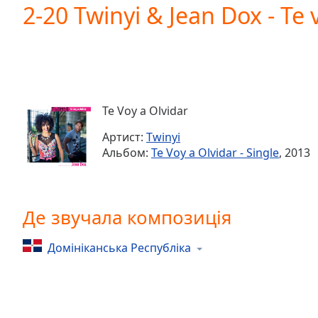
Current
2-20 Twinyi & Jean Dox - Te 
Time
0:00
/
Duration
-:-
Loaded
:
0.00%
0:00
Te Voy a Olvidar
Stream
Type
LIVE
Артист:
Twinyi
Seek to
Альбом:
Te Voy a Olvidar - Single
, 2013
live,
currently
behind
live
LIVE
Remaining
Де звучала композиція
Time
-
-:-
Домініканська Республіка
1x
Playback
Rate