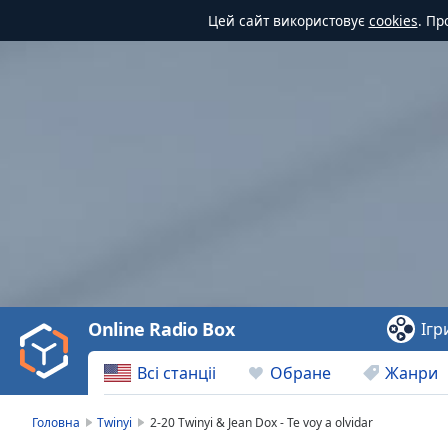
Цей сайт використовує
cookies
. Пр
Video
Player
is
loading.
Play
Video
Online Radio Box
Ігр
Play
Skip
Всі станціі
Обране
Жанри
Backward
Skip
Forward
Головна
Twinyi
2-20 Twinyi & Jean Dox - Te voy a olvidar
Mute