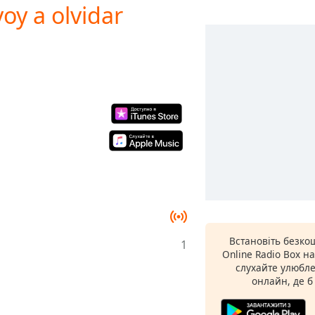
voy a olvidar
Встановіть безко
1
Online Radio Box н
слухайте улюбле
онлайн, де б