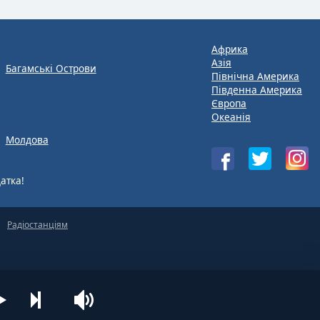
Африка
Азія
Багамські Острови
Північна Америка
Південна Америка
Європа
Океанія
Молдова
атка!
Радіостанціям