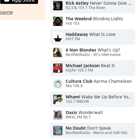
Rick Astley
Never Gonna Give You Up
92.3 & 101.1 The River
ріанти
The Weeknd
Blinding Lights
Hot 103
Haddaway
What Is Love
HOT FM
4 Non Blondes
What's Up?
BestNetRadio - 90's Alternative
Michael Jackson
Beat It
KQAK 105.7 FM
Culture Club
Karma Chameleon
Mix 106.9
Wham!
Wake Me Up Before You Go-Go
102.7 WBOW
Oasis
Wonderwall
WKKL FM 90.7
No Doubt
Don't Speak
BestNetRadio - Warm and Soft Hits