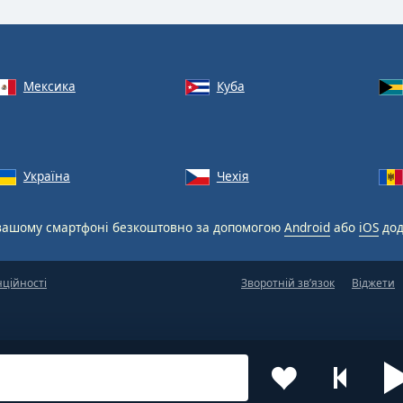
Мексика
Куба
Україна
Чехія
вашому смартфоні безкоштовно за допомогою
Android
або
iOS
дод
нційності
Зворотній зв’язок
Віджети