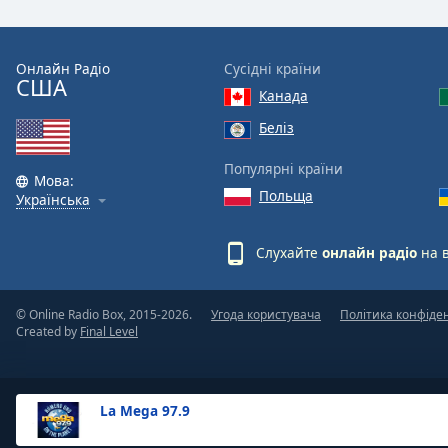
the
window.
Онлайн Радіо
Сусідні країни
США
Text
Канада
Color
Беліз
Opacity
Популярні країни
Мова:
Польща
Українська
Text
Background
Слухайте
онлайн радіо
на 
Color
© Online Radio Box, 2015-2026.
Угода користувача
Політика конфіде
Opacity
Created by
Final Level
Caption
Area
La Mega 97.9
Background