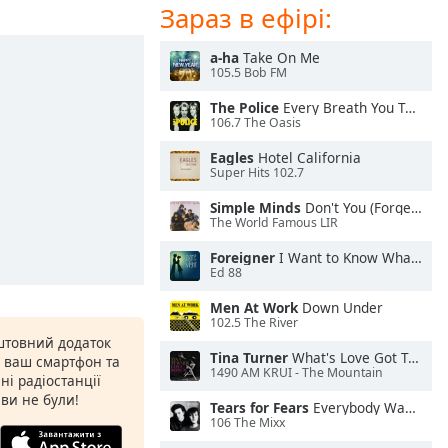
Зараз в ефірі:
a-ha
Take On Me
105.5 Bob FM
The Police
Every Breath You Take
106.7 The Oasis
Eagles
Hotel California
Super Hits 102.7
Simple Minds
Don't You (Forget About Me)
The World Famous LIR
Foreigner
I Want to Know What Love Is
Ed 88
Men At Work
Down Under
102.5 The River
штовний додаток
Tina Turner
What's Love Got To Do With It
а ваш смартфон та
1490 AM KRUI - The Mountain
ні радіостанції
 ви не були!
Tears for Fears
Everybody Wants To Rule the World
106 The Mixx