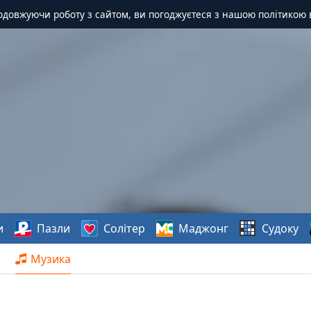
одовжуючи роботу з сайтом, ви погоджуєтеся з нашою політикою 
и
Пазли
Солітер
Маджонг
Судоку
Музика