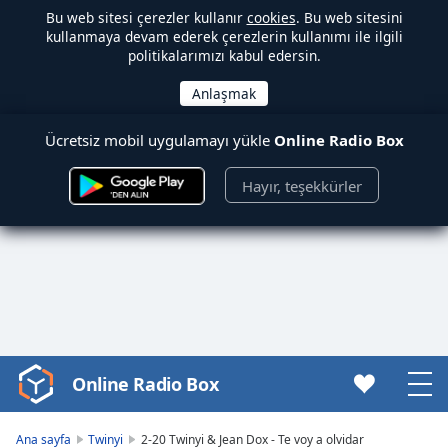
Bu web sitesi çerezler kullanır
cookies
. Bu web sitesini
kullanmaya devam ederek çerezlerin kullanımı ile ilgili
politikalarımızı kabul edersin.
Ücretsiz mobil uygulamayı yükle
Online Radio Box
Hayır, teşekkürler
Online Radio Box
Video
Player
is
Ana sayfa
Twinyi
2-20 Twinyi & Jean Dox - Te voy a olvidar