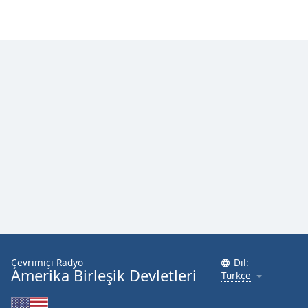
Font
Family
Reset
Done
Close
Modal
Dialog
End
of
dialog
window.
Çevrimiçi Radyo
Dil:
Amerika Birleşik Devletleri
Türkçe