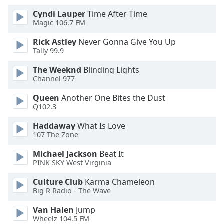
Cyndi Lauper
Time After Time
Opacity
Magic 106.7 FM
Rick Astley
Never Gonna Give You Up
Caption
Tally 99.9
Area
The Weeknd
Blinding Lights
Background
Channel 977
Color
Queen
Another One Bites the Dust
Q102.3
Opacity
Haddaway
What Is Love
107 The Zone
Font
Size
Michael Jackson
Beat It
PINK SKY West Virginia
Text
Culture Club
Karma Chameleon
Big R Radio - The Wave
Edge
Style
Van Halen
Jump
Wheelz 104.5 FM