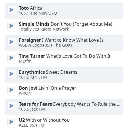
of
Toto
Africa
dialog
106.1 The New QYQ
window.
Escape
Simple Minds
Don't You (Forget About Me)
will
Totally 70s Radio Network
cancel
and
Foreigner
I Want to Know What Love Is
WSBW Logo105.1 The GOAT
close
the
Tina Turner
What's Love Got To Do With It
window.
MIXfm
Text
Eurythmics
Sweet Dreams
101.9 KINK FM
Color
Bon Jovi
Livin' On a Prayer
WRQN
Opacity
Tears for Fears
Everybody Wants To Rule the World
106.5 Jack FM
Text
Background
U2
With or Without You
Color
KZEL 96.1 FM