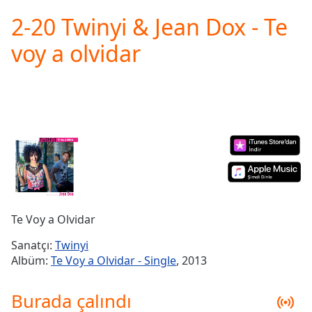
loading.
2-20 Twinyi & Jean Dox - Te
Play
Video
voy a olvidar
Play
Skip
Backward
Skip
Forward
Mute
Current
Time
0:00
/
Duration
-:-
Loaded
:
0.00%
Te Voy a Olvidar
Stream
Type
LIVE
Sanatçı:
Twinyi
Seek to
Albüm:
Te Voy a Olvidar - Single
, 2013
live,
currently
behind
Burada çalındı
live
LIVE