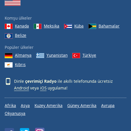
Komşu ülkeler
Kanada
Meksika
Küba
Bahamalar
Belize
Popüler ülkeler
Almanya
Yunanistan
Türkiye
Kıbrıs
Dinle
çevrimiçi Radyo
ile akıllı telefonunda ücretsiz
Android
veya
iOS
uygulama!
Afrika
Asya
Kuzey Amerika
Güney Amerika
Avrupa
Okyanusya