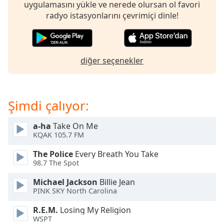
opens
uygulamasını yükle ve nerede olursan ol favori
subtitles
radyo istasyonlarını çevrimiçi dinle!
settings
dialog
subtitles
off
,
diğer seçenekler
selected
Audio
Track
Şimdi çalıyor:
Picture-
in-
a-ha
Take On Me
Picture
KQAK 105.7 FM
Fullscreen
This
The Police
Every Breath You Take
is
98.7 The Spot
a
Michael Jackson
Billie Jean
modal
PINK SKY North Carolina
window.
R.E.M.
Losing My Religion
Beginning
WSPT