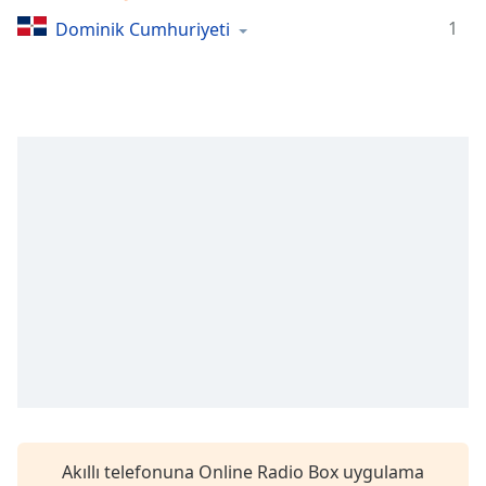
Remaining
Time
-
1
Dominik Cumhuriyeti
-:-
1x
Playback
Rate
Chapters
Chapters
Descriptions
descriptions
off
,
selected
Subtitles
subtitles
settings
,
Akıllı telefonuna Online Radio Box uygulama