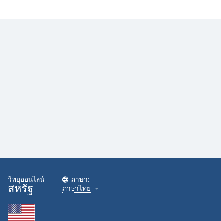
Family
Reset
Done
Close
Modal
Dialog
End
of
dialog
window.
วิทยุออนไลน์
ภาษา:
สหรัฐ
ภาษาไทย