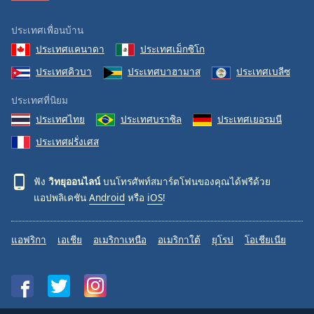
ประเทศเพื่อนบ้าน
ประเทศแคนาดา
ประเทศเม็กซิโก
ประเทศคิวบา
ประเทศบาฮามาส
ประเทศเบลีซ
ประเทศที่นิยม
ประเทศไทย
ประเทศบราซิล
ประเทศเยอรมนี
ประเทศฝรั่งเศส
ฟัง
วิทยุออนไลน์
บนโทรศัพท์สมาร์ตโฟนของคุณได้ฟรีด้วย
แอปพลิเคชัน
Android
หรือ
iOS
!
แอฟริกา
เอเชีย
อเมริกาเหนือ
อเมริกาใต้
ยุโรป
โอเชียเนีย