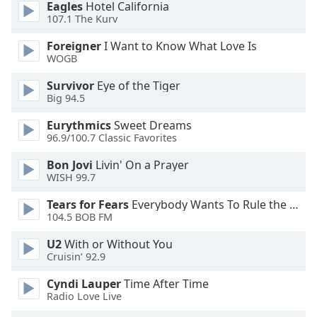
Eagles
Hotel California
dialog
107.1 The Kurv
window.
Escape
Foreigner
I Want to Know What Love Is
will
WOGB
cancel
and
Survivor
Eye of the Tiger
Big 94.5
close
the
Eurythmics
Sweet Dreams
window.
96.9/100.7 Classic Favorites
Text
Bon Jovi
Livin' On a Prayer
WISH 99.7
Color
Tears for Fears
Everybody Wants To Rule the World
104.5 BOB FM
Opacity
U2
With or Without You
Cruisin’ 92.9
Text
Background
Cyndi Lauper
Time After Time
Color
Radio Love Live