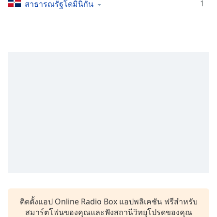
Time
-
1
สาธารณรัฐโดมินิกัน
-:-
1x
Playback
Rate
Chapters
Chapters
Descriptions
descriptions
off
,
selected
Subtitles
subtitles
settings
,
ติดตั้งแอป Online Radio Box แอปพลิเคชัน ฟรีสำหรับ
opens
สมาร์ตโฟนของคุณและฟังสถานีวิทยุโปรดของคุณ