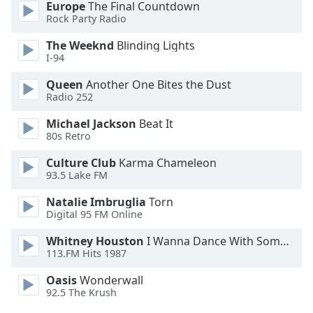
Europe
The Final Countdown
Opacity
Rock Party Radio
The Weeknd
Blinding Lights
Caption
I-94
Area
Queen
Another One Bites the Dust
Background
Radio 252
Color
Michael Jackson
Beat It
80s Retro
Opacity
Culture Club
Karma Chameleon
93.5 Lake FM
Font
Size
Natalie Imbruglia
Torn
Digital 95 FM Online
Text
Whitney Houston
I Wanna Dance With Somebody
113.FM Hits 1987
Edge
Style
Oasis
Wonderwall
92.5 The Krush
Font