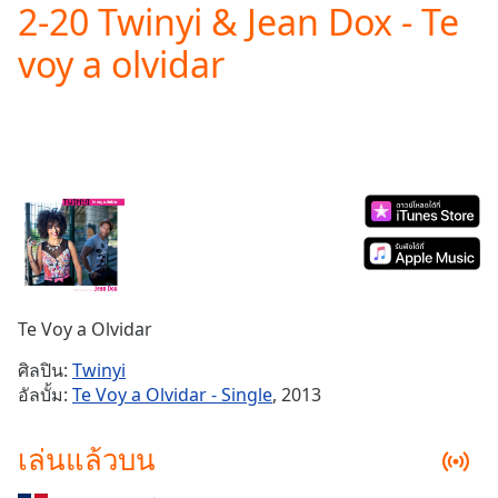
2-20 Twinyi & Jean Dox - Te
Play
Video
voy a olvidar
Play
Skip
Backward
Skip
Forward
Mute
Current
Time
0:00
/
Duration
-:-
Loaded
:
0.00%
Te Voy a Olvidar
Stream
Type
LIVE
ศิลปิน:
Twinyi
Seek to
อัลบั้ม:
Te Voy a Olvidar - Single
, 2013
live,
currently
behind
เล่นแล้วบน
live
LIVE
Remaining