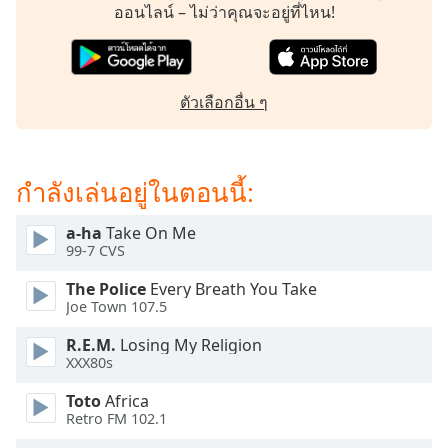
subtitles
ออนไลน์ – ไม่ว่าคุณจะอยู่ที่ไหน!
settings
dialog
subtitles
off
,
ตัวเลือกอื่น ๆ
selected
Audio
Track
กำลังเล่นอยู่ในตอนนี้:
Picture-
in-
a-ha
Take On Me
Picture
99-7 CVS
Fullscreen
This
The Police
Every Breath You Take
is
Joe Town 107.5
a
R.E.M.
Losing My Religion
modal
XXX80s
window.
Toto
Africa
Beginning
Retro FM 102.1
of