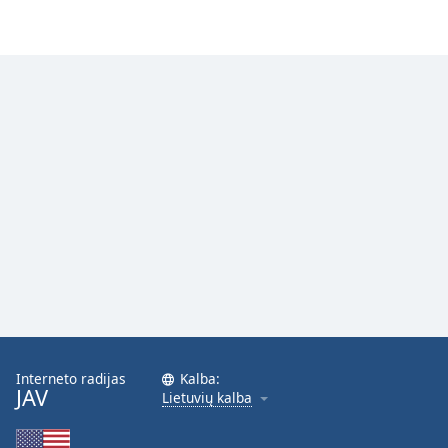
Font
Family
Reset
Done
Close
Modal
Dialog
End
of
dialog
window.
Interneto radijas
Kalba:
JAV
Lietuvių kalba