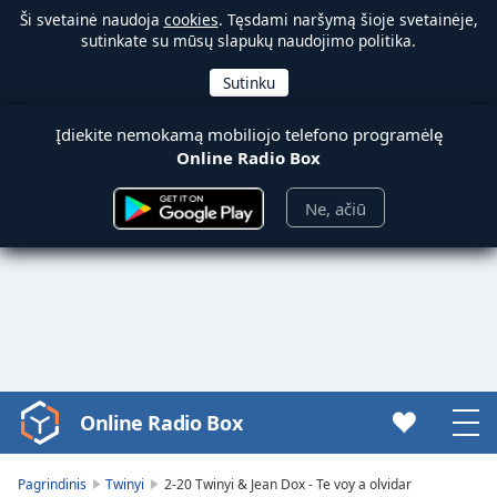
Ši svetainė naudoja
cookies
. Tęsdami naršymą šioje svetainėje,
sutinkate su mūsų slapukų naudojimo politika.
Įdiekite nemokamą mobiliojo telefono programėlę
Online Radio Box
Ne, ačiū
Online Radio Box
Video
Player
is
Pagrindinis
Twinyi
2-20 Twinyi & Jean Dox - Te voy a olvidar