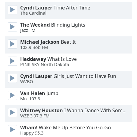
Cyndi Lauper
Time After Time
Opacity
The Cardinal
The Weeknd
Blinding Lights
Caption
Jazz FM
Area
Michael Jackson
Beat It
Background
102.9 Bob FM
Color
Haddaway
What Is Love
PINK SKY North Dakota
Opacity
Cyndi Lauper
Girls Just Want to Have Fun
WVBO
Font
Size
Van Halen
Jump
Mix 107.3
Text
Whitney Houston
I Wanna Dance With Somebody
WZBG 97.3 FM
Edge
Style
Wham!
Wake Me Up Before You Go-Go
Happy 95.3