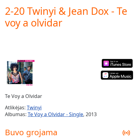
loading.
2-20 Twinyi & Jean Dox - Te
Play
Video
voy a olvidar
Play
Skip
Backward
Skip
Forward
Mute
Current
Time
0:00
/
Duration
-:-
Loaded
:
0.00%
Te Voy a Olvidar
Stream
Type
LIVE
Atlikėjas:
Twinyi
Seek to
Albumas:
Te Voy a Olvidar - Single
, 2013
live,
currently
behind
Buvo grojama
live
LIVE