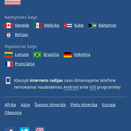
Kaimyninės šalys
Kanada
Meksika
Kuba
Bahamos
Belizas
Populiarios šalys
Lietuva
Brazilija
Vokietija
Prancūzija
Klausyk
interneto radijas
savo išmaniajame telefone
nemokamai naudodamas
Android
arba
iOS
programėlę!
Afrika
Azija
Šiaurės Amerika
Pietų Amerika
Europa
Okeanija