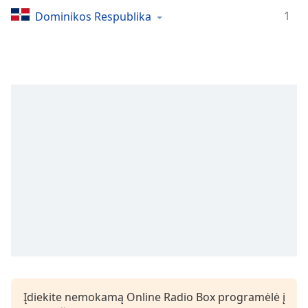
Remaining
Time
-
1
Dominikos Respublika
-:-
1x
Playback
Rate
Chapters
Chapters
Descriptions
descriptions
off
,
selected
Subtitles
subtitles
settings
,
Įdiekite nemokamą Online Radio Box programėlė į
opens