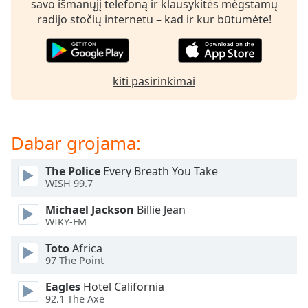
savo išmanųjį telefoną ir klausykitės mėgstamų
subtitles
radijo stočių internetu – kad ir kur būtumėte!
settings
dialog
subtitles
off
,
kiti pasirinkimai
selected
Audio
Track
Dabar grojama:
Picture-
in-
The Police
Every Breath You Take
Picture
WISH 99.7
Fullscreen
This
Michael Jackson
Billie Jean
is
WIKY-FM
a
Toto
Africa
modal
97 The Point
window.
Eagles
Hotel California
Beginning
92.1 The Axe