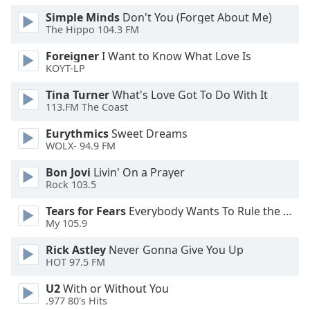
of
Simple Minds
Don't You (Forget About Me)
dialog
The Hippo 104.3 FM
window.
Escape
Foreigner
I Want to Know What Love Is
will
KOYT-LP
cancel
and
Tina Turner
What's Love Got To Do With It
113.FM The Coast
close
the
Eurythmics
Sweet Dreams
window.
WOLX- 94.9 FM
Text
Bon Jovi
Livin' On a Prayer
Rock 103.5
Color
Tears for Fears
Everybody Wants To Rule the World
My 105.9
Opacity
Rick Astley
Never Gonna Give You Up
HOT 97.5 FM
Text
Background
U2
With or Without You
Color
.977 80's Hits