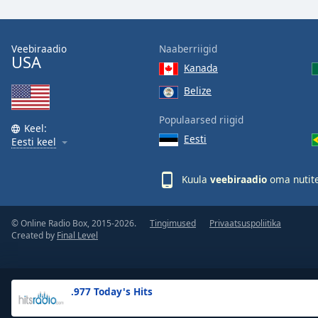
the
window.
Veebiraadio
Naaberriigid
USA
Text
Kanada
Color
Belize
Opacity
Populaarsed riigid
Keel:
Eesti
Eesti keel
Text
Background
Kuula
veebiraadio
oma nutite
Color
© Online Radio Box, 2015-2026.
Tingimused
Privaatsuspoliitika
Opacity
Created by
Final Level
Caption
Area
.977 Today's Hits
Background