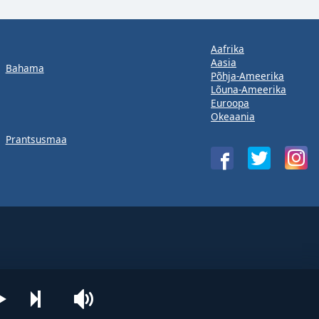
Aafrika
Aasia
Bahama
Põhja-Ameerika
Lõuna-Ameerika
Euroopa
Okeaania
Prantsusmaa