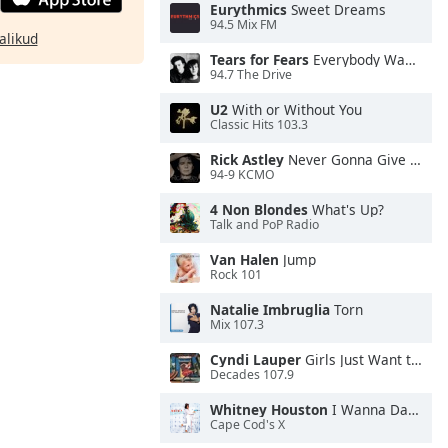
Eurythmics
Sweet Dreams
94.5 Mix FM
alikud
Tears for Fears
Everybody Wants To Rule the World
94.7 The Drive
U2
With or Without You
Classic Hits 103.3
Rick Astley
Never Gonna Give You Up
94-9 KCMO
4 Non Blondes
What's Up?
Talk and PoP Radio
Van Halen
Jump
Rock 101
Natalie Imbruglia
Torn
Mix 107.3
Cyndi Lauper
Girls Just Want to Have Fun
Decades 107.9
Whitney Houston
I Wanna Dance With Somebody
Cape Cod's X