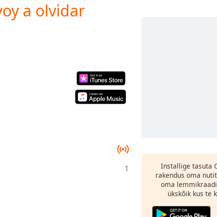
voy a olvidar
Installige tasuta
1
rakendus oma nutit
oma lemmikraadi
ükskõik kus te ka