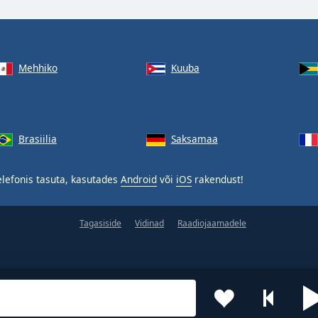
Mehhiko
Kuuba
Brasiilia
Saksamaa
lefonis tasuta, kasutades
Android
või
iOS
rakendust!
Tagasiside
Vidinad
Raadiojaamadele