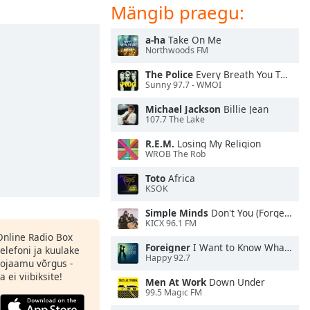
Mängib praegu:
a-ha
Take On Me
Northwoods FM
The Police
Every Breath You Take
Sunny 97.7 - WMOI
Michael Jackson
Billie Jean
107.7 The Lake
R.E.M.
Losing My Religion
WROB The Rob
Toto
Africa
KSOK
Simple Minds
Don't You (Forget About Me)
KICX 96.1 FM
 Online Radio Box
Foreigner
I Want to Know What Love Is
elefoni ja kuulake
Happy 92.7
ojaamu võrgus -
 ei viibiksite!
Men At Work
Down Under
99.5 Magic FM