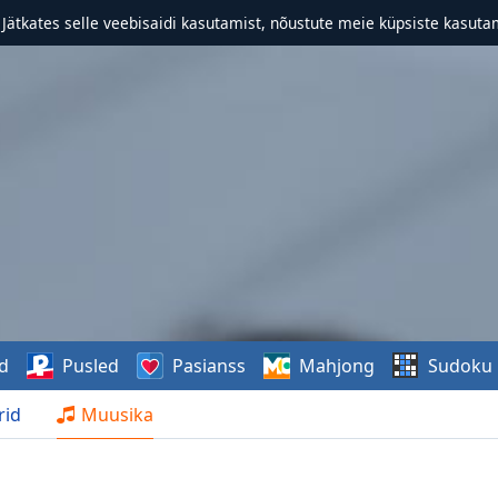
. Jätkates selle veebisaidi kasutamist, nõustute meie küpsiste kasutam
d
Pusled
Pasianss
Mahjong
Sudoku
rid
Muusika