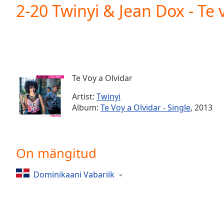
Current
2-20 Twinyi & Jean Dox - Te 
Time
0:00
/
Duration
-:-
Loaded
:
0.00%
0:00
Te Voy a Olvidar
Stream
Type
LIVE
Artist:
Twinyi
Seek to
Album:
Te Voy a Olvidar - Single
, 2013
live,
currently
behind
live
LIVE
Remaining
On mängitud
Time
-
-:-
Dominikaani Vabariik
1x
Playback
Rate