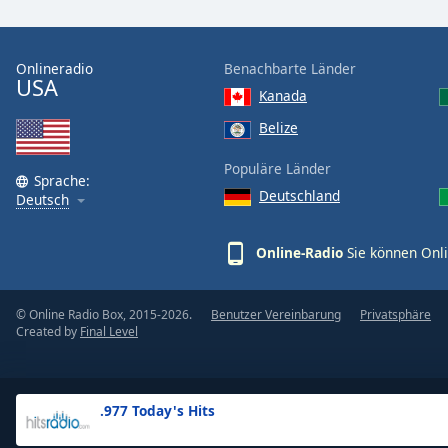
the
window.
Onlineradio
Benachbarte Länder
USA
Text
Kanada
Color
Belize
Opacity
Populäre Länder
Sprache:
Deutschland
Deutsch
Text
Background
Online-Radio
Sie können Onli
Color
© Online Radio Box, 2015-2026.
Benutzer Vereinbarung
Privatsphäre
Opacity
Created by
Final Level
Caption
Area
.977 Today's Hits
Background