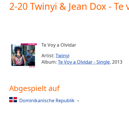
Current
2-20 Twinyi & Jean Dox - Te 
Time
0:00
/
Duration
-:-
Loaded
:
0.00%
0:00
Te Voy a Olvidar
Stream
Type
LIVE
Artist:
Twinyi
Seek to
Album:
Te Voy a Olvidar - Single
, 2013
live,
currently
behind
live
LIVE
Remaining
Abgespielt auf
Time
-
-:-
Dominikanische Republik
1x
Playback
Rate