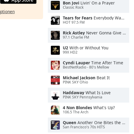
Bon Jovi
Livin' On a Prayer
Classic Rock
ptionen
Tears for Fears
Everybody Wants To Rule the World
HOT 97.5 FM
Rick Astley
Never Gonna Give You Up
97.1 Charlie FM
U2
With or Without You
99X HD2
Cyndi Lauper
Time After Time
BestNetRadio - 80's Mellow
Michael Jackson
Beat It
PINK SKY Ohio
Haddaway
What Is Love
PINK SKY Pennsylvania
4 Non Blondes
What's Up?
106.5 The Arch
Queen
Another One Bites the Dust
San Francisco's 70s HITS