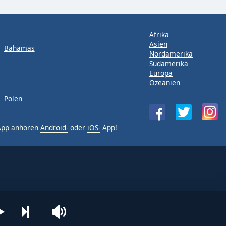
Afrika
Asien
Bahamas
Nordamerika
Südamerika
Europa
Ozeanien
Polen
-App anhören
Android-
oder
iOS-
App!