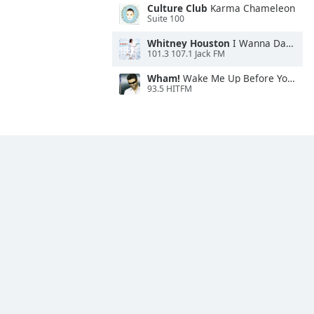
Culture Club
Karma Chameleon
Suite 100
Whitney Houston
I Wanna Dance With Somebody
101.3 107.1 Jack FM
Wham!
Wake Me Up Before You Go-Go
93.5 HITFM