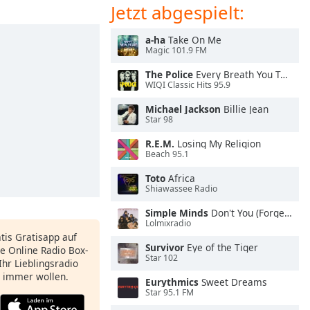
Jetzt abgespielt:
a-ha
Take On Me
Magic 101.9 FM
The Police
Every Breath You Take
WIQI Classic Hits 95.9
Michael Jackson
Billie Jean
Star 98
R.E.M.
Losing My Religion
Beach 95.1
Toto
Africa
Shiawassee Radio
Simple Minds
Don't You (Forget About Me)
Lolmixradio
atis Gratisapp auf
Survivor
Eye of the Tiger
e Online Radio Box-
Star 102
Ihr Lieblingsradio
e immer wollen.
Eurythmics
Sweet Dreams
Star 95.1 FM