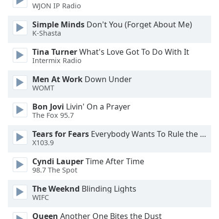
of
WJON IP Radio
dialog
Simple Minds
Don't You (Forget About Me)
window.
K-Shasta
Escape
will
Tina Turner
What's Love Got To Do With It
cancel
Intermix Radio
and
close
Men At Work
Down Under
WOMT
the
window.
Bon Jovi
Livin' On a Prayer
The Fox 95.7
Text
Color
Tears for Fears
Everybody Wants To Rule the World
X103.9
Cyndi Lauper
Time After Time
Opacity
98.7 The Spot
The Weeknd
Blinding Lights
Text
WIFC
Background
Color
Queen
Another One Bites the Dust