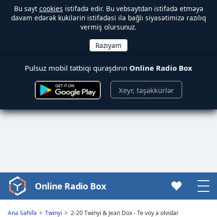
Bu sayt
cookies
istifadə edir. Bu vebsaytdan istifadə etməyə
davam edərək kukilərin istifadəsi ilə bağlı siyasətimizə razılıq
vermiş olursunuz.
Pulsuz mobil tətbiqi quraşdırın
Online Radio Box
Xeyr, təşəkkürlər
Online Radio Box
Video
Player
is
Ana Səhifə
Twinyi
2-20 Twinyi & Jean Dox - Te voy a olvidar