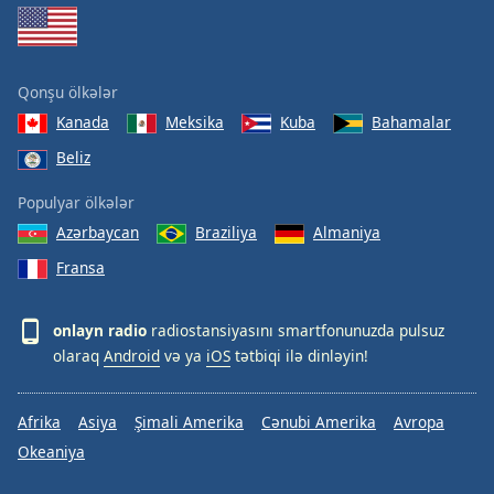
Qonşu ölkələr
Kanada
Meksika
Kuba
Bahamalar
Beliz
Populyar ölkələr
Azərbaycan
Braziliya
Almaniya
Fransa
onlayn radio
radiostansiyasını smartfonunuzda pulsuz
olaraq
Android
və ya
iOS
tətbiqi ilə dinləyin!
Afrika
Asiya
Şimali Amerika
Cənubi Amerika
Avropa
Okeaniya