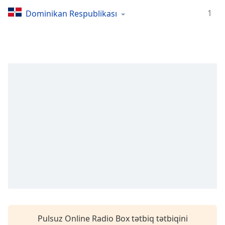
Remaining
Time
-
1
Dominikan Respublikası
-:-
1x
Playback
Rate
Chapters
Chapters
Descriptions
descriptions
off
,
selected
Subtitles
subtitles
settings
,
Pulsuz Online Radio Box tətbiq tətbiqini