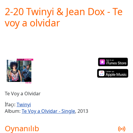
loading.
2-20 Twinyi & Jean Dox - Te
Play
Video
voy a olvidar
Play
Skip
Backward
Skip
Forward
Mute
Current
Time
0:00
/
Duration
-:-
Loaded
:
0.00%
Te Voy a Olvidar
Stream
Type
LIVE
İfaçı:
Twinyi
Seek to
Album:
Te Voy a Olvidar - Single
, 2013
live,
currently
behind
Oynanılıb
live
LIVE