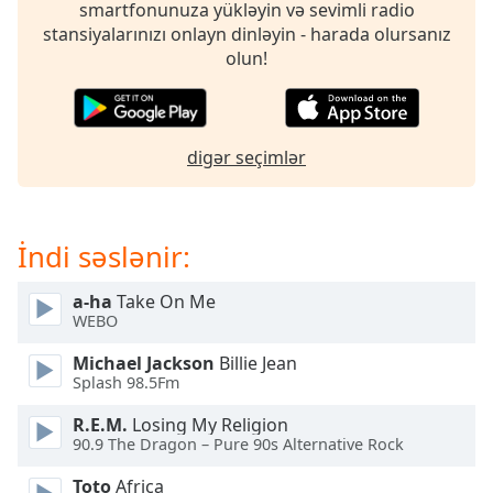
opens
smartfonunuza yükləyin və sevimli radio
subtitles
stansiyalarınızı onlayn dinləyin - harada olursanız
settings
olun!
dialog
subtitles
off
,
selected
digər seçimlər
Audio
Track
İndi səslənir:
Picture-
in-
Picture
a-ha
Take On Me
Fullscreen
WEBO
This
is
Michael Jackson
Billie Jean
a
Splash 98.5Fm
modal
R.E.M.
Losing My Religion
window.
90.9 The Dragon – Pure 90s Alternative Rock
Beginning
Toto
Africa