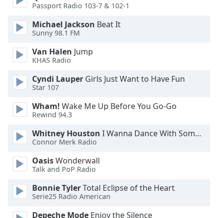
Passport Radio 103-7 & 102-1
Opacity
Michael Jackson
Beat It
Sunny 98.1 FM
Caption
Van Halen
Jump
Area
KHAS Radio
Background
Cyndi Lauper
Girls Just Want to Have Fun
Color
Star 107
Wham!
Wake Me Up Before You Go-Go
Opacity
Rewind 94.3
Whitney Houston
I Wanna Dance With Somebody
Font
Connor Merk Radio
Size
Oasis
Wonderwall
Talk and PoP Radio
Text
Edge
Bonnie Tyler
Total Eclipse of the Heart
Serie25 Radio American
Style
Depeche Mode
Enjoy the Silence