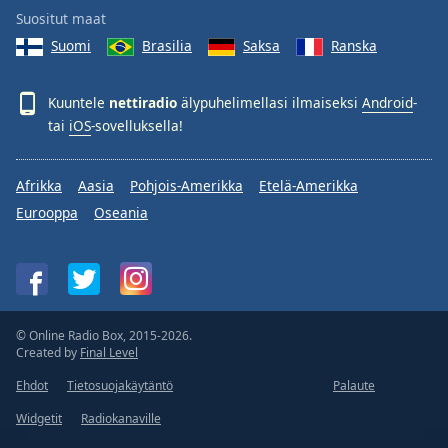
Suositut maat
Suomi
Brasilia
Saksa
Ranska
Kuuntele
nettiradio
älypuhelimellasi ilmaiseksi
Android
-
tai
iOS
-sovelluksella!
Afrikka
Aasia
Pohjois-Amerikka
Etelä-Amerikka
Eurooppa
Oseania
© Online Radio Box, 2015-2026.
Created by
Final Level
Ehdot
Tietosuojakäytäntö
Palaute
Widgetit
Radiokanaville