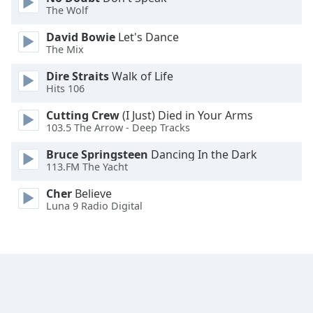
The Wolf
Family
David Bowie
Let's Dance
The Mix
Reset
Done
Dire Straits
Walk of Life
Hits 106
Close
Modal
Dialog
Cutting Crew
(I Just) Died in Your Arms
End
103.5 The Arrow - Deep Tracks
of
Bruce Springsteen
Dancing In the Dark
dialog
113.FM The Yacht
window.
Cher
Believe
Luna 9 Radio Digital