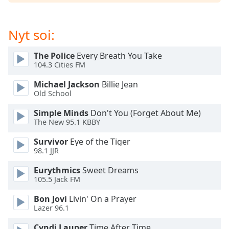
dialog
window.
Escape
Nyt soi:
will
cancel
The Police
Every Breath You Take
and
104.3 Cities FM
close
the
Michael Jackson
Billie Jean
Old School
window.
Simple Minds
Don't You (Forget About Me)
Text
The New 95.1 KBBY
Color
Survivor
Eye of the Tiger
98.1 JJR
Opacity
Eurythmics
Sweet Dreams
105.5 Jack FM
Text
Bon Jovi
Livin' On a Prayer
Background
Lazer 96.1
Color
Cyndi Lauper
Time After Time