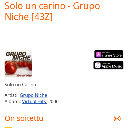
Solo un carino - Grupo
Play
Video
Niche [43Z]
Play
Skip
Backward
Skip
Forward
Mute
Current
Time
0:00
/
Duration
-:-
Loaded
:
0.00%
Solo un Carino
Stream
Type
LIVE
Artisti:
Grupo Niche
Seek to
Albumi:
Virtual Hits
, 2006
live,
currently
behind
On soitettu
live
LIVE
Remaining