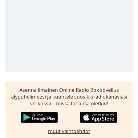
subtitles
settings
dialog
subtitles
off
,
selected
Audio
Track
Picture-
in-
Picture
Fullscreen
This
Asenna ilmainen Online Radio Box sovellus
is
älypuhelimeesi ja kuuntele suosikkiradiokanaviasi
a
verkossa – missä tahansa oletkin!
modal
window.
Beginning
muut vaihtoehdot
of