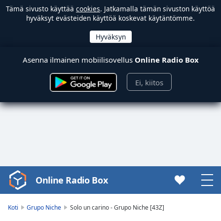
Tämä sivusto käyttää
cookies
. Jatkamalla tämän sivuston käyttöä
hyväksyt evästeiden käyttöä koskevat käytäntömme.
Asenna ilmainen mobiilisovellus
Online Radio Box
Ei, kiitos
Online Radio Box
Video
Player
is
Koti
Grupo Niche
Solo un carino - Grupo Niche [43Z]
loading.