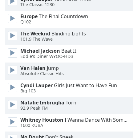
The Classic 1230
Opacity
Europe
The Final Countdown
Q102
Caption
Area
The Weeknd
Blinding Lights
Background
101.9 The Wave
Color
Michael Jackson
Beat It
Eddie's Diner WYOO-HD3
Opacity
Van Halen
Jump
Absolute Classic Hits
Font
Cyndi Lauper
Girls Just Want to Have Fun
Size
Big 103
Natalie Imbruglia
Torn
Text
92.9 Peak FM
Edge
Style
Whitney Houston
I Wanna Dance With Somebody
1600 KUBA
No Doubt
Don't Speak
Font