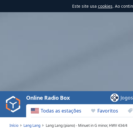
Este site usa
cookies
. Ao conti
Video
Player
is
loading.
Play
Video
Online Radio Box
Jogo
Play
Skip
Todas as estações
Favoritos
Backward
Skip
Forward
Início
Lang Lang
Lang Lang (piano) - Minuet in G minor, HWV 434/4
Mute