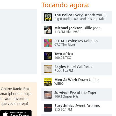
Tocando agora:
The Police
Every Breath You Take
Big R Radio - 80s and 90s Pop Mix
Michael Jackson
Billie Jean
113.FM Hits 1983
R.E.M.
Losing My Religion
97.7 The River
Toto
Africa
100.9 KTSO
Eagles
Hotel California
Rock Box FM
Men At Work
Down Under
WEBO
o Online Radio Box
Survivor
Eye of the Tiger
 smartphone e ouça
106.1 Super Hits
e rádio favoritas
 que você esteja!
Eurythmics
Sweet Dreams
BIG 96.1 FM