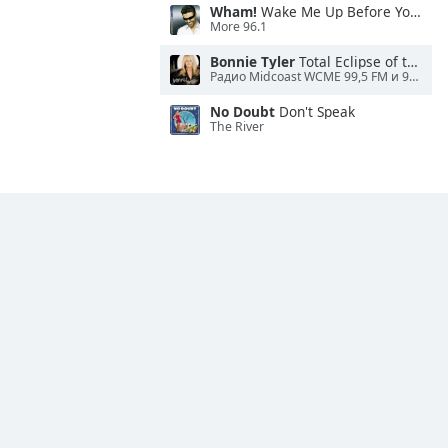
Wham!
Wake Me Up Before You Go-Go
More 96.1
Bonnie Tyler
Total Eclipse of the Heart
Радио Midcoast WCME 99,5 FM и 900 AM
No Doubt
Don't Speak
The River