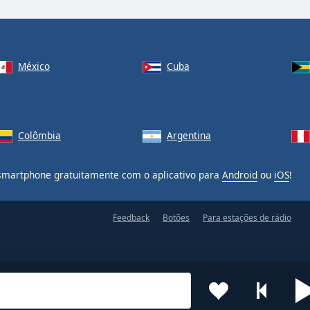
México
Cuba
Colômbia
Argentina
martphone gratuitamente com o aplicativo para
Android
ou
iOS
!
Feedback
Botões
Para estações de rádio