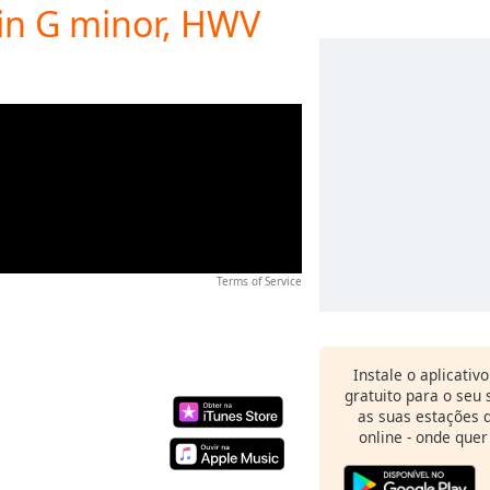
 in G minor, HWV
Terms of Service
Instale o aplicativ
gratuito para o seu
as suas estações d
online - onde quer