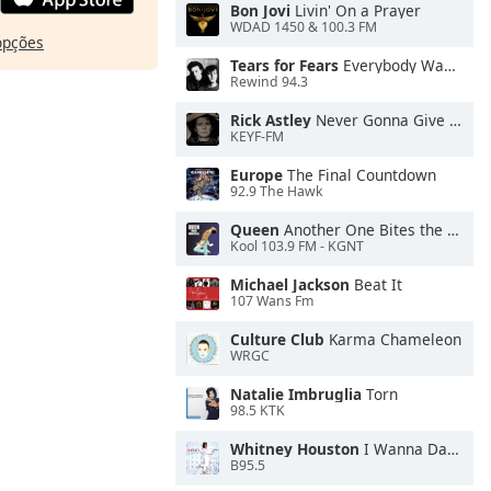
Bon Jovi
Livin' On a Prayer
WDAD 1450 & 100.3 FM
opções
Tears for Fears
Everybody Wants To Rule the World
Rewind 94.3
Rick Astley
Never Gonna Give You Up
KEYF-FM
Europe
The Final Countdown
92.9 The Hawk
Queen
Another One Bites the Dust
Kool 103.9 FM - KGNT
Michael Jackson
Beat It
107 Wans Fm
Culture Club
Karma Chameleon
WRGC
Natalie Imbruglia
Torn
98.5 KTK
Whitney Houston
I Wanna Dance With Somebody
B95.5