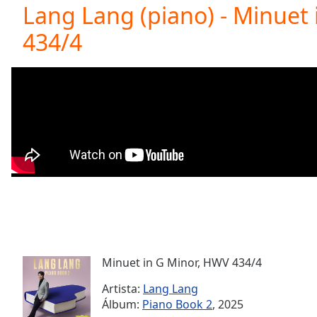
Current
Lang Lang (piano) - Minuet
Time
0:00
434/4
/
Duration
-:-
Loaded
:
0.00%
0:00
Stream
Type
LIVE
Seek to
live,
currently
behind
live
LIVE
Remaining
Time
-
-:-
Minuet in G Minor, HWV 434/4
1x
Playback
Artista:
Lang Lang
Rate
Álbum:
Piano Book 2
, 2025