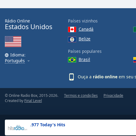
the
window.
Rádio Online
Países vizinhos
Estados Unidos
Text
Canadá
Color
Belize
Opacity
Países populares
Idioma:
Brasil
Português
Text
Background
Ouça a
rádio online
em seu s
Color
© Online Radio Box, 2015-2026.
Termos e condições
Privacidade
Opacity
Created by
Final Level
Caption
Area
.977 Today's Hits
Background