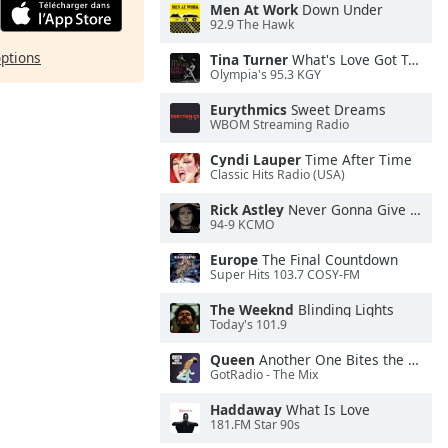
Men At Work
Down Under
92.9 The Hawk
options
Tina Turner
What's Love Got To Do With It
Olympia's 95.3 KGY
Eurythmics
Sweet Dreams
WBOM Streaming Radio
Cyndi Lauper
Time After Time
Classic Hits Radio (USA)
Rick Astley
Never Gonna Give You Up
94-9 KCMO
Europe
The Final Countdown
Super Hits 103.7 COSY-FM
The Weeknd
Blinding Lights
Today's 101.9
Queen
Another One Bites the Dust
GotRadio - The Mix
Haddaway
What Is Love
181.FM Star 90s