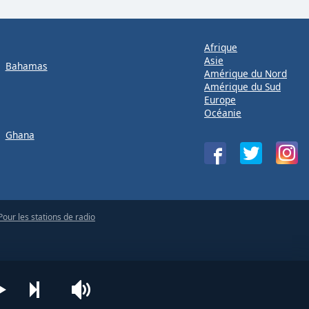
Afrique
Asie
Bahamas
Amérique du Nord
Amérique du Sud
Europe
Océanie
Ghana
Pour les stations de radio