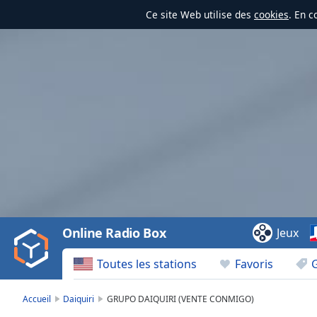
Ce site Web utilise des
cookies
. En c
Video
Player
is
loading.
Play
Video
Online Radio Box
Jeux
Play
Skip
Toutes les stations
Favoris
Backward
Skip
Forward
Accueil
Daiquiri
GRUPO DAIQUIRI (VENTE CONMIGO)
Mute