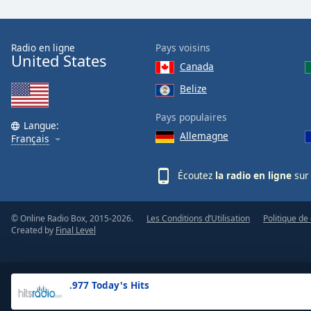
the
window.
Radio en ligne
Pays voisins
United States
Text
Canada
Color
Belize
Opacity
Pays populaires
Langue:
Allemagne
Français
Text
Background
Écoutez
la radio en ligne
sur 
Color
© Online Radio Box, 2015-2026.
Les Conditions d’Utilisation
Politique de 
Opacity
Created by
Final Level
Caption
Area
.977 Today's Hits
Background