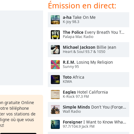
Émission en direct:
a-ha
Take On Me
K-Joy 98.3
The Police
Every Breath You Take
Palapa Mac Radio
Michael Jackson
Billie Jean
Heart & Soul 93.7 & 1050
R.E.M.
Losing My Religion
Sunny 95
Toto
Africa
KIWA
Eagles
Hotel California
K-Rock 97.3 FM
ion gratuite Online
Simple Minds
Don't You (Forget About Me)
votre téléphone
Wall Radio
uter vos stations de
 ligne où que vous
Foreigner
I Want to Know What Love Is
ez!
97.7/104.9 Jack FM