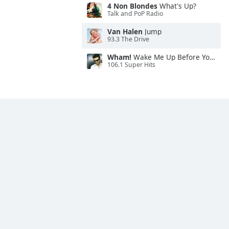
4 Non Blondes
What's Up?
Talk and PoP Radio
Van Halen
Jump
93.3 The Drive
Wham!
Wake Me Up Before You Go-Go
106.1 Super Hits