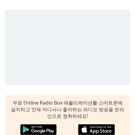
subtitles
settings
dialog
subtitles
off
,
selected
Audio
Track
Picture-
in-
Picture
Fullscreen
This
is
a
무료 Online Radio Box 애플리케이션를 스마트폰에
modal
설치하고 언제 어디서나 좋아하는 라디오 방송을 온라
window.
인으로 청취하세요!
Beginning
of