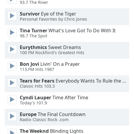
93.7 The River
Opacity
Survivor
Eye of the Tiger
Personal Favorites by Chris Jones
Caption
Tina Turner
What's Love Got To Do With It
Area
98.7 The Spot
Background
Color
Eurythmics
Sweet Dreams
100 FM Rockford's Greatest Hits
Opacity
Bon Jovi
Livin' On a Prayer
113.FM Hits 1987
Font
Tears for Fears
Everybody Wants To Rule the World
Size
Classic Hits 103.3
Cyndi Lauper
Time After Time
Text
Today's 101.9
Edge
Europe
The Final Countdown
Style
Radio Classic Rock .com
The Weeknd
Blinding Lights
Font