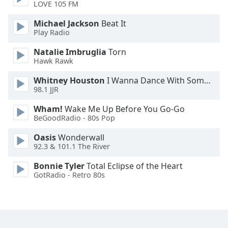
LOVE 105 FM
Family
Michael Jackson
Beat It
Play Radio
Reset
Natalie Imbruglia
Torn
Done
Hawk Rawk
Close
Modal
Whitney Houston
I Wanna Dance With Somebody
Dialog
98.1 JJR
End
of
Wham!
Wake Me Up Before You Go-Go
dialog
BeGoodRadio - 80s Pop
window.
Oasis
Wonderwall
92.3 & 101.1 The River
Bonnie Tyler
Total Eclipse of the Heart
GotRadio - Retro 80s