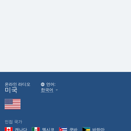
온라인 라디오
언어:
미국
한국어
인접 국가
캐나다
멕시코
쿠바
바하마