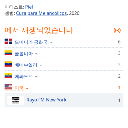
Time
-
아티스트:
Piel
-:-
앨범:
Cura para Melancólicos
, 2020
1x
에서 재생되었습니다
Playback
Rate
6
도미니카 공화국
Chapters
3
Chapters
콜롬비아
2
베네수엘라
Descriptions
descriptions
2
에콰도르
off
,
1
미국
selected
Rayo FM New York
Subtitles
1
subtitles
settings
,
opens