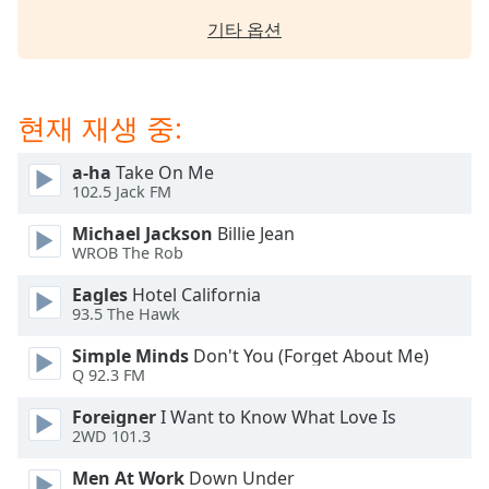
dialog
기타 옵션
window.
Escape
will
cancel
현재 재생 중:
and
close
a-ha
Take On Me
the
102.5 Jack FM
window.
Michael Jackson
Billie Jean
Text
WROB The Rob
Color
Eagles
Hotel California
93.5 The Hawk
Opacity
Simple Minds
Don't You (Forget About Me)
Q 92.3 FM
Text
Foreigner
I Want to Know What Love Is
Background
2WD 101.3
Color
Men At Work
Down Under