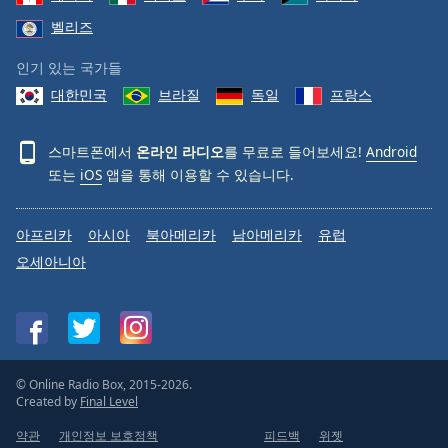
벨리즈
인기 있는 국가들
대한민국
브라질
독일
프랑스
스마트폰에서
온라인 라디오
를 무료로 들어보세요!
Android
또는
iOS
앱을 통해 이용할 수 있습니다.
아프리카
아시아
북아메리카
남아메리카
유럽
오세아니아
© Online Radio Box, 2015-2026.
Created by
Final Level
약관
개인정보 보호정책
피드백
위젯