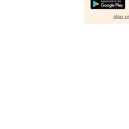
άλλες ε