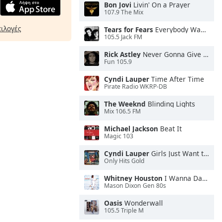
Bon Jovi
Livin' On a Prayer
107.9 The Mix
πιλογές
Tears for Fears
Everybody Wants To Rule the World
105.5 Jack FM
Rick Astley
Never Gonna Give You Up
Fun 105.9
Cyndi Lauper
Time After Time
Pirate Radio WKRP-DB
The Weeknd
Blinding Lights
Mix 106.5 FM
Michael Jackson
Beat It
Magic 103
Cyndi Lauper
Girls Just Want to Have Fun
Only Hits Gold
Whitney Houston
I Wanna Dance With Somebody
Mason Dixon Gen 80s
Oasis
Wonderwall
105.5 Triple M