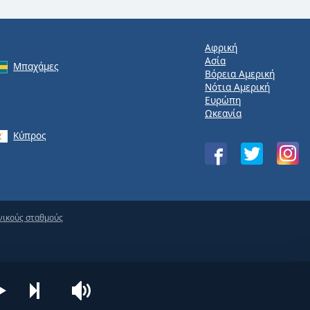
Αφρική
Ασία
Μπαχάμες
Βόρεια Αμερική
Νότια Αμερική
Ευρώπη
Ωκεανία
Κύπρος
νικούς σταθμούς