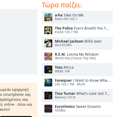
Τώρα παίζει:
a-ha
Take On Me
Retro FM 102.1
The Police
Every Breath You Take
KQAK 105.7 FM
Michael Jackson
Billie Jean
94-9 KCMO
R.E.M.
Losing My Religion
World Hits (Classic Top Hits)
Toto
Africa
WEBE 108
Foreigner
I Want to Know What Love Is
Life 103.1 FM - WLHC
δωρεάν εφαρμογή
Tina Turner
What's Love Got To Do With It
το smartphone σας
Rewind 107.9
 αγαπημένους σας
ί online - όπου και
Eurythmics
Sweet Dreams
κεστε!
XXX80s