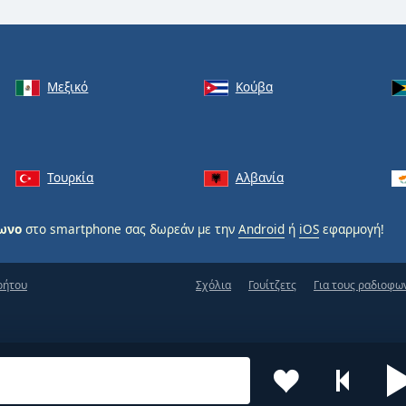
Μεξικό
Κούβα
Τουρκία
Αλβανία
φωνο
στο smartphone σας δωρεάν με την
Android
ή
iOS
εφαρμογή!
ρήτου
Σχόλια
Γουίτζετς
Για τους ραδιοφω