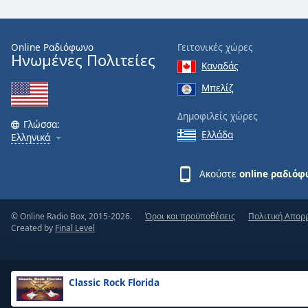
the
window.
Online Ραδιόφωνο
Γειτονικές χώρες
Ηνωμένες Πολιτείες
Text
Καναδάς
Color
Μπελίζ
Opacity
Δημοφιλείς χώρες
Γλώσσα:
Ελλάδα
Ελληνικά
Text
Background
Ακούστε
online ραδιό
Color
© Online Radio Box, 2015-2026.
Όροι και προϋποθέσεις
Πολιτική Απορ
Opacity
Created by
Final Level
Caption
Area
Classic Rock Florida
Background