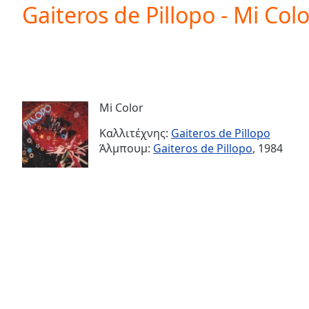
Current
Gaiteros de Pillopo - Mi Colo
Time
0:00
/
Duration
-:-
Loaded
:
0.00%
0:00
Mi Color
Stream
Type
LIVE
Καλλιτέχνης:
Gaiteros de Pillopo
Seek to
Άλμπουμ:
Gaiteros de Pillopo
, 1984
live,
currently
behind
live
LIVE
Remaining
Time
-
-:-
1x
Playback
Rate