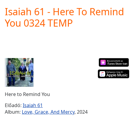
loading.
Isaiah 61 - Here To Remind
Play
Video
You 0324 TEMP
Play
Skip
Backward
Skip
Forward
Mute
Current
Time
0:00
/
Duration
-:-
Loaded
:
0.00%
Here to Remind You
Stream
Type
LIVE
Előadó:
Isaiah 61
Seek to
Album:
Love, Grace, And Mercy
, 2024
live,
currently
behind
live
LIVE