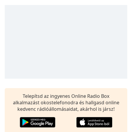
Remaining
Time
-
-:-
1x
Playback
Rate
Chapters
Chapters
Descriptions
descriptions
off
,
Telepítsd az ingyenes Online Radio Box
selected
alkalmazást okostelefonodra és hallgasd online
Subtitles
kedvenc rádióállomásaidat, akárhol is jársz!
subtitles
settings
,