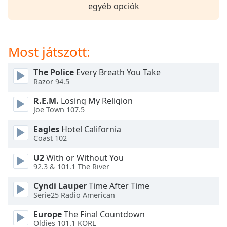
opens
egyéb opciók
subtitles
settings
dialog
subtitles
Most játszott:
off
,
selected
The Police
Every Breath You Take
Razor 94.5
Audio
Track
R.E.M.
Losing My Religion
Joe Town 107.5
Picture-
in-
Eagles
Hotel California
Picture
Coast 102
Fullscreen
This
U2
With or Without You
is
92.3 & 101.1 The River
a
modal
Cyndi Lauper
Time After Time
Serie25 Radio American
window.
Europe
The Final Countdown
Beginning
Oldies 101.1 KORL