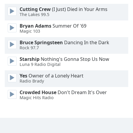
Cutting Crew
(I Just) Died in Your Arms
Opacity
The Lakes 99.5
Bryan Adams
Summer Of '69
Caption
Magic 103
Area
Bruce Springsteen
Dancing In the Dark
Background
Rock 97.7
Color
Starship
Nothing's Gonna Stop Us Now
Luna 9 Radio Digital
Opacity
Yes
Owner of a Lonely Heart
Radio Brady
Font
Size
Crowded House
Don't Dream It's Over
Magic Hits Radio
Text
Edge
Style