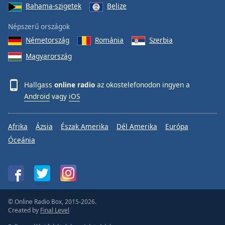
Bahama-szigetek
Belize
Népszerű országok
Németország
Románia
Szerbia
Magyarország
Hallgass
online radio
az okostelefonodon ingyen a
Android
vagy
iOS
Afrika
Ázsia
Észak Amerika
Dél Amerika
Európa
Óceánia
© Online Radio Box, 2015-2026.
Created by
Final Level