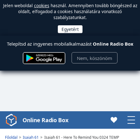
Jelen weboldal
cookies
használ. Amennyiben tovább böngészed az
oldalt, elfogadod a cookies használatára vonatkozó
szabályzatunkat.
Telepítsd az ingyenes mobilalkalmazást
Online Radio Box
Nem, köszönöm
Online Radio Box
Video
Player
is
Főoldal
Isaiah 61
Isaiah 61 - Here To Remind You 0324 TEMP