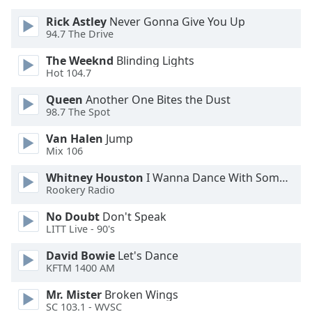
of
dialog
Rick Astley
Never Gonna Give You Up
94.7 The Drive
window.
Escape
The Weeknd
Blinding Lights
will
Hot 104.7
cancel
and
Queen
Another One Bites the Dust
close
98.7 The Spot
the
Van Halen
Jump
window.
Mix 106
Text
Whitney Houston
I Wanna Dance With Somebody
Color
Rookery Radio
No Doubt
Don't Speak
LITT Live - 90's
Opacity
David Bowie
Let's Dance
KFTM 1400 AM
Text
Background
Mr. Mister
Broken Wings
Color
SC 103.1 - WVSC