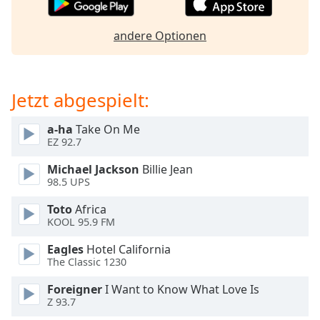
opens
subtitles
andere Optionen
settings
dialog
subtitles
off
,
Jetzt abgespielt:
selected
a-ha
Take On Me
Audio
EZ 92.7
Track
Michael Jackson
Billie Jean
Picture-
98.5 UPS
in-
Picture
Toto
Africa
Fullscreen
KOOL 95.9 FM
This
is
Eagles
Hotel California
a
The Classic 1230
modal
window.
Foreigner
I Want to Know What Love Is
Z 93.7