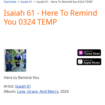
is
Startseite
Isaiah 61
Isaiah 61 - Here To Remind You 0324 TEMP
loading.
Isaiah 61 - Here To Remind
Play
Video
You 0324 TEMP
Play
Skip
Backward
Skip
Forward
Mute
Current
Time
0:00
/
Duration
-:-
Loaded
:
0.00%
Here to Remind You
Stream
Type
LIVE
Artist:
Isaiah 61
Seek to
Album:
Love, Grace, And Mercy
, 2024
live,
currently
behind
live
LIVE