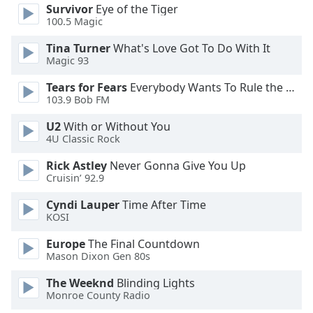
Beginning
Survivor
Eye of the Tiger
of
100.5 Magic
dialog
window.
Tina Turner
What's Love Got To Do With It
Magic 93
Escape
will
Tears for Fears
Everybody Wants To Rule the World
cancel
103.9 Bob FM
and
close
U2
With or Without You
the
4U Classic Rock
window.
Rick Astley
Never Gonna Give You Up
Cruisin’ 92.9
Text
Color
Cyndi Lauper
Time After Time
KOSI
Opacity
Europe
The Final Countdown
Mason Dixon Gen 80s
The Weeknd
Blinding Lights
Text
Monroe County Radio
Background