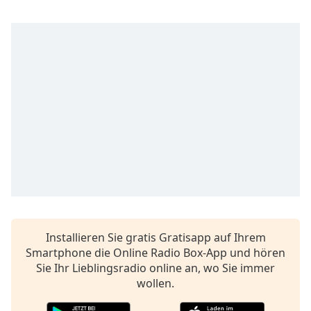
Remaining
Time
-
-:-
1x
Playback
Rate
Chapters
Chapters
Descriptions
descriptions
off
,
Installieren Sie gratis Gratisapp auf Ihrem
selected
Smartphone die Online Radio Box-App und hören
Subtitles
Sie Ihr Lieblingsradio online an, wo Sie immer
wollen.
subtitles
settings
,