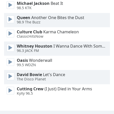
Color
Michael Jackson
Beat It
98.5 KTK
Opacity
Queen
Another One Bites the Dust
98.9 The Buzz
Caption
Culture Club
Karma Chameleon
Area
ClassicHitsNow
Background
Whitney Houston
I Wanna Dance With Somebody
Color
96.3 JACK FM
Oasis
Wonderwall
Opacity
99.5 WDZN
David Bowie
Let's Dance
Font
The Disco Planet
Size
Cutting Crew
(I Just) Died in Your Arms
KyXy 96.5
Text
Edge
Style