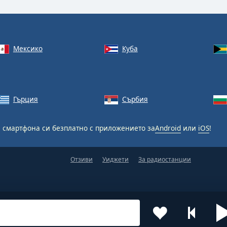
Мексико
Куба
Гърция
Сърбия
 смартфона си безплатно с приложението за
Android
или
iOS
!
Отзиви
Уиджети
За радиостанции