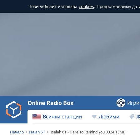
Този уебсайт използва
cookies
. Продължавайки да и
Video
Player
is
loading.
Play
Video
Online Radio Box
Игри
Play
Skip
Всички станции
Любими
Ж
Backward
Skip
Forward
Начало
Isaiah 61
Isaiah 61 - Here To Remind You 0324 TEMP
Mute