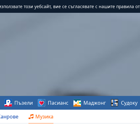
зползвате този уебсайт, вие се съгласявате с нашите правила о
Пъзели
Пасианс
Маджонг
Судоку
анрове
Музика