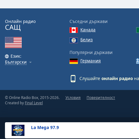
the
window.
Онлайн радио
Съседни държави
САЩ
Text
Канада
Color
Белиз
Opacity
Популярни държави
Език:
Германия
Български
Text
Background
Слушайте
онлайн радио
на
Color
© Online Radio Box, 2015-2026.
Условия
Поверителност
Opacity
Created by
Final Level
Caption
Area
La Mega 97.9
Background