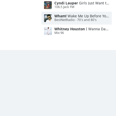
Cyndi Lauper
Girls Just Want to Have Fun
106.5 Jack FM
Wham!
Wake Me Up Before You Go-Go
BestNetRadio - 70's and 80's
Whitney Houston
I Wanna Dance With Somebody
Mix 96