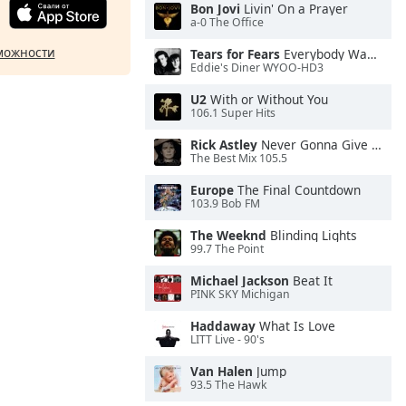
Bon Jovi
Livin' On a Prayer
a-0 The Office
можности
Tears for Fears
Everybody Wants To Rule the World
Eddie's Diner WYOO-HD3
U2
With or Without You
106.1 Super Hits
Rick Astley
Never Gonna Give You Up
The Best Mix 105.5
Europe
The Final Countdown
103.9 Bob FM
The Weeknd
Blinding Lights
99.7 The Point
Michael Jackson
Beat It
PINK SKY Michigan
Haddaway
What Is Love
LITT Live - 90's
Van Halen
Jump
93.5 The Hawk