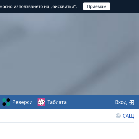
тносно използването на „бисквитки“.
Реверси
Таблата
Вход
САЩ