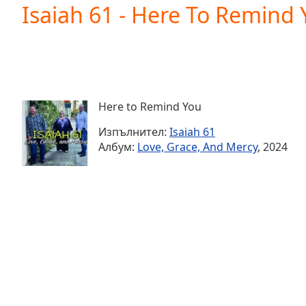
Current
Isaiah 61 - Here To Remind
Time
0:00
/
Duration
-:-
Loaded
:
0.00%
0:00
Here to Remind You
Stream
Type
LIVE
Изпълнител:
Isaiah 61
Seek to
Албум:
Love, Grace, And Mercy
, 2024
live,
currently
behind
live
LIVE
Remaining
Time
-
-:-
1x
Playback
Rate